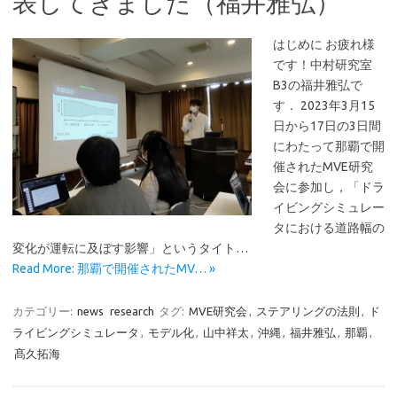
表してきました（福井雅弘）
はじめに お疲れ様
です！中村研究室
B3の福井雅弘で
す． 2023年3月15
日から17日の3日間
にわたって那覇で開
催されたMVE研究
会に参加し，「ドラ
イビングシミュレー
タにおける道路幅の
変化が運転に及ぼす影響」というタイト…
Read More: 那覇で開催されたMV… »
カテゴリー:
news
research
タグ:
MVE研究会
,
ステアリングの法則
,
ド
ライビングシミュレータ
,
モデル化
,
山中祥太
,
沖縄
,
福井雅弘
,
那覇
,
髙久拓海