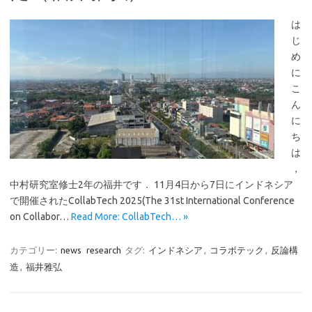
は
じ
め
に
こ
ん
に
ち
は
，
中村研究室修士2年の福井です． 11月4日から7日にインドネシア
で開催されたCollabTech 2025(The 31st International Conference
on Collabor…
Read More: CollabTech… »
カテゴリー:
news
research
タグ:
インドネシア
,
コラボテック
,
反論構
造
,
福井雅弘