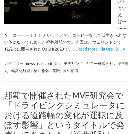
ンド
とい
え
ば〜
〜〜
？ コーヒー！！！ ということで、コーヒーなしでは生きられな
い体になってしまった福井雅弘です。今回は、ウェリントンで
12/2-6に開催されたOzCHI 2023で、…
Read More: Kia Ora! O… »
カテゴリー:
news
research
タグ:
モデリング
,
ヤフー株式会社
,
山中祥
太
,
幅変化経路
,
福井雅弘
,
運転
,
高久拓海
那覇で開催されたMVE研究会で
「ドライビングシミュレータに
おける道路幅の変化が運転に及
ぼす影響」というタイトルで発