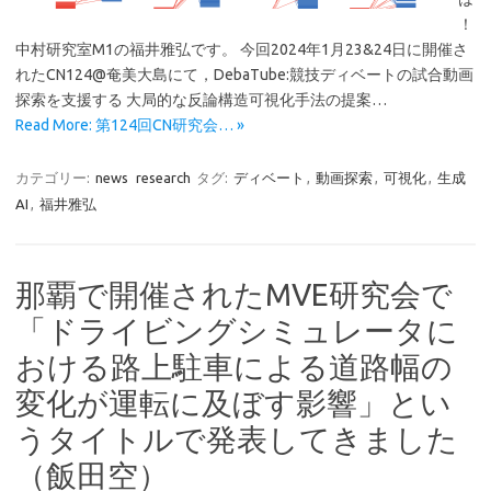
！
中村研究室M1の福井雅弘です。 今回2024年1月23&24日に開催さ
れたCN124@奄美大島にて，DebaTube:競技ディベートの試合動画
探索を支援する 大局的な反論構造可視化手法の提案…
Read More: 第124回CN研究会… »
カテゴリー:
news
research
タグ:
ディベート
,
動画探索
,
可視化
,
生成
AI
,
福井雅弘
那覇で開催されたMVE研究会で
「ドライビングシミュレータに
おける路上駐車による道路幅の
変化が運転に及ぼす影響」とい
うタイトルで発表してきました
（飯田空）