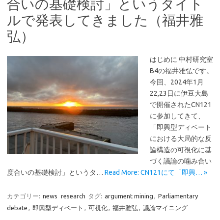
合いの基礎検討」というタイト
ルで発表してきました（福井雅
弘）
はじめに 中村研究室
B4の福井雅弘です。
今回、2024年1月
22,23日に伊豆大島
で開催されたCN121
に参加してきて、
「即興型ディベート
における大局的な反
論構造の可視化に基
づく議論の噛み合い
度合いの基礎検討」というタ…
Read More: CN121にて「即興… »
カテゴリー:
news
research
タグ:
argument mining
,
Parliamentary
debate
,
即興型ディベート
,
可視化
,
福井雅弘
,
議論マイニング