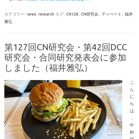
カテゴリー:
news
research
タグ:
CN128
,
CN研究会
,
ディベート
,
福井
雅弘
第127回CN研究会・第42回DCC
研究会・合同研究発表会に参加
しました（福井雅弘）
こ
ん
に
ち
は
．
中
村