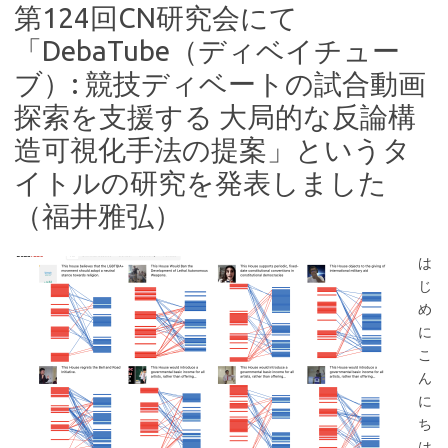
第124回CN研究会にて
「DebaTube（ディベイチュー
ブ）: 競技ディベートの試合動画
探索を支援する 大局的な反論構
造可視化手法の提案」というタ
イトルの研究を発表しました
（福井雅弘）
は
じ
め
に
こ
ん
に
ち
は