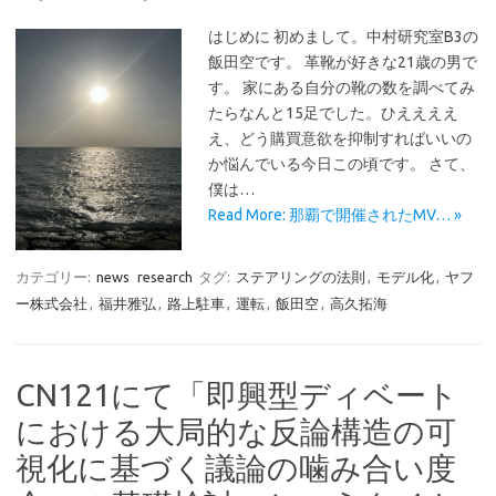
はじめに 初めまして。中村研究室B3の
飯田空です。 革靴が好きな21歳の男で
す。 家にある自分の靴の数を調べてみ
たらなんと15足でした。ひええええ
え、どう購買意欲を抑制すればいいの
か悩んでいる今日この頃です。 さて、
僕は…
Read More: 那覇で開催されたMV… »
カテゴリー:
news
research
タグ:
ステアリングの法則
,
モデル化
,
ヤフ
ー株式会社
,
福井雅弘
,
路上駐車
,
運転
,
飯田空
,
高久拓海
CN121にて「即興型ディベート
における大局的な反論構造の可
視化に基づく議論の噛み合い度