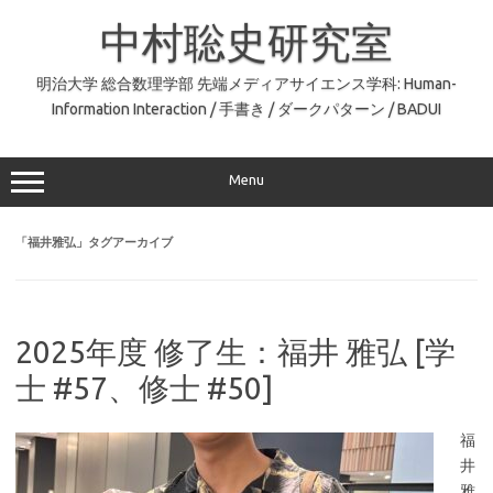
コ
ン
中村聡史研究室
テ
ン
ツ
へ
明治大学 総合数理学部 先端メディアサイエンス学科: Human-
ス
Information Interaction / 手書き / ダークパターン / BADUI
キ
ッ
プ
Menu
「
福井雅弘
」タグアーカイブ
2025年度 修了生：福井 雅弘 [学
士 #57、修士 #50]
福
井
雅