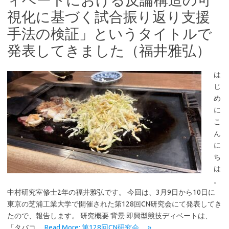
視化に基づく試合振り返り支援
手法の検証」というタイトルで
発表してきました（福井雅弘）
は
じ
め
に
こ
ん
に
ち
は
。
中村研究室修士2年の福井雅弘です。 今回は、3月9日から10日に
東京の芝浦工業大学で開催された第128回CN研究会にて発表してき
たので、報告します。 研究概要 背景 即興型競技ディベートは、
「タバコ…
Read More: 第128回CN研究会… »