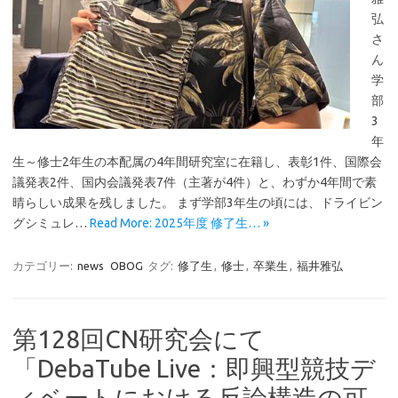
弘
さ
ん
学
部
3
年
生～修士2年生の本配属の4年間研究室に在籍し、表彰1件、国際会
議発表2件、国内会議発表7件（主著が4件）と、わずか4年間で素
晴らしい成果を残しました。 まず学部3年生の頃には、ドライビン
グシミュレ…
Read More: 2025年度 修了生… »
カテゴリー:
news
OBOG
タグ:
修了生
,
修士
,
卒業生
,
福井雅弘
第128回CN研究会にて
「DebaTube Live：即興型競技デ
ィベートにおける反論構造の可