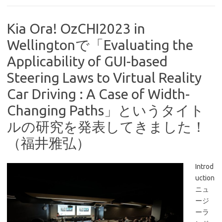
Kia Ora! OzCHI2023 in
Wellingtonで「Evaluating the
Applicability of GUI-based
Steering Laws to Virtual Reality
Car Driving : A Case of Width-
Changing Paths」というタイト
ルの研究を発表してきました！
（福井雅弘）
Introd
uction
ニュ
ージ
ーラ