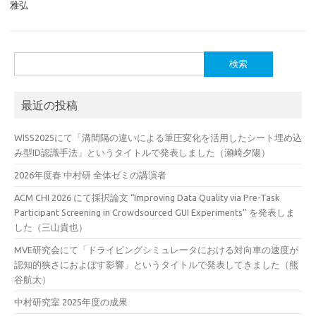
雅弘
検
索:
最近の投稿
WISS2025にて「溝間隔の違いによる筆圧変化を活用したシート埋め込
み型ID認識手法」というタイトルで発表しました（瀬崎夕陽）
2026年度春 中村研 全体ゼミの講演者
ACM CHI 2026 にて採択論文 “Improving Data Quality via Pre-Task
Participant Screening in Crowdsourced GUI Experiments” を発表しま
した（三山貴也）
MVE研究会にて「ドライビングシミュレータにおける対向車の速度が
認知的狭さにおよぼす影響」というタイトルで発表してきました（熊
谷航太）
中村研究室 2025年度の成果