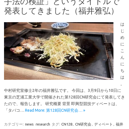
手法の検証」というタイトルで
発表してきました（福井雅弘）
は
じ
め
に
こ
ん
に
ち
は
。
中村研究室修士2年の福井雅弘です。 今回は、3月9日から10日に
東京の芝浦工業大学で開催された第128回CN研究会にて発表してき
たので、報告します。 研究概要 背景 即興型競技ディベートは、
「タバコ…
Read More: 第128回CN研究会… »
カテゴリー:
news
research
タグ:
CN128
,
CN研究会
,
ディベート
,
福井