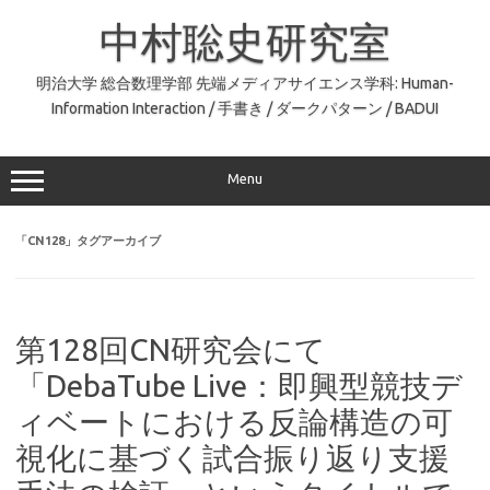
コ
ン
中村聡史研究室
テ
ン
ツ
へ
明治大学 総合数理学部 先端メディアサイエンス学科: Human-
ス
Information Interaction / 手書き / ダークパターン / BADUI
キ
ッ
プ
Menu
「
CN128
」タグアーカイブ
第128回CN研究会にて
「DebaTube Live：即興型競技デ
ィベートにおける反論構造の可
視化に基づく試合振り返り支援