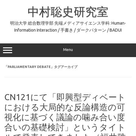
コ
ン
中村聡史研究室
テ
ン
ツ
へ
明治大学 総合数理学部 先端メディアサイエンス学科: Human-
ス
Information Interaction / 手書き / ダークパターン / BADUI
キ
ッ
プ
Menu
「
PARLIAMENTARY DEBATE
」タグアーカイブ
CN121にて「即興型ディベート
における大局的な反論構造の可
視化に基づく議論の噛み合い度
合いの基礎検討」というタイト