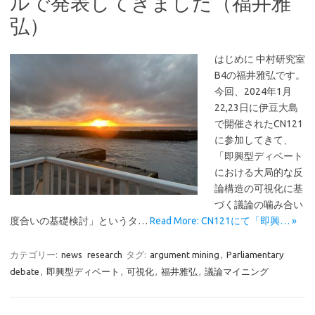
ルで発表してきました（福井雅
弘）
はじめに 中村研究室
B4の福井雅弘です。
今回、2024年1月
22,23日に伊豆大島
で開催されたCN121
に参加してきて、
「即興型ディベート
における大局的な反
論構造の可視化に基
づく議論の噛み合い
度合いの基礎検討」というタ…
Read More: CN121にて「即興… »
カテゴリー:
news
research
タグ:
argument mining
,
Parliamentary
debate
,
即興型ディベート
,
可視化
,
福井雅弘
,
議論マイニング