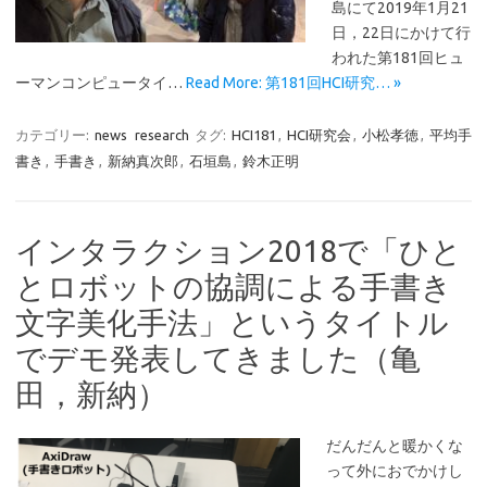
島にて2019年1月21
日，22日にかけて行
われた第181回ヒュ
ーマンコンピュータイ…
Read More: 第181回HCI研究… »
カテゴリー:
news
research
タグ:
HCI181
,
HCI研究会
,
小松孝徳
,
平均手
書き
,
手書き
,
新納真次郎
,
石垣島
,
鈴木正明
インタラクション2018で「ひと
とロボットの協調による手書き
文字美化手法」というタイトル
でデモ発表してきました（亀
田，新納）
だんだんと暖かくな
って外におでかけし