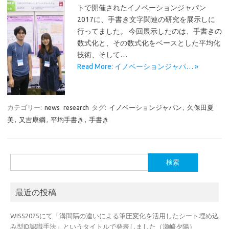
トで開催されたイノベーションジャパン
2017に、手書き文字関連の研究を展示しに
行ってました。 今回展示したのは、手書きの
数式化と、その数式化をベースとした平均化
技術、そして…
Read More: イノベーションジャパ… »
カテゴリー:
news
research
タグ:
イノベーションジャパン
,
久保田夏
美
,
又吉康綱
,
平均手書き
,
手書き
検
索:
最近の投稿
WISS2025にて「溝間隔の違いによる筆圧変化を活用したシート埋め込
み型ID認識手法」というタイトルで発表しました（瀬崎夕陽）