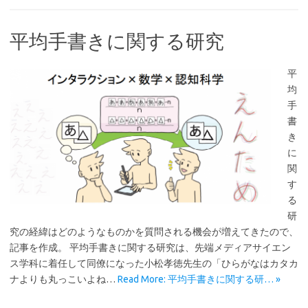
平均手書きに関する研究
平
均
手
書
き
に
関
す
る
研
究の経緯はどのようなものかを質問される機会が増えてきたので、
記事を作成。 平均手書きに関する研究は、先端メディアサイエン
ス学科に着任して同僚になった小松孝徳先生の「ひらがなはカタカ
ナよりも丸っこいよね…
Read More: 平均手書きに関する研… »