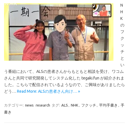
N
H
K
の
フ
ク
ッ
チ
と
い
う番組において、ALSの患者さんからもともと相談を受け、ワコム
さんと共同で研究開発してシステム化した tegaki.fun が紹介されま
した。こちらで配信されているようなので、ご興味がありましたら
どう…
Read More: ALSの患者さん向け… »
カテゴリー:
news
research
タグ:
ALS
,
NHK
,
フクッチ
,
平均手書き
,
手
書き