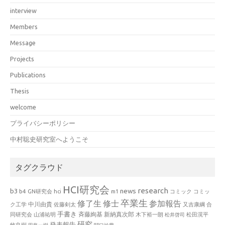
interview
Members
Message
Projects
Publications
Thesis
welcome
プライバシーポリシー
中村聡史研究室へようこそ
タグクラウド
HCI研究会
research
news
b3
b4
GN研究会
hci
m1
コミック
コミッ
卒業生
修了生
修士
参加報告
中川由貴
ク工学
佐藤剣太
又吉康綱
合
手書き
山浦祐明
斉藤絢基
新納真次郎
松田滉平
同研究会
木下裕一朗
松井啓司
研究
発表報告
牧良樹
田島一樹
関口祐豊