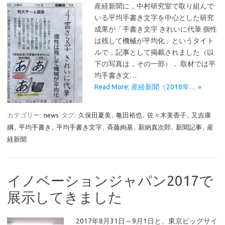
産経新聞に，中村研究室で取り組んで
いる平均手書き文字を中心とした研究
成果が「手書き文字 きれいに代筆 個性
は残して機械が平均化」というタイト
ルで，記事として掲載されました（以
下の写真は，その一部）． 取材では平
均手書き文…
Read More: 産経新聞（2018年… »
カテゴリー:
news
タグ:
久保田夏美
,
亀田裕也
,
佐々木美香子
,
又吉康
綱
,
平均手書き
,
平均手書き文字
,
斉藤絢基
,
新納真次郎
,
新聞記事
,
産
経新聞
イノベーションジャパン2017で
展示してきました
2017年8月31日～9月1日と、東京ビッグサイ