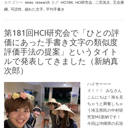
カテゴリー:
news
research
タグ:
HCI184
,
HCI研究会
,
二宮洸太
,
又吉康
綱
,
可読性
,
崩れた文字
,
平均手書き
第181回HCI研究会で「ひとの評
価にあった手書き文字の類似度
評価手法の提案」というタイト
ルで発表してきました（新納真
次郎）
ハイサーーー
イ！！！ みなさん
こんにちは！海を見
ちゃうと興奮しちゃ
う埼玉県民の中村研
究室M2新納です！
今回は沖縄県の石垣