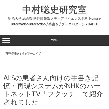
コ
ン
中村聡史研究室
テ
ン
ツ
へ
明治大学 総合数理学部 先端メディアサイエンス学科: Human-
ス
Information Interaction / 手書き / ダークパターン / BADUI
キ
ッ
プ
Menu
「
平均手書き
」タグアーカイブ
ALSの患者さん向けの手書き記
憶・再現システムがNHKのハー
トネットTV「フクッチ」で紹介
されました