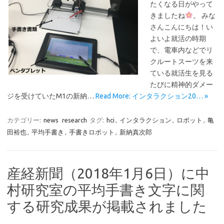
たくなる日がやって
きましたね
。 みな
さんこんにちは！い
よいよ就活の時期
で、電車内などでリ
クルートスーツを来
ている就活生を見る
たびに精神的ダメー
ジを受けていたM1の新納…
Read More: インタラクション20… »
カテゴリー:
news
research
タグ:
hci
,
インタラクション
,
ロボット
,
亀
田裕也
,
平均手書き
,
手書きロボット
,
新納真次郎
産経新聞（2018年1月6日）に中
村研究室の平均手書き文字に関
する研究成果が掲載されました