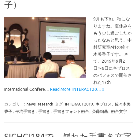
子）
9月も下旬、秋にな
りますね。夏休みを
もう少し過ごしたか
ったなあと思う、中
村研究室M1の佐々
木美香子です。 さ
て、2019年9月2
日〜6日にキプロス
のパフォスで開催さ
れた17th
International Confere…
Read More: INTERACT20… »
カテゴリー:
news
research
タグ:
INTERACT2019
,
キプロス
,
佐々木美
香子
,
平均手書き
,
手書き
,
手書きフォント融合
,
斉藤絢基
,
融合文字
SIGHCI184で「崩れた手書き文字