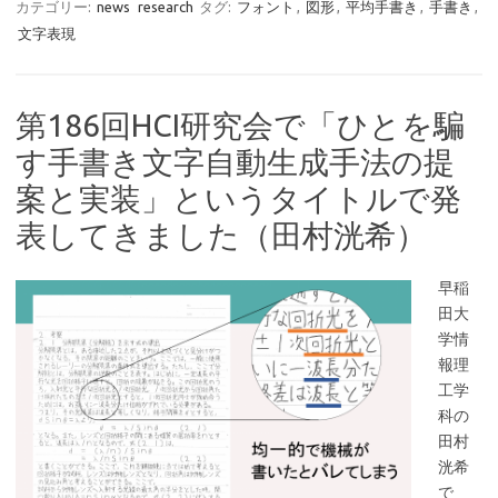
カテゴリー:
news
research
タグ:
フォント
,
図形
,
平均手書き
,
手書き
,
文字表現
第186回HCI研究会で「ひとを騙
す手書き文字自動生成手法の提
案と実装」というタイトルで発
表してきました（田村洸希）
早稲
田大
学情
報理
工学
科の
田村
洸希
で