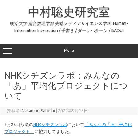
コ
ン
中村聡史研究室
テ
ン
ツ
へ
明治大学 総合数理学部 先端メディアサイエンス学科: Human-
ス
Information Interaction / 手書き / ダークパターン / BADUI
キ
ッ
プ
Menu
NHKシチズンラボ：みんなの
「あ」平均化プロジェクトにつ
いて
投稿者:
NakamuraSatoshi
|
2022年9月18日
8月22日放送の
NHKシチズンラボ
において
「みんなの「あ」平均化
プロジェクト」
に協力してました。