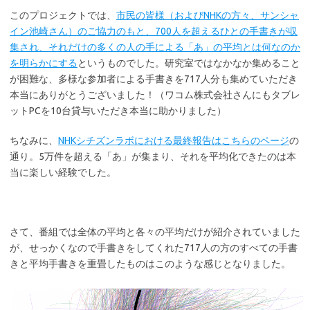
このプロジェクトでは、
市民の皆様（およびNHKの方々、サンシャ
イン池崎さん）のご協力のもと、700人を超えるひとの手書きが収
集され、それだけの多くの人の手による「あ」の平均とは何なのか
を明らかにする
というものでした。研究室ではなかなか集めること
が困難な、多様な参加者による手書きを717人分も集めていただき
本当にありがとうございました！（ワコム株式会社さんにもタブレ
ットPCを10台貸与いただき本当に助かりました）
ちなみに、
NHKシチズンラボにおける最終報告はこちらのページ
の
通り。5万件を超える「あ」が集まり、それを平均化できたのは本
当に楽しい経験でした。
さて、番組では全体の平均と各々の平均だけが紹介されていました
が、せっかくなので手書きをしてくれた717人の方のすべての手書
きと平均手書きを重畳したものはこのような感じとなりました。