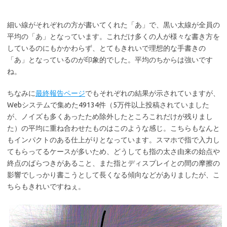
細い線がそれぞれの方が書いてくれた「あ」で、黒い太線が全員の
平均の「あ」となっています。これだけ多くの人が様々な書き方を
しているのにもかかわらず、とてもきれいで理想的な手書きの
「あ」となっているのが印象的でした。平均のちからは強いです
ね。
ちなみに
最終報告ページ
でもそれぞれの結果が示されていますが、
Webシステムで集めた49134件（5万件以上投稿されていました
が、ノイズも多くあったため除外したところこれだけが残りまし
た）の平均に重ね合わせたものはこのような感じ。こちらもなんと
もインパクトのある仕上がりとなっています。スマホで指で入力し
てもらってるケースが多いため、どうしても指の太さ由来の始点や
終点のばらつきがあること、また指とディスプレイとの間の摩擦の
影響でしっかり書こうとして長くなる傾向などがありましたが、こ
ちらもきれいですねぇ。