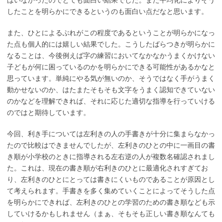
はいなかったのでとても面白い結果でした。また平均化によりそう
したことを明らかにできるというのも面白い点だなと思います。
また、ひとによるぶれがこの程度であるということが明らかになっ
た点も個人的には嬉しい結果でした。こうしたばらつきが明らかに
なることは、今後例えば字の練習においてなかなかうまくかけない
子どもが何に困っているのかを明らかにできる可能性があるかなと
思っています。単純にやる気が無いのか、そうではなく手がうまく
動かせないのか、はたまたそもそも文字をうまく認知できていない
のかなどを理解できれば、それに応じた適切な指導を行っていける
のではと期待しています。
今回、利き手については左利きの人の手書きが十分に集まらなかっ
たので比較はできませんでしたが、左利きのひとの中に一画目の書
き順が小学校のときに指導される左右逆の人が複数名確認されまし
た。これは、現在の書き順が右利きのひとに最適化されすぎてお
り、左利きのひとにとっては書きにくいものであることが原因とし
て考えられます。手書きを多く集めていくことによってそうした点
を明らかにできれば、左利きのひとの学習のための書き順なども示
していけるかもしれません（まぁ、そもそも正しい書き順なんても