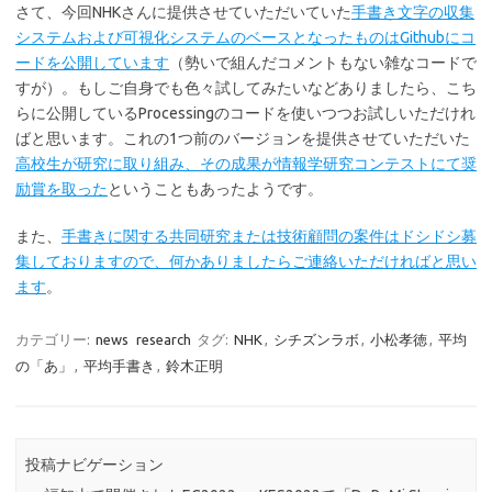
さて、今回NHKさんに提供させていただいていた
手書き文字の収集
システムおよび可視化システムのベースとなったものはGithubにコ
ードを公開しています
（勢いで組んだコメントもない雑なコードで
すが）。もしご自身でも色々試してみたいなどありましたら、こち
らに公開しているProcessingのコードを使いつつお試しいただけれ
ばと思います。これの1つ前のバージョンを提供させていただいた
高校生が研究に取り組み、その成果が情報学
研究
コンテストに
て奨
励賞を取った
ということもあったようです。
また、
手書きに関する共同研究または技術顧問の案件はドシドシ募
集しておりますので、何かありましたらご連絡いただければと思い
ます
。
カテゴリー:
news
research
タグ:
NHK
,
シチズンラボ
,
小松孝徳
,
平均
の「あ」
,
平均手書き
,
鈴木正明
投稿ナビゲーション