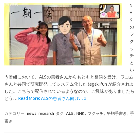
N
H
K
の
フ
ク
ッ
チ
と
い
う番組において、ALSの患者さんからもともと相談を受け、ワコム
さんと共同で研究開発してシステム化した tegaki.fun が紹介されま
した。こちらで配信されているようなので、ご興味がありましたら
どう…
Read More: ALSの患者さん向け… »
カテゴリー:
news
research
タグ:
ALS
,
NHK
,
フクッチ
,
平均手書き
,
手
書き