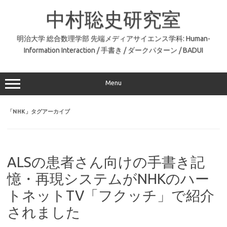
コ
ン
中村聡史研究室
テ
ン
ツ
へ
明治大学 総合数理学部 先端メディアサイエンス学科: Human-
ス
Information Interaction / 手書き / ダークパターン / BADUI
キ
ッ
プ
Menu
「
NHK
」タグアーカイブ
ALSの患者さん向けの手書き記
憶・再現システムがNHKのハー
トネットTV「フクッチ」で紹介
されました