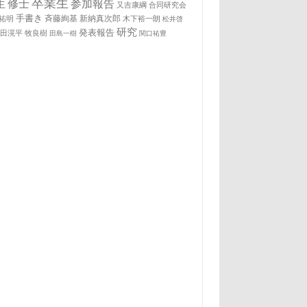
卒業生
生
修士
参加報告
又吉康綱
合同研究会
手書き
祐明
斉藤絢基
新納真次郎
木下裕一朗
松井啓
研究
発表報告
松田滉平
牧良樹
田島一樹
関口祐豊