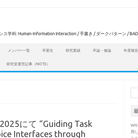
man-Information Interaction / 手書き / ダークパターン / BAD
メンバー一覧
卒業生
研究業績
卒論・修論
年度報
研究室運営記事（NOTE）
検
索:
 2025にて “Guiding Task
WI
ice Interfaces through
用