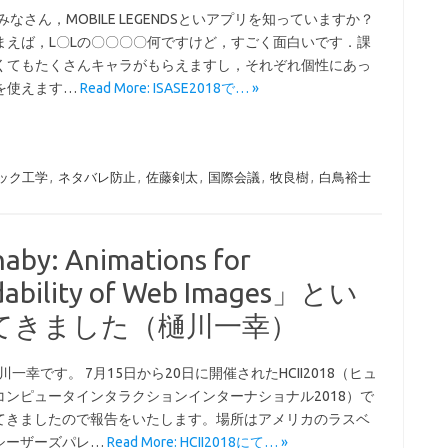
みなさん，MOBILE LEGENDSといアプリを知っていますか？
まえば，L〇Lの〇〇〇〇何ですけど，すごく面白いです．課
くてもたくさんキャラがもらえますし，それぞれ個性にあっ
を使えます…
Read More: ISASE2018で… »
ック工学
,
ネタバレ防止
,
佐藤剣太
,
国際会議
,
牧良樹
,
白鳥裕士
y: Animations for
dability of Web Images」とい
てきました（樋川一幸）
川一幸です。 7月15日から20日に開催されたHCII2018（ヒュ
コンピュータインタラクションインターナショナル2018）で
てきましたので報告をいたします。場所はアメリカのラスベ
シーザーズパレ…
Read More: HCII2018にて… »