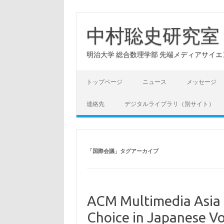
コ
ン
テ
中村聡史研究室
ン
ツ
へ
明治大学 総合数理学部 先端メディアサイエンス学科: Hu
ス
キ
ッ
プ
トップページ
ニュース
メッセージ
連絡先
デジタルライブラリ（別サイト）
「
国際会議
」タグアーカイブ
ACM Multimedia Asia
Choice in Japanese Vo