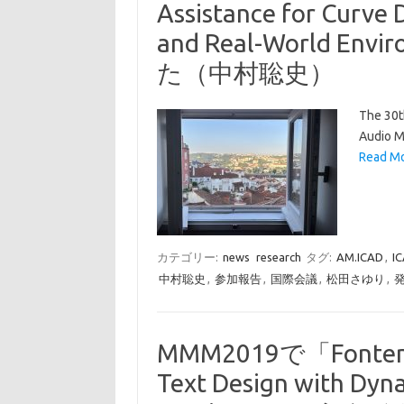
Assistance for Curve D
and Real-World 
た（中村聡史）
The 30t
Audio 
Read M
カテゴリー:
news
research
タグ:
AM.ICAD
,
I
中村聡史
,
参加報告
,
国際会議
,
松田さゆり
,
MMM2019で「Fontender
Text Design with Dyn