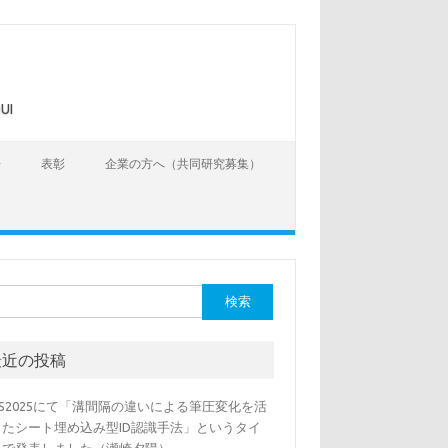
UI
告
表彰
企業の方へ（共同研究募集）
最近の投稿
SS2025にて「溝間隔の違いによる筆圧変化を活
したシート埋め込み型ID認識手法」というタイ