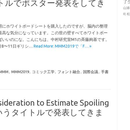
タイトルでポスター発表をしてき
了
山浦
司
用にホワイトボードシートを購入したのですが、脳内の整理
最高な気分になっています。この世の壁すべてホワイトボー
ばいいのにな。こんにちは、中村研究室M1の斉藤絢基です。
1月8〜11日ギリシ…
Read More: MMM2019で「F… »
MMM
,
MMM2019
,
コミック工学
,
フォント融合
,
国際会議
,
手書
eration to Estimate Spoiling
cs」というタイトルで発表してきま