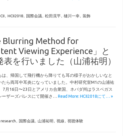
CII
,
HCII2018
,
国際会議
,
松田滉平
,
樋川一幸
,
装飾
lurring Method for
ontent Viewing Experience」と
発表を行いました（山浦祐明）
ちは、帰国して飛行機から降りても耳の様子がおかしいなと
いたら両耳中耳炎になっていました。中村研究室M1の山浦祐
。 7月16日〜23日とアメリカ合衆国、ネバダ州はラスベガス
シーザーズパレスにて開催さ…
Read More: HCII2018にて… »
research
,
国際会議
,
山浦祐明
,
視線
,
視聴体験