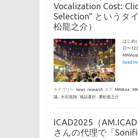
Vocalization Cost: Cli
Selection” と
松龍之介）
はじめに
日〜1
MMAsia
Read M
カテゴリー:
news
research
タグ:
MMAsia
,
MM
議
,
大石琉翔
,
発話選択
,
重松龍之介
ICAD2025（AM.
さんの代理で「Sonificati