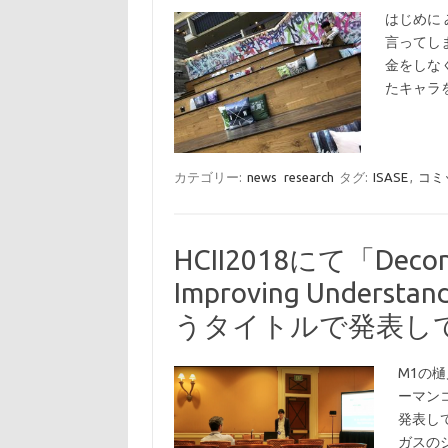
はじめに 
言ってし
金をしな
たキャラ
カテゴリー:
news
research
タグ:
ISASE
,
コミ
HCII2018にて「Deconab
Improving Understan
うタイトルで発表し
M1の樋
ーマン
発表し
ガスの