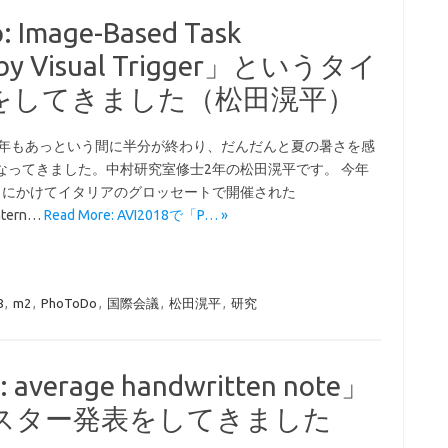
Image-Based Task
 by Visual Trigger」というタイ
をしてきました（松田滉平）
今年もあっという間に半分が終わり、だんだんと夏の暑さを感
なってきました。中村研究室修士2年の松田滉平です。 今年
6/1にかけてイタリアのグロッセートで開催された
ntern…
Read More: AVI2018で「P… »
8
,
m2
,
PhoToDo
,
国際会議
,
松田滉平
,
研究
 average handwritten note」
スター発表をしてきました