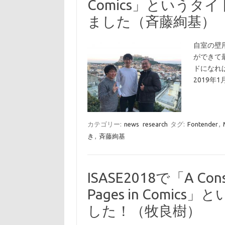
Comics」という
ました（斉藤絢基）
自室の壁
ができて
ドになれ
2019年
カテゴリー:
news
research
タグ:
Fontender
,
き
,
斉藤絢基
ISASE2018で「A Consid
Pages in Comi
した！（牧良樹）