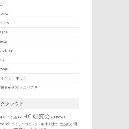
ds
rview
bers
sage
jects
lications
sis
come
ライバシーポリシー
村聡史研究室へようこそ
タグクラウド
HCI研究会
news
b4
GN研究会
hci
m1
修
earch
中川由貴
コミック
コミック工学
佐藤剣太