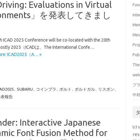
riving: Evaluations in Virtual
Fun
Environments」を発表してきまし
inte
Mem
Mes
h ICAD 2025 Conference will be co-located with the 20th
Pro
Mostly 2025（ICADは、The International Confe…
ore: ICAD2025（A… »
Pub
The
wel
プ
CAD2025
,
SUBARU
,
コインブラ
,
ポルト
,
ポルトガル
,
リスボン
,
中
発表報告
: Interactive Japanese
b3
amic Font Fusion Method for
res