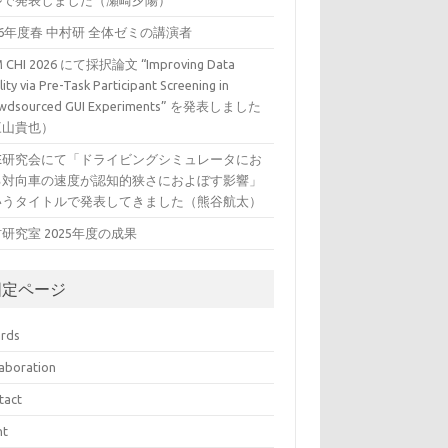
ルで発表しました（瀬崎夕陽）
26年度春 中村研 全体ゼミの講演者
 CHI 2026 にて採択論文 “Improving Data
ity via Pre-Task Participant Screening in
wdsourced GUI Experiments” を発表しました
三山貴也）
VE研究会にて「ドライビングシミュレータにお
る対向車の速度が認知的狭さにおよぼす影響」
いうタイトルで発表してきました（熊谷航太）
研究室 2025年度の成果
固定ページ
rds
laboration
tact
nt