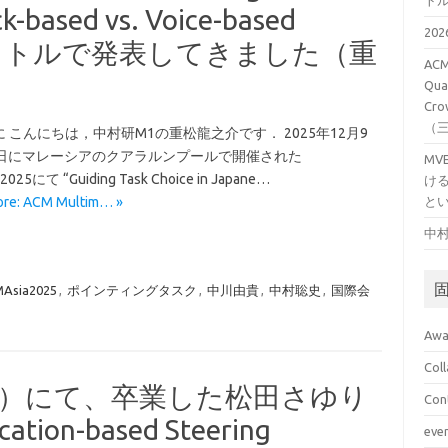
ト
ck-based vs. Voice-based
20
いうタイトルで発表してきました（重
ACM
Qual
Cro
（
 こんにちは，中村研M1の重松龍之介です． 2025年12月9
2日にマレーシアのクアラルンプールで開催された
M
2025にて “Guiding Task Choice in Japane…
け
ore: ACM Multim… »
と
中村
Asia2025
,
ポインティングタスク
,
中川由貴
,
中村聡史
,
国際会
Awa
Col
ICAD）にて、卒業した松田さゆり
Con
on-based Steering
eve