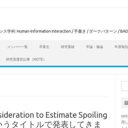
man-Information Interaction / 手書き / ダークパターン / BAD
メンバー一覧
卒業生
研究業績
卒論・修論
年度報
研究室運営記事（NOTE）
検
索:
eration to Estimate Spoiling
WI
cs」というタイトルで発表してきま
用