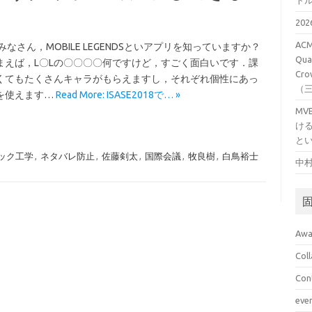
ト
20
ACM
みなさん，MOBILE LEGENDSといアプリを知っていますか？
Qual
まえば，L〇Lの〇〇〇〇何ですけど，すごく面白いです．課
Cro
くてもたくさんキャラがもらえますし，それぞれ個性にあっ
（
を使えます…
Read More: ISASE2018で… »
M
け
と
ック工学
,
ネタバレ防止
,
佐藤剣太
,
国際会議
,
牧良樹
,
白鳥裕士
中村
Awa
Col
Con
eve