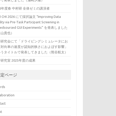
ルで発表しました（瀬崎夕陽）
26年度春 中村研 全体ゼミの講演者
 CHI 2026 にて採択論文 “Improving Data
ity via Pre-Task Participant Screening in
wdsourced GUI Experiments” を発表しました
三山貴也）
VE研究会にて「ドライビングシミュレータにお
る対向車の速度が認知的狭さにおよぼす影響」
いうタイトルで発表してきました（熊谷航太）
研究室 2025年度の成果
固定ページ
rds
laboration
tact
nt