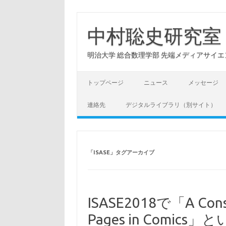
コ
ン
テ
中村聡史研究室
ン
ツ
へ
明治大学 総合数理学部 先端メディアサイエンス学科: Hu
ス
キ
ッ
プ
トップページ
ニュース
メッセージ
連絡先
デジタルライブラリ（別サイト）
「
ISASE
」タグアーカイブ
ISASE2018で「A Consid
Pages in Comi