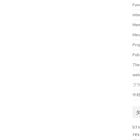
Fun
inte
Mem
Mes
Pro
Pub
The
wel
プ
中
b3
res