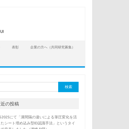
UI
告
表彰
企業の方へ（共同研究募集）
最近の投稿
SS2025にて「溝間隔の違いによる筆圧変化を活
したシート埋め込み型ID認識手法」というタイ