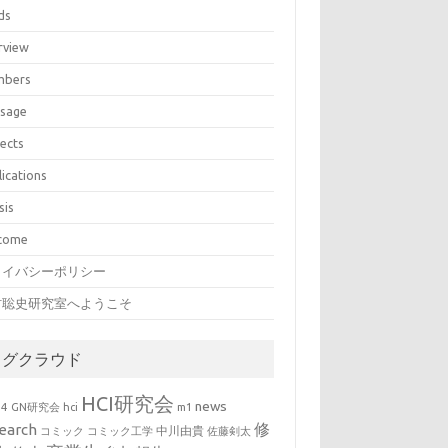
ds
rview
bers
sage
jects
lications
sis
come
ライバシーポリシー
村聡史研究室へようこそ
タグクラウド
HCI研究会
news
b4
GN研究会
hci
m1
修
earch
中川由貴
コミック
コミック工学
佐藤剣太