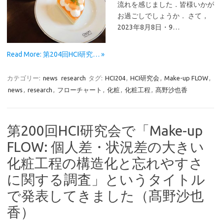
流れを感じました．皆様いかが
お過ごしでしょうか． さて，
2023年8月8日・9…
Read More: 第204回HCI研究… »
カテゴリー:
news
research
タグ:
HCI204
,
HCI研究会
,
Make-up FLOW
,
news
,
research
,
フローチャート
,
化粧
,
化粧工程
,
髙野沙也香
第200回HCI研究会で「Make-up
FLOW: 個人差・状況差の大きい
化粧工程の構造化と忘れやすさ
に関する調査」というタイトル
で発表してきました（髙野沙也
香）