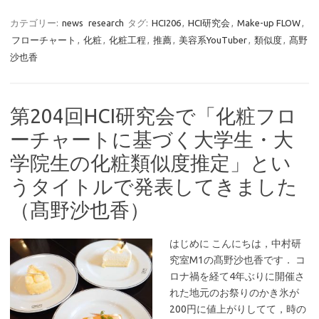
カテゴリー:
news
research
タグ:
HCI206
,
HCI研究会
,
Make-up FLOW
,
フローチャート
,
化粧
,
化粧工程
,
推薦
,
美容系YouTuber
,
類似度
,
髙野
沙也香
第204回HCI研究会で「化粧フロ
ーチャートに基づく大学生・大
学院生の化粧類似度推定」とい
うタイトルで発表してきました
（髙野沙也香）
はじめに こんにちは，中村研
究室M1の髙野沙也香です． コ
ロナ禍を経て4年ぶりに開催さ
れた地元のお祭りのかき氷が
200円に値上がりしてて，時の