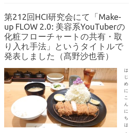
第212回HCI研究会にて「Make-
up FLOW 2.0: 美容系YouTuberの
化粧フローチャートの共有・取
り入れ手法」というタイトルで
発表しました（髙野沙也香）
は
じ
め
に
こ
ん
に
ち
は
，