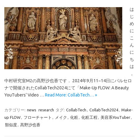
は
じ
め
に
こ
ん
に
ち
は
，
中村研究室M2の髙野沙也香です． 2024年9月11~14日にバルセロ
ナで開催されたCollabTech2024にて「Make-Up FLOW: A Beauty
YouTubers’ Video …
Read More: CollabTech… »
カテゴリー:
news
research
タグ:
CollabTech
,
CollabTech2024
,
Make-
up FLOW
,
フローチャート
,
メイク
,
化粧
,
化粧工程
,
美容系YouTuber
,
類似度
,
髙野沙也香