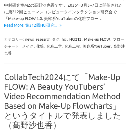
中村研究室M2の髙野沙也香です． 2025年3月5~7日に開催された
に第212回ヒューマンコンピュータインタラクション研究会で
「Make-up FLOW 2.0: 美容系YouTuberの化粧フロー…
Read More: 第212回HCI研究… »
カテゴリー:
news
research
タグ:
hci
,
HCI212
,
Make-up FLOW
,
フロー
チャート
,
メイク
,
化粧
,
化粧工学
,
化粧工程
,
美容系YouTuber
,
髙野沙
也香
CollabTech2024にて「Make-Up
FLOW: A Beauty YouTubers’
Video Recommendation Method
Based on Make-Up Flowcharts」
というタイトルで発表しました
（髙野沙也香）