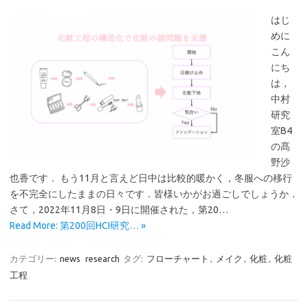
はじ
めに
こん
にち
は，
中村
研究
室B4
の髙
野沙
也香です． もう11月と言えど日中は比較的暖かく，冬服への移行
を不完全にしたままの日々です．皆様いかがお過ごしでしょうか．
さて，2022年11月8日・9日に開催された，第20…
Read More: 第200回HCI研究… »
カテゴリー:
news
research
タグ:
フローチャート
,
メイク
,
化粧
,
化粧
工程