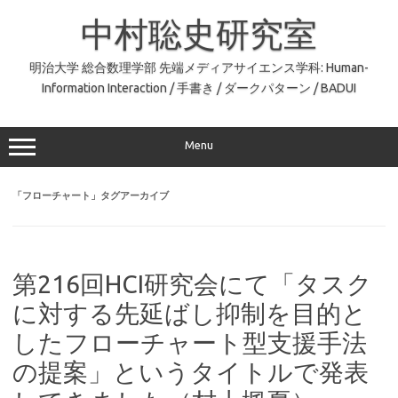
コ
ン
中村聡史研究室
テ
ン
ツ
へ
明治大学 総合数理学部 先端メディアサイエンス学科: Human-
ス
Information Interaction / 手書き / ダークパターン / BADUI
キ
ッ
プ
Menu
「
フローチャート
」タグアーカイブ
第216回HCI研究会にて「タスク
に対する先延ばし抑制を目的と
したフローチャート型支援手法
の提案」というタイトルで発表