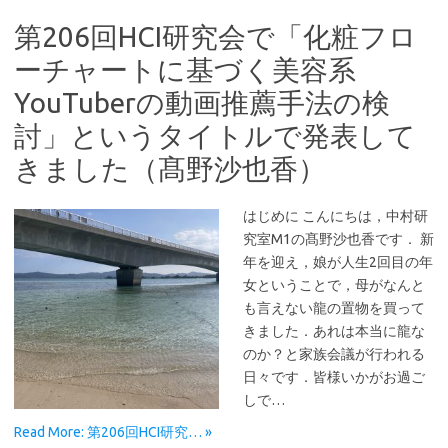
第206回HCI研究会で「化粧フロ
ーチャートに基づく美容系
YouTuberの動画推薦手法の検
討」というタイトルで発表して
きました（髙野沙也香）
はじめに こんにちは，中村研
究室M1の髙野沙也香です． 新
年を迎え，娘が人生2回目の年
女ということで，母がなんと
も言えない龍の置物を買って
きました．あれは本当に龍な
のか？と家族会議が行われる
日々です．皆様いかがお過ご
しで…
Read More: 第206回HCI研究… »