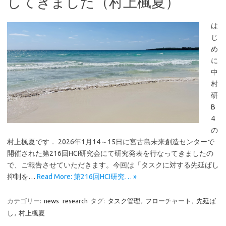
してきました（村上楓夏）
は
じ
め
に
中
村
研
B
4
の
村上楓夏です． 2026年1月14～15日に宮古島未来創造センターで
開催された第216回HCI研究会にて研究発表を行なってきましたの
で、ご報告させていただきます。今回は「タスクに対する先延ばし
抑制を…
Read More: 第216回HCI研究… »
カテゴリー:
news
research
タグ:
タスク管理
,
フローチャート
,
先延ば
し
,
村上楓夏