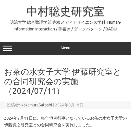
コ
ン
中村聡史研究室
テ
ン
ツ
へ
明治大学 総合数理学部 先端メディアサイエンス学科: Human-
ス
Information Interaction / 手書き / ダークパターン / BADUI
キ
ッ
プ
Menu
お茶の水女子大学 伊藤研究室と
の合同研究会の実施
（2024/07/11）
投稿者:
NakamuraSatoshi
|
2024年8月16日
2024年7月11日に、毎年恒例行事となっているお茶の水女子大学の
伊藤貴之研究室との合同研究会を実施しました。