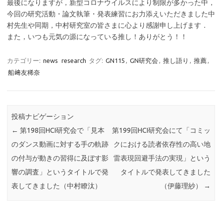
最後になりますが，新型コロナウイルスにより制限が多かった中，
今回の研究活動・論文執筆・発表練習にお力添えいただきました中
村先生や同期，中村研究室の皆さまに心より感謝申し上げます．
また，いつも元気の源になっている推し！ありがとう！！
カテゴリー:
news
research
タグ:
GN115
,
GN研究会
,
推し語り
,
推薦
,
船﨑友稀奈
投稿ナビゲーション
←
第198回HCI研究会で「見本
第199回HCI研究会にて「コミッ
のダンス動画に対する手の軌跡
クにおける読者依存性の高い地
の付与が動きの習得に及ぼす影
雷表現回避手法の実現」という
響の調査」というタイトルで発
タイトルで発表してきました
表してきました（中村瞭汰）
（伊藤理紗）
→