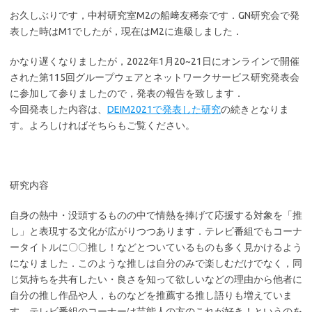
お久しぶりです，中村研究室M2の船﨑友稀奈です．GN研究会で発
表した時はM1でしたが，現在はM2に進級しました．
かなり遅くなりましたが，2022年1月20~21日にオンラインで開催
された第115回グループウェアとネットワークサービス研究発表会
に参加して参りましたので，発表の報告を致します．
今回発表した内容は、
DEIM2021で発表した研究
の続きとなりま
す。よろしければそちらもご覧ください。
研究内容
自身の熱中・没頭するものの中で情熱を捧げて応援する対象を「推
し」と表現する文化が広がりつつあります．テレビ番組でもコーナ
ータイトルに〇〇推し！などとついているものも多く見かけるよう
になりました．このような推しは自分のみで楽しむだけでなく，同
じ気持ちを共有したい・良さを知って欲しいなどの理由から他者に
自分の推し作品や人，ものなどを推薦する推し語りも増えていま
す．テレビ番組のコーナーは芸能人の方のこれが好き！というのを