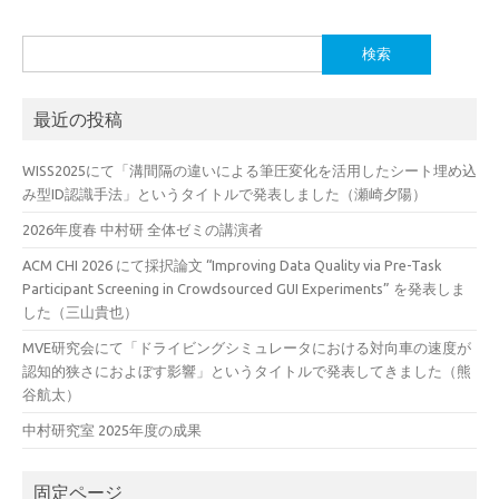
検
索:
最近の投稿
WISS2025にて「溝間隔の違いによる筆圧変化を活用したシート埋め込
み型ID認識手法」というタイトルで発表しました（瀬崎夕陽）
2026年度春 中村研 全体ゼミの講演者
ACM CHI 2026 にて採択論文 “Improving Data Quality via Pre-Task
Participant Screening in Crowdsourced GUI Experiments” を発表しま
した（三山貴也）
MVE研究会にて「ドライビングシミュレータにおける対向車の速度が
認知的狭さにおよぼす影響」というタイトルで発表してきました（熊
谷航太）
中村研究室 2025年度の成果
固定ページ