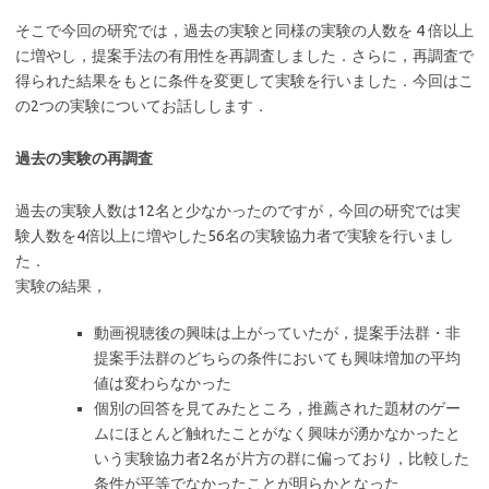
そこで今回の研究では，過去の実験と同様の実験の人数を 4 倍以上
に増やし，提案手法の有用性を再調査しました．さらに，再調査で
得られた結果をもとに条件を変更して実験を行いました．今回はこ
の2つの実験についてお話しします．
過去の実験の再調査
過去の実験人数は12名と少なかったのですが，今回の研究では実
験人数を4倍以上に増やした56名の実験協力者で実験を行いまし
た．
実験の結果，
動画視聴後の興味は上がっていたが，提案手法群・非
提案手法群のどちらの条件においても興味増加の平均
値は変わらなかった
個別の回答を見てみたところ，推薦された題材のゲー
ムにほとんど触れたことがなく興味が湧かなかったと
いう実験協力者2名が片方の群に偏っており，比較した
条件が平等でなかったことが明らかとなった