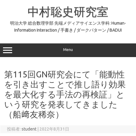
コ
ン
中村聡史研究室
テ
ン
ツ
へ
明治大学 総合数理学部 先端メディアサイエンス学科: Human-
ス
Information Interaction / 手書き / ダークパターン / BADUI
キ
ッ
プ
Menu
第115回GN研究会にて「能動性
を引き出すことで推し語り効果
を最大化する手法の再検証」と
いう研究を発表してきました
（船﨑友稀奈）
投稿者:
student
|
2022年8月31日