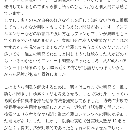
発信しているものですから推し語りのひとつだなと個人的には感じ
ています．
しかし，多くの人が自身の好きな推しを詳しく知らない他者に推薦
しても，なかなか興味をもってもらえない問題があります．インフ
ルエンサーなどの影響力の強い方ならファンがファンが興味をもっ
てくれるのかも知れませんが，実際自分の友人や家族などにこれお
すすめだから見てみてよ！などと推薦してもうまくいかないことが
多いです．過去の研究でわたしと同じような経験をした人がどのく
らいいるのかというアンケート調査を行ったところ，約800人のア
ンケート回答者のうち，80％近くの方が推し語りがうまくいかな
かった経験があると回答しました．
このような問題を解決するために，我々はこれまでの研究で「推し
語りの聞き手に検索クエリを考えさせる」ことで受け身になってい
る聞き手に興味を持たせる方法を提案してきました．過去の実験で
提案手法の有用性を検証したところ，通常通り話を聞く群と比べ，
検索クエリを考えながら聞く群は推薦コンテンツへの興味が増加し
た傾向がありました．しかし，以前の実験では実験人数が 12 名と
少なく，提案手法が効果的であったとは言い切れませんでした．