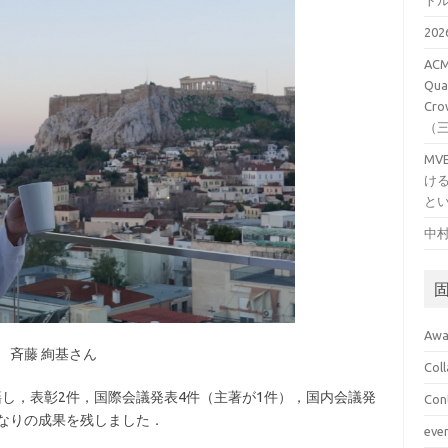
ト
20
ACM
Qual
Cro
（
M
け
と
中村
Awa
斉藤 絢基さん
Col
籍し，表彰2件，国際会議発表4件（主著が1件），国内会議発
Con
かなりの成果を残しました．
eve