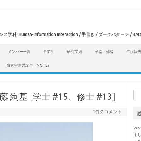
man-Information Interaction / 手書き / ダークパターン / BAD
メンバー一覧
卒業生
研究業績
卒論・修論
年度報
研究室運営記事（NOTE）
検
 絢基 [学士 #15、修士 #13]
索:
1件のコメント
WI
用