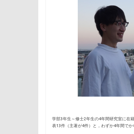
学部3年生～修士2年生の4年間研究室に在
表13件（主著が4件）と，わずか4年間で