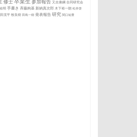
卒業生
生
修士
参加報告
又吉康綱
合同研究会
手書き
祐明
斉藤絢基
新納真次郎
木下裕一朗
松井啓
研究
発表報告
松田滉平
牧良樹
田島一樹
関口祐豊