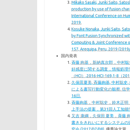
Mikako Sasaki, Junki Saito, Satos
production by use of fusion char
International Conference on Hu
2019.
Kosuke Nonaka, Junki Saito, Sat
by Font Fusion Synchronized wit
Computing & Joint Conference o
157, Arequipa, Peru, 2019 (2019
国内発表
斉藤 絢基，新納真次郎，中村
好感度に関する調査，情報処理
（HCI）,2016-HCI-169,1-8（201
久保田夏美, 斉藤絢基, 中村聡史,
による書写行動変化の観察. 信学技報, vol.
16日.
斉藤絢基，中村聡史，鈴木正明
上手法の提案，第31回人工知能学会全国大会
又吉 康綱，久保田 夏美，斉藤 
書きをきれいにするシステムの提案
究会 (2017/07/08).
優秀論文賞