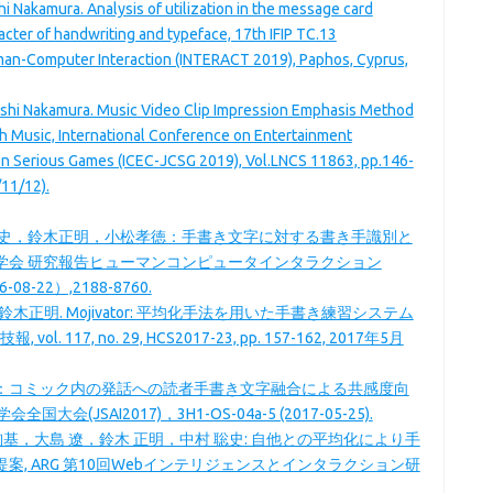
hi Nakamura. Analysis of utilization in the message card
acter of handwriting and typeface, 17th IFIP TC.13
man-Computer Interaction (INTERACT 2019), Paphos, Cyprus,
oshi Nakamura. Music Video Clip Impression Emphasis Method
h Music, International Conference on Entertainment
n Serious Games (ICEC-JCSG 2019), Vol.LNCS 11863, pp.146-
/11/12).
聡史，鈴木正明，小松孝徳：手書き文字に対する書き手識別と
学会 研究報告ヒューマンコンピュータインタラクション
6-08-22）,2188-8760.
 鈴木正明. Mojivator: 平均化手法を用いた手書き練習システム
 117, no. 29, HCS2017-23, pp. 157-162, 2017年5月
：コミック内の発話への読者手書き文字融合による共感度向
(JSAI2017)，3H1-OS-04a-5 (2017-05-25).
絢基，大島 遼，鈴木 正明，中村 聡史: 自他との平均化により手
, ARG 第10回Webインテリジェンスとインタラクション研