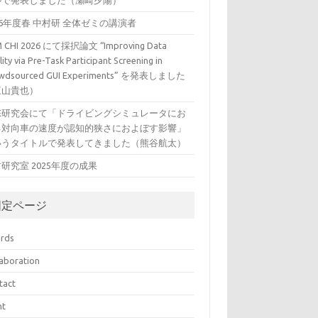
ルで発表しました（瀬崎夕陽）
26年度春 中村研 全体ゼミの講演者
 CHI 2026 にて採択論文 “Improving Data
ity via Pre-Task Participant Screening in
wdsourced GUI Experiments” を発表しました
三山貴也）
VE研究会にて「ドライビングシミュレータにお
る対向車の速度が認知的狭さにおよぼす影響」
いうタイトルで発表してきました（熊谷航太）
研究室 2025年度の成果
固定ページ
rds
laboration
tact
nt