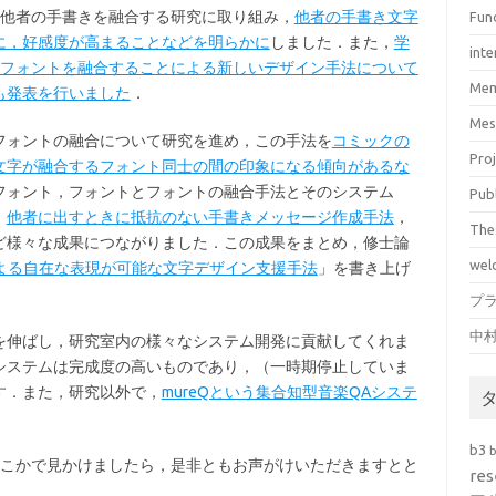
と他者の手書きを融合する研究に取り組み，
他者の手書き文字
Fun
に，好感度が高まることなどを明らかに
しました．また，
学
inte
，フォントを融合することによる新しいデザイン手法について
Mem
も発表を行いました
．
Mes
フォントの融合について研究を進め，この手法を
コミックの
Pro
文字が融合するフォント同士の間の印象になる傾向があるな
フォント，フォントとフォントの融合手法とそのシステム
Pub
，
他者に出すときに抵抗のない手書きメッセージ作成手法
，
The
ど様々な成果につながりました．この成果をまとめ，修士論
wel
操作による自在な表現が可能な文字デザイン支援手法
」を書き上げ
プ
中
を伸ばし，研究室内の様々なシステム開発に貢献してくれま
システムは完成度の高いものであり，（一時期停止していま
す．また，研究以外で，
mureQという集合知型音楽QAシステ
b3
どこかで見かけましたら，是非ともお声がけいただきますとと
res
．