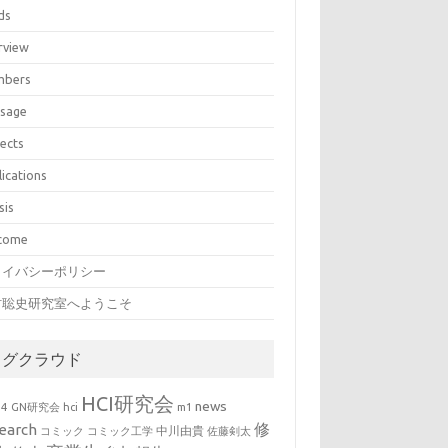
ds
rview
bers
sage
jects
lications
sis
come
ライバシーポリシー
村聡史研究室へようこそ
タグクラウド
HCI研究会
news
b4
GN研究会
hci
m1
修
earch
中川由貴
コミック
コミック工学
佐藤剣太