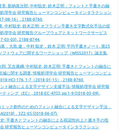
夏美, 新納真次郎, 中村聡史, 鈴木正明：フォントと手書きの融
報処理学会 研究報告ヒューマンコンピュータインタラクション
17-08-16）, 2188-8760.
夏美, 中村聡史, 鈴木正明: オフライン手書き文字数式化手法の提
報処理学会 研究報告グループウェアとネットワークサービス
-03-03) , 2188-8744.
基，大島 遼，中村 聡史，鈴木 正明: 平均手書きノート, 第25
フトウェアに関するワークショップ（WISS2017）論文集,
次郎, 又吉康綱, 中村聡史, 鈴木正明: 手書きとフォントの融合に
減に関する調査, 情報処理学会 研究報告ヒューマンコンピュ
CI-176, 1-7（2018-01-15）, 2188-8760.
なフォント融合による文字デザイン支援手法, 情報処理学会 研究報
）, 2018-EC-47(2), pp.1-9 (2018-03-09) ,
nder:コミック創作のためのフォント融合による文字デザイン手法，
8)，3Z2-05 (2018-06-07).
中村 聡史: 手書きとフォントの融合による視認性向上と書き手の抵
学会 研究報告ヒューマンコンピュータインタラクション