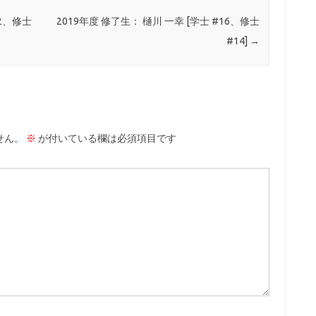
12、修士
2019年度 修了生： 樋川 一幸 [学士 #16、修士
#14]
→
せん。
※
が付いている欄は必須項目です