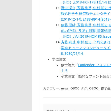
（HCI）,2018-HCI-178(12),1-8 (20
野中 滉介, 斉藤 絢基, 中村 
報処理学会 研究報告エンタテインメント
(2018-12-14), 2188-8914 (2018
伊藤 理紗, 斉藤 絢基, 中村 聡
前の記憶に及ぼす影響, 情報処
（HCI）, Vol.2019-HCI-185, Issue.
斉藤 絢基, 中村 聡史. 平均
学会 ヒューマンコンピュータインタラクショ
8, 2020/01/14.
学位論文
修士論文「
Fontender:
手法
」
卒業論文「動的なフォント融合
カテゴリー:
news
OBOG
タグ:
OBOG
,
修了生