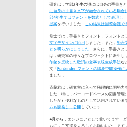
研究は，学部3年生の頃には自身の手書き
に自身の手書き文字が融合されている場合
部4年生ではフォントを数式として表現し
提案
を行いました．
この結果は国際会議で
修士では，手書きとフォント，フォントと
文字デザインに応用
しました．また，
融合
どを明らかにしました
．さらに，手書きと
は，研究室の様々なプロジェクトに派生し
印象を反映した歌詞の文字表現生成手法
な
文「
Fontender: フォントの印象空間
ました．
斉藤君は，研究室に入って飛躍的に開発力
した．特に，バーコードベースの図書管理
したが）便利なものとして活用されていま
ムも開発し，公開
しています．
4月から，エンジニアとして働いてます．
もに，ご支援をよろしくお願いいたします