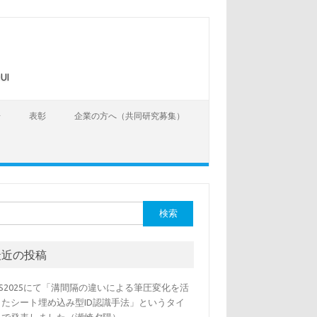
UI
告
表彰
企業の方へ（共同研究募集）
最近の投稿
SS2025にて「溝間隔の違いによる筆圧変化を活
したシート埋め込み型ID認識手法」というタイ