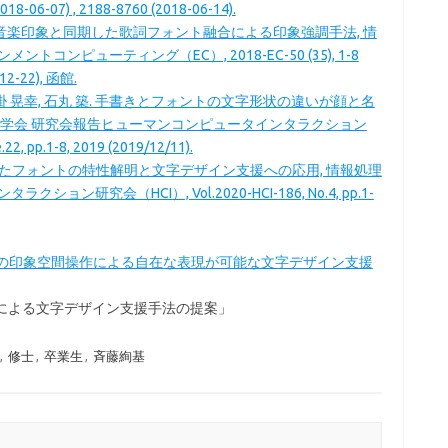
18-06-07) , 2188-8760 (2018-06-14).
聡史: 音楽印象と同期した歌詞フォント融合による印象強調手法, 情
コンピューティング（EC）, 2018-EC-50 (35), 1-8
-12-22), 函館.
史, 掛 晃幸, 石丸 築. 手書きとフォントの文字形状の違いが顔と名
理学会 研究会報告ヒューマンコンピュータインタラクション
22, pp.1-8, 2019 (2019/12/11).
化されたフォントの特性解明と文字デザイン支援への応用, 情報処理
ン研究会（HCI）, Vol.2020-HCI-186, No.4, pp.1-
 フォントの印象空間操作による自在な表現が可能な文字デザイン支援
による文字デザイン支援手法の提案」
,
修士
,
卒業生
,
斉藤絢基