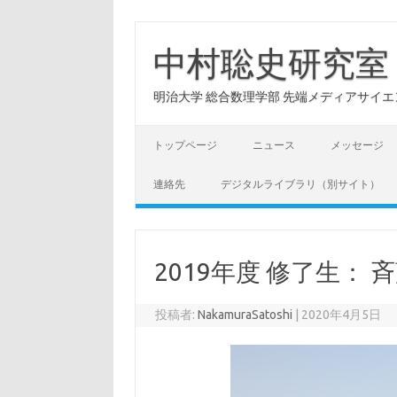
コ
ン
テ
中村聡史研究室
ン
ツ
へ
明治大学 総合数理学部 先端メディアサイエンス学科: Hu
ス
キ
ッ
プ
トップページ
ニュース
メッセージ
連絡先
デジタルライブラリ（別サイト）
2019年度 修了生： 斉藤
投稿者:
NakamuraSatoshi
|
2020年4月5日