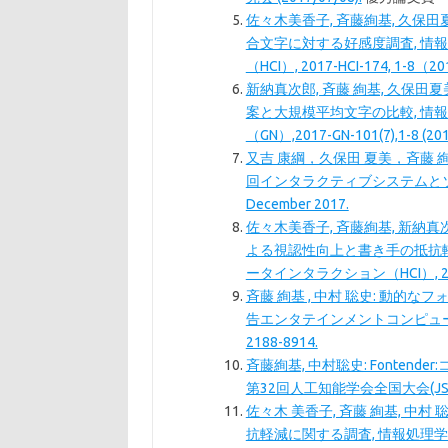
佐々木美香子, 斉藤絢基, 久保田
合文字に対する好感度調査, 情
（HCI）, 2017-HCI-174, 1-8（20
新納真次郎, 斉藤 絢基, 久保田
案と大規模平均文字の比較, 情
（GN）,2017-GN-101(7),1-8 (2017
又吉 康綱，久保田 夏美，斉藤 絢
回インタラクティブシステムとソ
December 2017.
佐々木美香子, 斉藤絢基, 新納真
よる視認性向上と書き手の抵抗軽
ータインタラクション（HCI）, 2018-H
斉藤 絢基 , 中村 聡史: 動的
告エンタテインメントコンピューティング（EC
2188-8914.
斉藤絢基, 中村聡史: Fonte
第32回人工知能学会全国大会(JSAI201
佐々木 美香子, 斉藤 絢基, 
抗軽減に関する調査, 情報処理