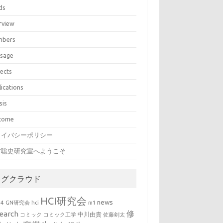
ds
rview
bers
sage
jects
lications
sis
come
ライバシーポリシー
村聡史研究室へようこそ
タグクラウド
HCI研究会
news
b4
GN研究会
hci
m1
修
earch
中川由貴
コミック
コミック工学
佐藤剣太