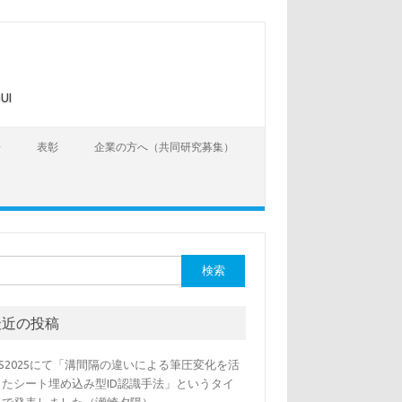
UI
告
表彰
企業の方へ（共同研究募集）
最近の投稿
SS2025にて「溝間隔の違いによる筆圧変化を活
したシート埋め込み型ID認識手法」というタイ