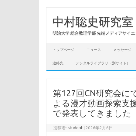
コ
ン
テ
中村聡史研究室
ン
ツ
へ
明治大学 総合数理学部 先端メディアサイエンス学科: Hu
ス
キ
ッ
プ
トップページ
ニュース
メッセージ
連絡先
デジタルライブラリ（別サイト）
第127回CN研究会
よる漫才動画探索支
で発表してきました
投稿者:
student
|
2026年2月6日