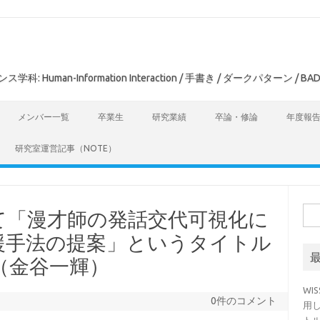
man-Information Interaction / 手書き / ダークパターン / BAD
メンバー一覧
卒業生
研究業績
卒論・修論
年度報
研究室運営記事（NOTE）
検
にて「漫才師の発話交代可視化に
索:
援手法の提案」というタイトル
（金谷一輝）
WI
0件のコメント
用