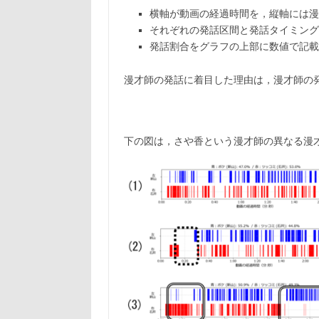
横軸が動画の経過時間を，縦軸には漫
それぞれの発話区間と発話タイミング
発話割合をグラフの上部に数値で記載
漫才師の発話に着目した理由は，漫才師の
下の図は，さや香という漫才師の異なる漫