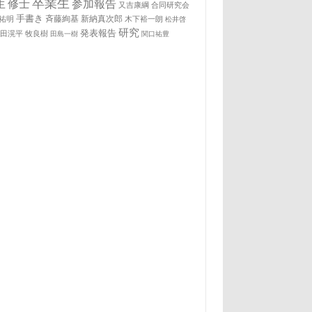
卒業生
生
修士
参加報告
又吉康綱
合同研究会
手書き
祐明
斉藤絢基
新納真次郎
木下裕一朗
松井啓
研究
発表報告
松田滉平
牧良樹
田島一樹
関口祐豊