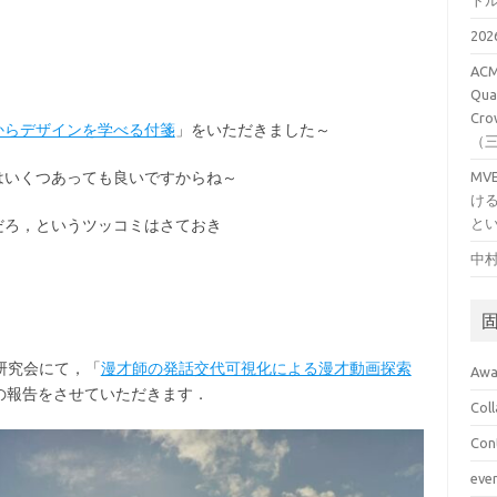
ト
20
ACM
Qual
Cro
Iからデザインを学べる付箋
」をいただきました～
（
箋はいくつあっても良いですからね～
M
け
と
いだろ，というツッコミはさておき
中村
N研究会にて，「
漫才師の発話交代可視化による漫才動画探索
Awa
の報告をさせていただきます．
Col
Con
eve