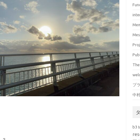
Fun
inte
Mem
Mes
Pro
Pub
The
wel
プ
中
b3
res
！？