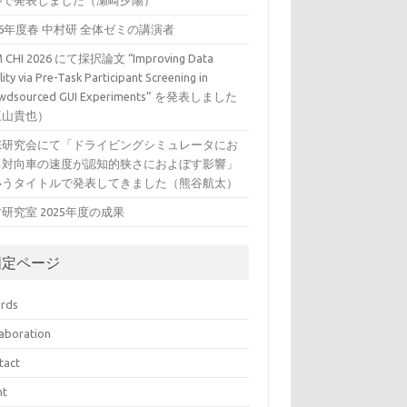
ルで発表しました（瀬崎夕陽）
26年度春 中村研 全体ゼミの講演者
 CHI 2026 にて採択論文 “Improving Data
ity via Pre-Task Participant Screening in
wdsourced GUI Experiments” を発表しました
三山貴也）
VE研究会にて「ドライビングシミュレータにお
る対向車の速度が認知的狭さにおよぼす影響」
いうタイトルで発表してきました（熊谷航太）
研究室 2025年度の成果
固定ページ
rds
laboration
tact
nt