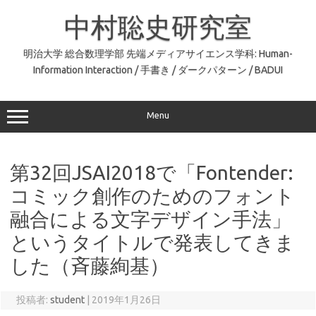
コ
ン
中村聡史研究室
テ
ン
ツ
へ
明治大学 総合数理学部 先端メディアサイエンス学科: Human-
ス
Information Interaction / 手書き / ダークパターン / BADUI
キ
ッ
プ
Menu
第32回JSAI2018で「Fontender:
コミック創作のためのフォント
融合による文字デザイン手法」
というタイトルで発表してきま
した（斉藤絢基）
投稿者:
student
|
2019年1月26日