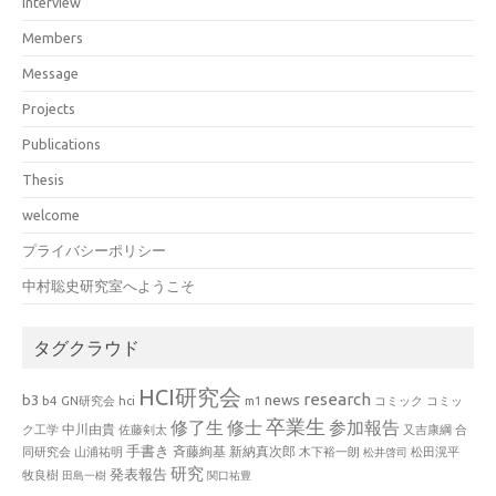
interview
Members
Message
Projects
Publications
Thesis
welcome
プライバシーポリシー
中村聡史研究室へようこそ
タグクラウド
HCI研究会
research
news
b3
b4
GN研究会
hci
m1
コミック
コミッ
卒業生
修了生
修士
参加報告
中川由貴
ク工学
佐藤剣太
又吉康綱
合
手書き
山浦祐明
斉藤絢基
新納真次郎
松田滉平
同研究会
木下裕一朗
松井啓司
研究
発表報告
牧良樹
田島一樹
関口祐豊