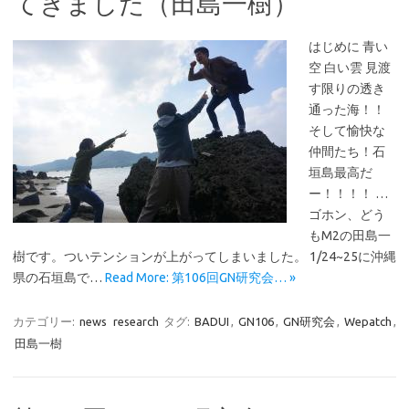
てきました（田島一樹）
はじめに 青い
空 白い雲 見渡
す限りの透き
通った海！！
そして愉快な
仲間たち！石
垣島最高だ
ー！！！！ …
ゴホン、どう
もM2の田島一
樹です。ついテンションが上がってしまいました。 1/24~25に沖縄
県の石垣島で…
Read More: 第106回GN研究会… »
カテゴリー:
news
research
タグ:
BADUI
,
GN106
,
GN研究会
,
Wepatch
,
田島一樹