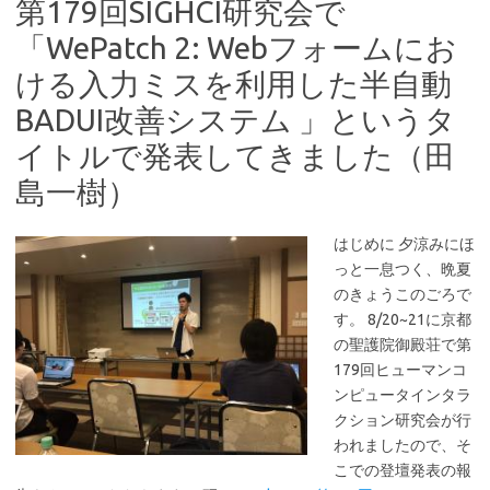
第179回SIGHCI研究会で
「WePatch 2: Webフォームにお
ける入力ミスを利用した半自動
BADUI改善システム 」というタ
イトルで発表してきました（田
島一樹）
はじめに 夕涼みにほ
っと一息つく、晩夏
のきょうこのごろで
す。 8/20~21に京都
の聖護院御殿荘で第
179回ヒューマンコ
ンピュータインタラ
クション研究会が行
われましたので、そ
こでの登壇発表の報