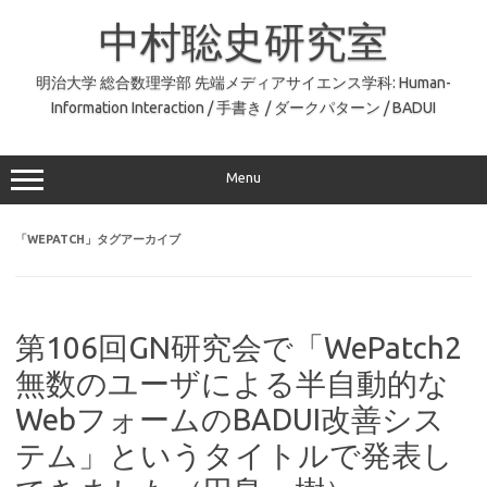
コ
ン
中村聡史研究室
テ
ン
ツ
へ
明治大学 総合数理学部 先端メディアサイエンス学科: Human-
ス
Information Interaction / 手書き / ダークパターン / BADUI
キ
ッ
プ
Menu
「
WEPATCH
」タグアーカイブ
第106回GN研究会で「WePatch2
無数のユーザによる半自動的な
WebフォームのBADUI改善シス
テム」というタイトルで発表し