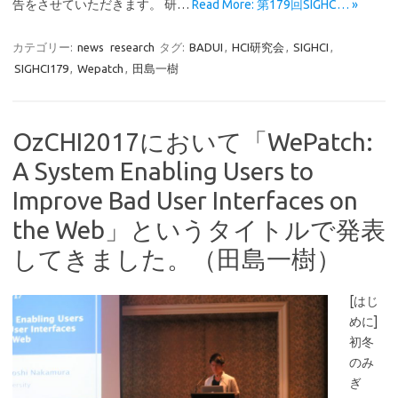
告をさせていただきます。 研…
Read More: 第179回SIGHC… »
カテゴリー:
news
research
タグ:
BADUI
,
HCI研究会
,
SIGHCI
,
SIGHCI179
,
Wepatch
,
田島一樹
OzCHI2017において「WePatch:
A System Enabling Users to
Improve Bad User Interfaces on
the Web」というタイトルで発表
してきました。（田島一樹）
[はじ
めに]
初冬
のみ
ぎ