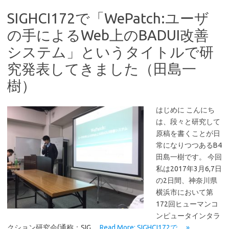
SIGHCI172で「WePatch:ユーザ
の手によるWeb上のBADUI改善
システム」というタイトルで研
究発表してきました（田島一
樹）
はじめに こんにち
は、段々と研究して
原稿を書くことが日
常になりつつあるB4
田島一樹です。 今回
私は2017年3月6,7日
の2日間、神奈川県
横浜市において第
172回ヒューマンコ
ンピュータインタラ
クション研究会(通称：SIG…
Read More: SIGHCI172で… »