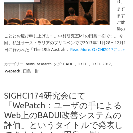
り、
ます
ます
ご健
勝の
こととお慶び申し上げます。中村研究室M1の田島一樹です。 今
回、私はオーストラリアのブリスベンでで2017年11月28〜12月1
日に行われた「The 29th Australi…
Read More: OzCHI2017に… »
カテゴリー:
news
research
タグ:
BADUI
,
OzCHI
,
OzCHI2017
,
Wepatch
,
田島一樹
SIGHCI174研究会にて
「WePatch：ユーザの手による
Web上のBADUI改善システムの
評価」というタイトルで発表し