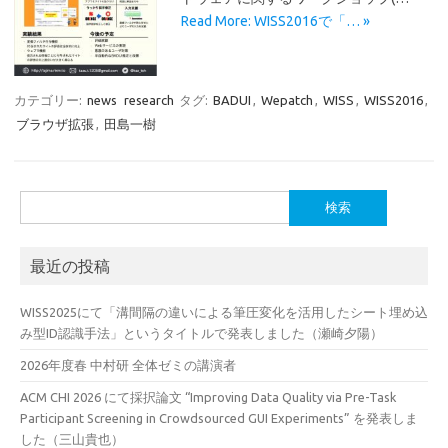
Read More: WISS2016で「… »
カテゴリー:
news
research
タグ:
BADUI
,
Wepatch
,
WISS
,
WISS2016
,
ブラウザ拡張
,
田島一樹
検
索:
最近の投稿
WISS2025にて「溝間隔の違いによる筆圧変化を活用したシート埋め込
み型ID認識手法」というタイトルで発表しました（瀬崎夕陽）
2026年度春 中村研 全体ゼミの講演者
ACM CHI 2026 にて採択論文 “Improving Data Quality via Pre-Task
Participant Screening in Crowdsourced GUI Experiments” を発表しま
した（三山貴也）