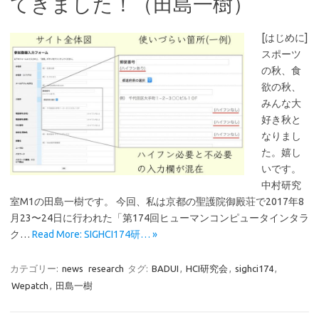
てきました！（田島一樹）
[はじめに]
スポーツ
の秋、食
欲の秋、
みんな大
好き秋と
なりまし
た。嬉し
いです。
中村研究
室M1の田島一樹です。 今回、私は京都の聖護院御殿荘で2017年8
月23〜24日に行われた「第174回ヒューマンコンピュータインタラ
ク…
Read More: SIGHCI174研… »
カテゴリー:
news
research
タグ:
BADUI
,
HCI研究会
,
sighci174
,
Wepatch
,
田島一樹