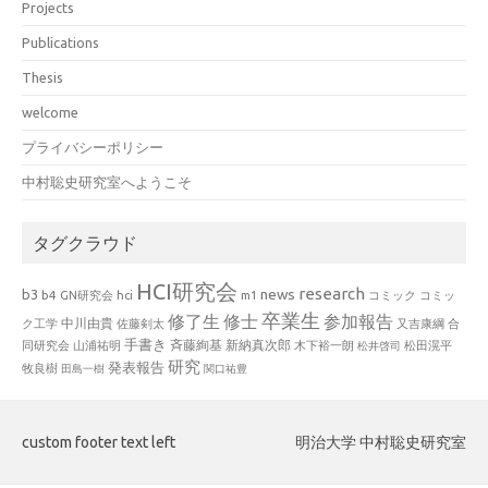
Projects
Publications
Thesis
welcome
プライバシーポリシー
中村聡史研究室へようこそ
タグクラウド
HCI研究会
research
news
b3
b4
GN研究会
hci
m1
コミック
コミッ
卒業生
修了生
修士
参加報告
中川由貴
ク工学
佐藤剣太
又吉康綱
合
手書き
山浦祐明
斉藤絢基
新納真次郎
松田滉平
同研究会
木下裕一朗
松井啓司
研究
発表報告
牧良樹
田島一樹
関口祐豊
custom footer text left
明治大学 中村聡史研究室