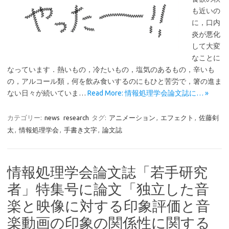
も近いの
に，口内
炎が悪化
して大変
なことに
なっています．熱いもの，冷たいもの，塩気のあるもの，辛いも
の，アルコール類，何を飲み食いするのにもひと苦労で，箸の進ま
ない日々が続いていま…
Read More: 情報処理学会論文誌に… »
カテゴリー:
news
research
タグ:
アニメーション
,
エフェクト
,
佐藤剣
太
,
情報処理学会
,
手書き文字
,
論文誌
情報処理学会論文誌「若手研究
者」特集号に論文「独立した音
楽と映像に対する印象評価と音
楽動画の印象の関係性に関する