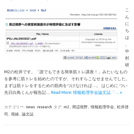
こ
ん
に
ち
は
、
中
村
研
M2の松井です。「誰でもできる簡単筋トレ講座！」みたいなもの
を参考に筋トレを始めたのですが、それすらこなせませんでした。
まずは筋トレをするための筋肉をつけなければ…。 はじめに つい
先日白鳥くんが報告記…
Read More: 情報処理学会論文誌「… »
カテゴリー:
news
research
タグ:
m2
,
周辺視野
,
情報処理学会
,
松井啓
司
,
視線
,
論文誌