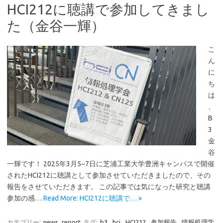
HCI212に聴講で参加してきまし
た（金谷一輝）
こ
ん
に
ち
は
、
B
3
金
谷
一輝です！ 2025年3月5~7日に芝浦工業大学豊洲キャンパスで開催
されたHCI212に聴講として参加させていただきましたので、その
報告をさせていただきます。 この記事では気になった研究と聴講
参加の感…
Read More: HCI212に聴講で… »
カテゴリー:
news
report
タグ:
b3
,
hci
,
HCI212
,
参加報告
,
情報処理学