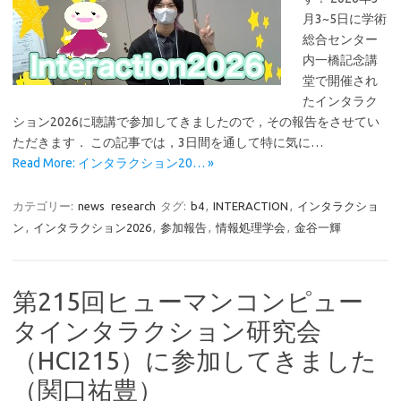
月3~5日に学術
総合センター
内一橋記念講
堂で開催され
たインタラク
ション2026に聴講で参加してきましたので，その報告をさせてい
ただきます． この記事では，3日間を通して特に気に…
Read More: インタラクション20… »
カテゴリー:
news
research
タグ:
b4
,
INTERACTION
,
インタラクショ
ン
,
インタラクション2026
,
参加報告
,
情報処理学会
,
金谷一輝
第215回ヒューマンコンピュー
タインタラクション研究会
（HCI215）に参加してきました
（関口祐豊）