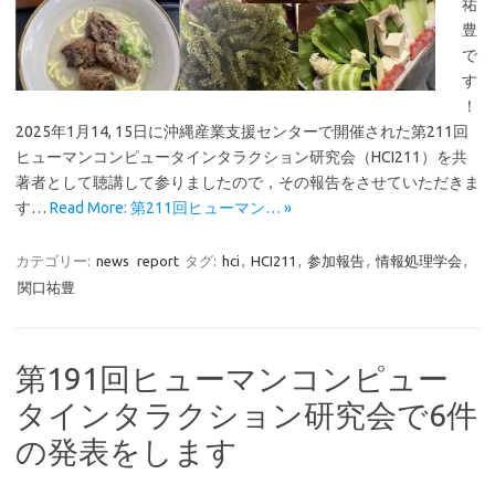
祐
豊
で
す
！
2025年1月14, 15日に沖縄産業支援センターで開催された第211回
ヒューマンコンピュータインタラクション研究会（HCI211）を共
著者として聴講して参りましたので，その報告をさせていただきま
す…
Read More: 第211回ヒューマン… »
カテゴリー:
news
report
タグ:
hci
,
HCI211
,
参加報告
,
情報処理学会
,
関口祐豊
第191回ヒューマンコンピュー
タインタラクション研究会で6件
の発表をします