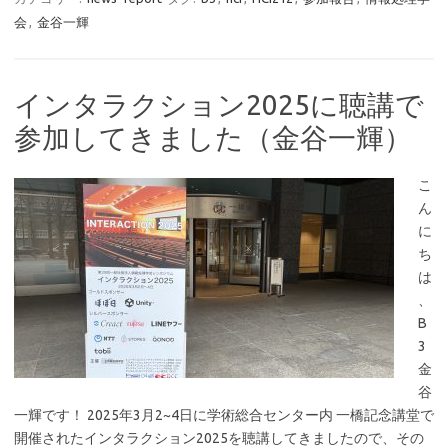
会
,
金谷一輝
インタラクション2025に聴講で
参加してきました（金谷一輝）
こ
ん
に
ち
は
、
B
3
金
谷
一輝です！ 2025年3月2~4日に学術総合センター内 一橋記念講堂で
開催されたインタラクション2025を聴講してきましたので、その