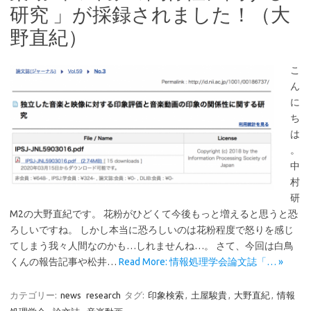
研究 」が採録されました！（大
野直紀）
こ
ん
に
ち
は
。
中
村
研
M2の大野直紀です。 花粉がひどくて今後もっと増えると思うと恐
ろしいですね。 しかし本当に恐ろしいのは花粉程度で怒りを感じ
てしまう我々人間なのかも…しれませんね…。 さて、今回は白鳥
くんの報告記事や松井…
Read More: 情報処理学会論文誌「… »
カテゴリー:
news
research
タグ:
印象検索
,
土屋駿貴
,
大野直紀
,
情報