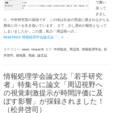
で舞い
戻って
きまし
た，中村研究室の福地です．この頃は社会の荒波に揉まれながらも
懸命に日々を生き抜いています． さて，少し遅めの報告となって
しまいましたが，この度，私の「周辺視への…
Read More: 情報処理学会論文誌「… »
カテゴリー:
news
research
タグ:
中村聡史
,
周辺視
,
情報処理学会
,
松
井啓司
,
福地翼
,
視線
,
論文誌
情報処理学会論文誌「若手研究
者」特集号に論文「周辺視野へ
の視覚刺激提示が時間評価に及
ぼす影響」が採録されました！
（松井啓司）