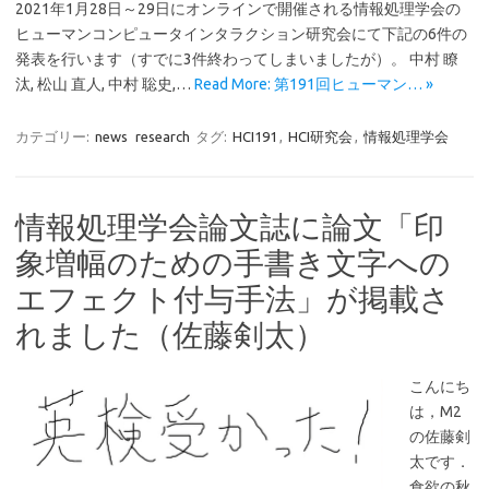
2021年1月28日～29日にオンラインで開催される情報処理学会の
ヒューマンコンピュータインタラクション研究会にて下記の6件の
発表を行います（すでに3件終わってしまいましたが）。 中村 瞭
汰, 松山 直人, 中村 聡史,…
Read More: 第191回ヒューマン… »
カテゴリー:
news
research
タグ:
HCI191
,
HCI研究会
,
情報処理学会
情報処理学会論文誌に論文「印
象増幅のための手書き文字への
エフェクト付与手法」が掲載さ
れました（佐藤剣太）
こんにち
は，M2
の佐藤剣
太です．
食欲の秋