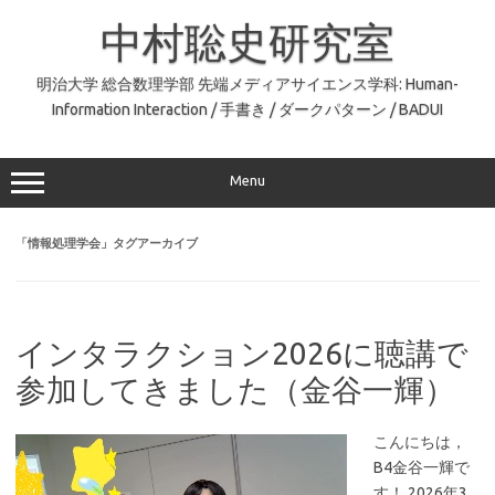
コ
ン
中村聡史研究室
テ
ン
ツ
へ
明治大学 総合数理学部 先端メディアサイエンス学科: Human-
ス
Information Interaction / 手書き / ダークパターン / BADUI
キ
ッ
プ
Menu
「
情報処理学会
」タグアーカイブ
インタラクション2026に聴講で
参加してきました（金谷一輝）
こんにちは，
B4金谷一輝で
す！ 2026年3