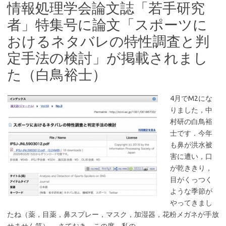
情報処理学会論文誌「若手研究
者」特集号に論文「スポーツに
おけるネタバレの特性調査と判
定手法の検討」が掲載されまし
た（白鳥裕士）
4月でM2にな
りました，中
村研の白鳥裕
士です．今年
も鼻が洪水被
害に遭い，口
が乾ききり，
目がくっつく
ような季節が
やってきまし
たね（薬，目薬，鼻スプレー，マスク，加湿器，花粉メガネが手放