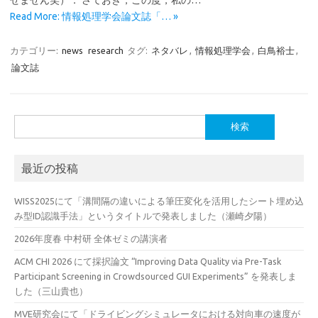
せません笑）． さておき，この度，私の…
Read More: 情報処理学会論文誌「… »
カテゴリー:
news
research
タグ:
ネタバレ
,
情報処理学会
,
白鳥裕士
,
論文誌
検
索:
最近の投稿
WISS2025にて「溝間隔の違いによる筆圧変化を活用したシート埋め込
み型ID認識手法」というタイトルで発表しました（瀬崎夕陽）
2026年度春 中村研 全体ゼミの講演者
ACM CHI 2026 にて採択論文 “Improving Data Quality via Pre-Task
Participant Screening in Crowdsourced GUI Experiments” を発表しま
した（三山貴也）
MVE研究会にて「ドライビングシミュレータにおける対向車の速度が