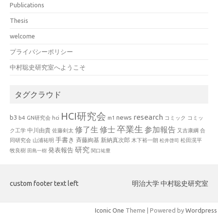
Publications
Thesis
welcome
プライバシーポリシー
中村聡史研究室へようこそ
タグクラウド
HCI研究会
research
news
b3
b4
GN研究会
hci
m1
コミック
コミッ
卒業生
修了生
修士
参加報告
中川由貴
ク工学
佐藤剣太
又吉康綱
合
手書き
山浦祐明
斉藤絢基
新納真次郎
松田滉平
同研究会
木下裕一朗
松井啓司
研究
発表報告
牧良樹
田島一樹
関口祐豊
custom footer text left
明治大学 中村聡史研究室
Iconic One
Theme | Powered by
Wordpress