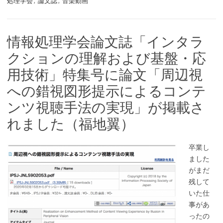
処理学会
,
論文誌
,
音楽動画
情報処理学会論文誌「インタラ
クションの理解および基盤・応
用技術」特集号に論文「周辺視
への錯視図形提示によるコンテ
ンツ視聴手法の実現」が掲載さ
れました（福地翼）
卒業し
ました
がまだ
残して
いた仕
事があ
ったの