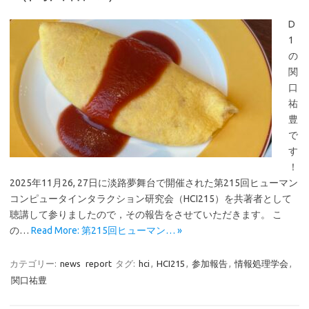
D
1
の
関
口
祐
豊
で
す
！
2025年11月26, 27日に淡路夢舞台で開催された第215回ヒューマン
コンピュータインタラクション研究会（HCI215）を共著者として
聴講して参りましたので，その報告をさせていただきます。 こ
の…
Read More: 第215回ヒューマン… »
カテゴリー:
news
report
タグ:
hci
,
HCI215
,
参加報告
,
情報処理学会
,
関口祐豊