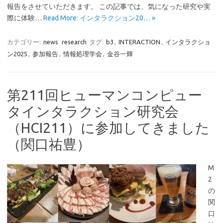
報告をさせていただきます。 この記事では、気になった研究や実
際に体験…
Read More: インタラクション20… »
カテゴリー:
news
research
タグ:
b3
,
INTERACTION
,
インタラクショ
ン2025
,
参加報告
,
情報処理学会
,
金谷一輝
第211回ヒューマンコンピュー
タインタラクション研究会
（HCI211）に参加してきました
（関口祐豊）
M
2
の
関
口