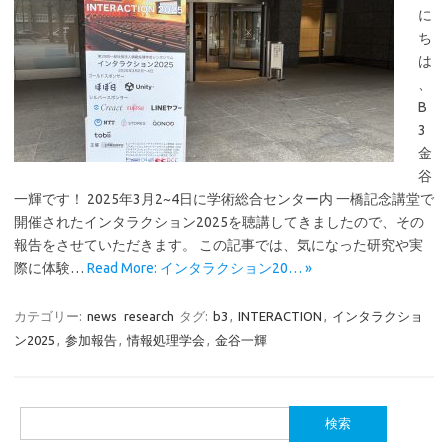
に
ち
は
、
B
3
金
谷
一輝です！ 2025年3月2~4日に学術総合センター内 一橋記念講堂で
開催されたインタラクション2025を聴講してきましたので、その
報告をさせていただきます。 この記事では、気になった研究や実
際に体験…
Read More: インタラクション20… »
カテゴリー:
news
research
タグ:
b3
,
INTERACTION
,
インタラクショ
ン2025
,
参加報告
,
情報処理学会
,
金谷一輝
検
索: