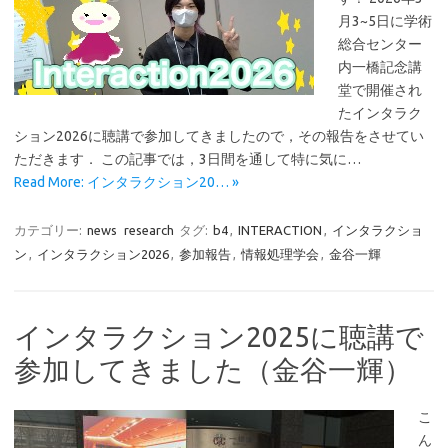
月3~5日に学術
総合センター
内一橋記念講
堂で開催され
たインタラク
ション2026に聴講で参加してきましたので，その報告をさせてい
ただきます． この記事では，3日間を通して特に気に…
Read More: インタラクション20… »
カテゴリー:
news
research
タグ:
b4
,
INTERACTION
,
インタラクショ
ン
,
インタラクション2026
,
参加報告
,
情報処理学会
,
金谷一輝
インタラクション2025に聴講で
参加してきました（金谷一輝）
こ
ん