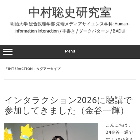
コ
ン
中村聡史研究室
テ
ン
ツ
へ
明治大学 総合数理学部 先端メディアサイエンス学科: Human-
ス
Information Interaction / 手書き / ダークパターン / BADUI
キ
ッ
プ
Menu
「
INTERACTION
」タグアーカイブ
インタラクション2026に聴講で
参加してきました（金谷一輝）
こんにちは，
B4金谷一輝で
す！ 2026年3