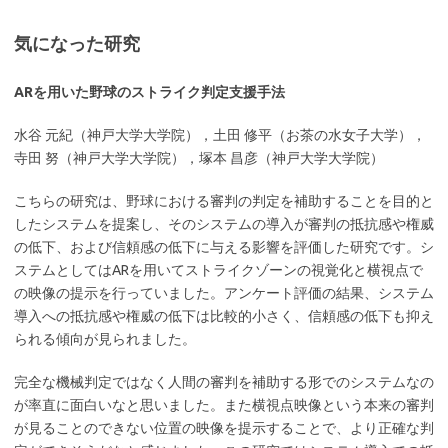
気になった研究
ARを用いた野球のストライク判定支援手法
水谷 元紀（神戸大学大学院），土田 修平（お茶の水女子大学），
寺田 努（神戸大学大学院），塚本 昌彦（神戸大学大学院）
こちらの研究は、野球における審判の判定を補助することを目的と
したシステムを提案し、そのシステムの導入が審判の抵抗感や権威
の低下、および信頼感の低下に与える影響を評価した研究です。シ
ステムとしてはARを用いてストライクゾーンの視覚化と横視点で
の映像の提示を行っていました。アンケート評価の結果、システム
導入への抵抗感や権威の低下は比較的小さく、信頼感の低下も抑え
られる傾向が見られました。
完全な機械判定ではなく人間の審判を補助する形でのシステムなの
が率直に面白いなと思いました。また横視点映像という本来の審判
が見ることのできない位置の映像を提示することで、より正確な判