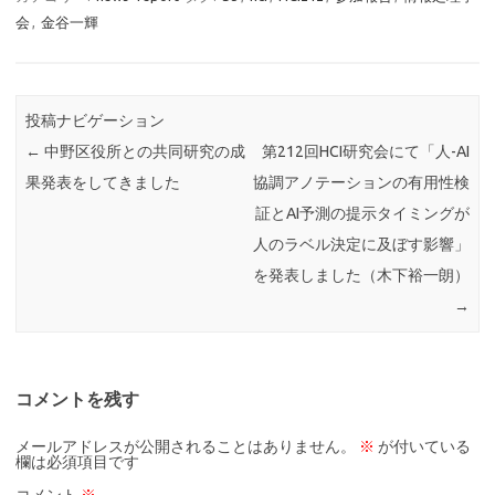
会
,
金谷一輝
投稿ナビゲーション
←
中野区役所との共同研究の成
第212回HCI研究会にて「人-AI
果発表をしてきました
協調アノテーションの有用性検
証とAI予測の提示タイミングが
人のラベル決定に及ぼす影響」
を発表しました（木下裕一朗）
→
コメントを残す
メールアドレスが公開されることはありません。
※
が付いている
欄は必須項目です
コメント
※