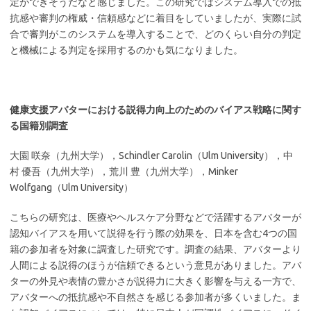
定ができそうだなと感じました。この研究ではシステム導入での抵
抗感や審判の権威・信頼感などに着目をしていましたが、実際に試
合で審判がこのシステムを導入することで、どのくらい自分の判定
と機械による判定を採用するのかも気になりました。
健康支援アバターにおける説得力向上のためのバイアス戦略に関す
る国籍別調査
大園 咲奈（九州大学），Schindler Carolin（Ulm University），中
村 優吾（九州大学），荒川 豊（九州大学），Minker
Wolfgang（Ulm University）
こちらの研究は、医療やヘルスケア分野などで活躍するアバターが
認知バイアスを用いて説得を行う際の効果を、日本を含む4つの国
籍の参加者を対象に調査した研究です。調査の結果、アバターより
人間による説得のほうが信頼できるという意見がありました。アバ
ターの外見や表情の豊かさが説得力に大きく影響を与える一方で、
アバターへの抵抗感や不自然さを感じる参加者が多くいました。ま