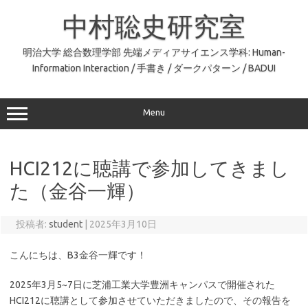
コ
ン
中村聡史研究室
テ
ン
ツ
へ
明治大学 総合数理学部 先端メディアサイエンス学科: Human-
ス
Information Interaction / 手書き / ダークパターン / BADUI
キ
ッ
プ
Menu
HCI212に聴講で参加してきまし
た（金谷一輝）
投稿者:
student
|
2025年3月10日
こんにちは、B3金谷一輝です！
2025年3月5~7日に芝浦工業大学豊洲キャンパスで開催された
HCI212に聴講として参加させていただきましたので、その報告を