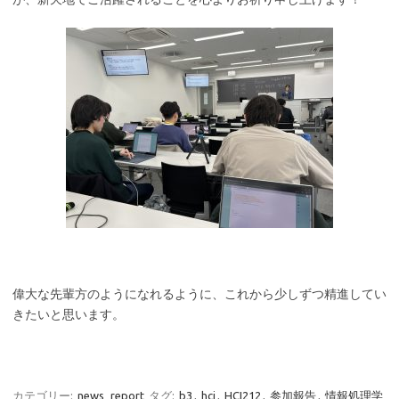
偉大な先輩方のようになれるように、これから少しずつ精進してい
きたいと思います。
カテゴリー:
news
report
タグ:
b3
,
hci
,
HCI212
,
参加報告
,
情報処理学