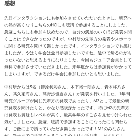
感想
先日インタラクションにも参加をさせていただいたときに、研究へ
の熱が高くなりこちらのHCIにも聴講で参加することにしました。
急遽こちらにも参加を決めたので、自分の満足のいくほど発表を聞
くことはできなかったのですが、中村研の先輩方の発表やスポーツ
に関する研究を聞けて楽しかったです。インタラクションでも感じ
ましたが、やはり学会は全日参加したいですね。途中で帰るのがも
ったいないと思えるようになりました。今回もジュニア会員として
無料で参加させていただきました。来年度からは参加費がかかって
しまいますが、できるだけ学会に参加したいとも思いました。
中村研からは5名（徳原眞彩さん、木下裕一朗さん、青木柊八さ
ん、髙久拓海さん、髙野沙也香さん）が発表を行いました。1年間
研究グループが同じ先輩方の発表であったり、M2として最後の研
究発表を聞けたりと、かなり感慨深かったです。特にM2の先輩方
は発表も質疑もレベルが高く、最高学年のすごさを見せつけられた
気がしましたね。急遽、聴講で参加することになったにも関わら
ず、ご飯にまで誘っていただき楽しかったです！M2のみなさん
が、新天地でご活躍されることを心よりお祈り申し上げます！