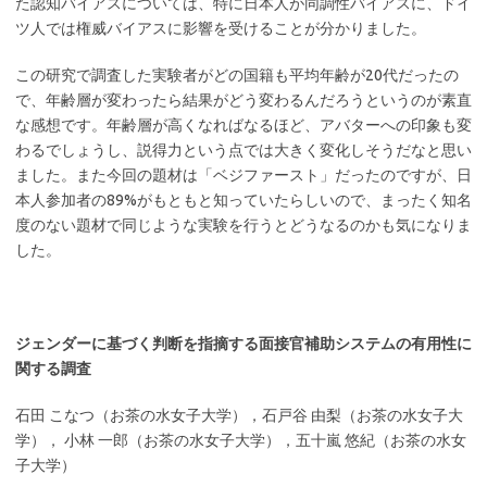
た認知バイアスについては、特に日本人が同調性バイアスに、ドイ
ツ人では権威バイアスに影響を受けることが分かりました。
この研究で調査した実験者がどの国籍も平均年齢が20代だったの
で、年齢層が変わったら結果がどう変わるんだろうというのが素直
な感想です。年齢層が高くなればなるほど、アバターへの印象も変
わるでしょうし、説得力という点では大きく変化しそうだなと思い
ました。また今回の題材は「ベジファースト」だったのですが、日
本人参加者の89%がもともと知っていたらしいので、まったく知名
度のない題材で同じような実験を行うとどうなるのかも気になりま
した。
ジェンダーに基づく判断を指摘する面接官補助システムの有用性に
関する調査
石田 こなつ（お茶の水女子大学），石戸谷 由梨（お茶の水女子大
学）， 小林 一郎（お茶の水女子大学），五十嵐 悠紀（お茶の水女
子大学）