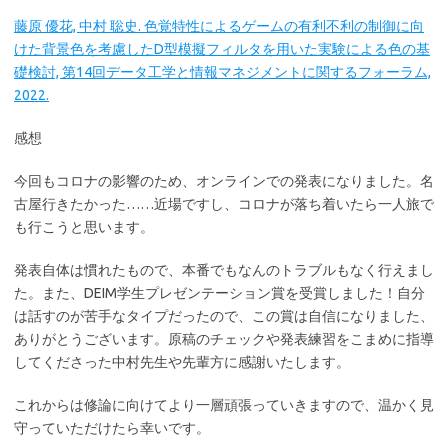
藤原 優花, 中村 聡史. 色覚特性によるゲームの有利不利の制御に向
けた背景色を考慮したD型模擬フィルタを用いた実験による色の基
礎検討, 第14回データ工学と情報マネジメントに関するフォーラム,
2022.
感想
今回もコロナの影響のため、オンラインでの発表になりました。名
古屋行きたかった……近場ですし、コロナが落ち着いたら一人旅で
も行こうと思います。
発表自体は慣れたもので、本番でもなんのトラブルもなく行えまし
た。また、DEIM学生プレゼンテーション賞を受賞しました！自分
は話すのが苦手なタイプだったので、この賞は自信になりました、
ありがとうございます。原稿のチェックや発表練習をこまめに指導
してくださった中村先生や先輩方に感謝いたします。
これからは修論に向けてより一層頑張っていきますので、温かく見
守っていただけたら幸いです。