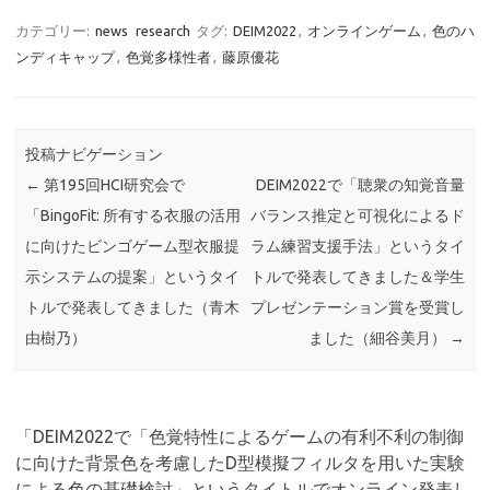
カテゴリー:
news
research
タグ:
DEIM2022
,
オンラインゲーム
,
色のハ
ンディキャップ
,
色覚多様性者
,
藤原優花
投稿ナビゲーション
←
第195回HCI研究会で
DEIM2022で「聴衆の知覚音量
「BingoFit: 所有する衣服の活用
バランス推定と可視化によるド
に向けたビンゴゲーム型衣服提
ラム練習支援手法」というタイ
示システムの提案」というタイ
トルで発表してきました＆学生
トルで発表してきました（青木
プレゼンテーション賞を受賞し
由樹乃）
ました（細谷美月）
→
「
DEIM2022で「色覚特性によるゲームの有利不利の制御
に向けた背景色を考慮したD型模擬フィルタを用いた実験
による色の基礎検討」というタイトルでオンライン発表し