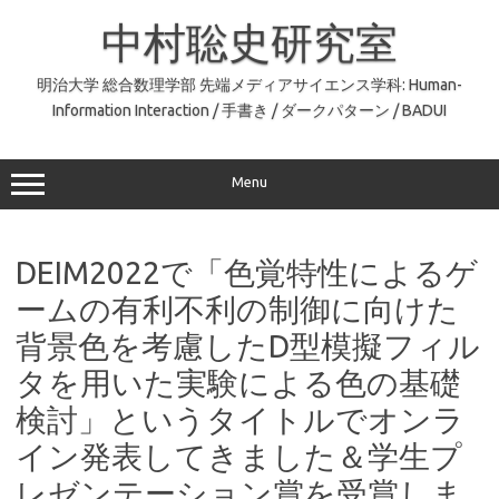
コ
ン
中村聡史研究室
テ
ン
ツ
へ
明治大学 総合数理学部 先端メディアサイエンス学科: Human-
ス
Information Interaction / 手書き / ダークパターン / BADUI
キ
ッ
プ
Menu
DEIM2022で「色覚特性によるゲ
ームの有利不利の制御に向けた
背景色を考慮したD型模擬フィル
タを用いた実験による色の基礎
検討」というタイトルでオンラ
イン発表してきました＆学生プ
レゼンテーション賞を受賞しま