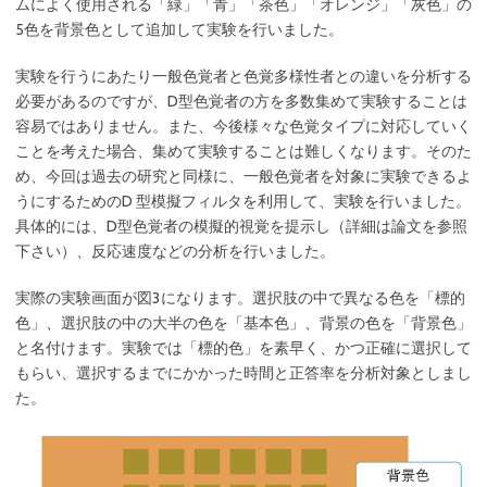
ムによく使用される「緑」「青」「茶色」「オレンジ」「灰色」の
5色を背景色として追加して実験を行いました。
実験を行うにあたり一般色覚者と色覚多様性者との違いを分析する
必要があるのですが、D型色覚者の方を多数集めて実験することは
容易ではありません。また、今後様々な色覚タイプに対応していく
ことを考えた場合、集めて実験することは難しくなります。そのた
め、今回は過去の研究と同様に、一般色覚者を対象に実験できるよ
うにするためのD 型模擬フィルタを利用して、実験を行いました。
具体的には、D型色覚者の模擬的視覚を提示し（詳細は論文を参照
下さい）、反応速度などの分析を行いました。
実際の実験画面が図3になります。選択肢の中で異なる色を「標的
色」、選択肢の中の大半の色を「基本色」、背景の色を「背景色」
と名付けます。実験では「標的色」を素早く、かつ正確に選択して
もらい、選択するまでにかかった時間と正答率を分析対象としまし
た。