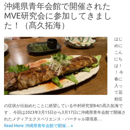
沖縄県青年会館で開催された
MVE研究会に参加してきまし
た！（髙久拓海）
はじ
めに
こん
にち
は！
！ 今
春に
入っ
て花
粉症
の症状が出始めたことに絶望している中村研究室B4の髙久拓海で
す． 今回は2023年3月15日から3月17日に沖縄県青年会館で開催さ
れたメディアエクスペリエンス・バーチャル環境基…
Read More: 沖縄県青年会館で開催… »