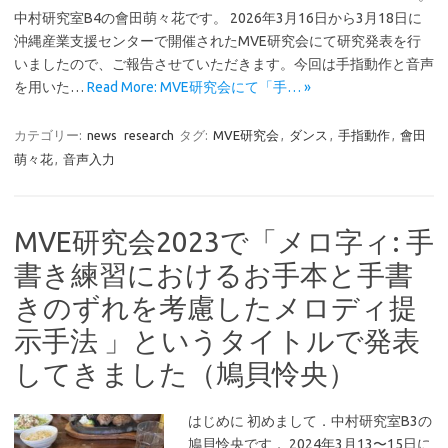
中村研究室B4の會田萌々花です。 2026年3月16日から3月18日に
沖縄産業支援センターで開催されたMVE研究会にて研究発表を行
いましたので、ご報告させていただきます。今回は手指動作と音声
を用いた…
Read More: MVE研究会にて「手… »
カテゴリー:
news
research
タグ:
MVE研究会
,
ダンス
,
手指動作
,
會田
萌々花
,
音声入力
MVE研究会2023で「メロ字ィ: 手
書き練習におけるお手本と手書
きのずれを考慮したメロディ提
示手法 」というタイトルで発表
してきました（鳩貝怜央）
はじめに 初めまして．中村研究室B3の
鳩貝怜央です． 2024年3月13〜15日に