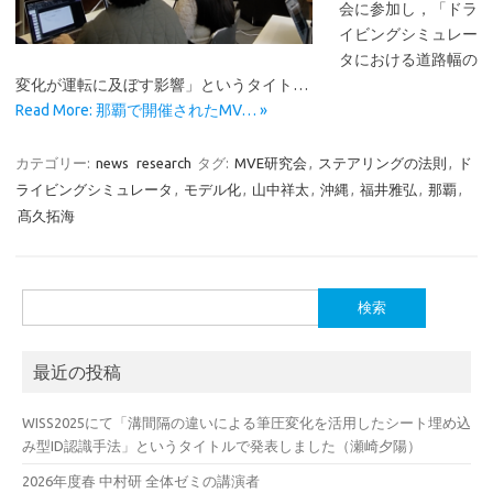
会に参加し，「ドラ
イビングシミュレー
タにおける道路幅の
変化が運転に及ぼす影響」というタイト…
Read More: 那覇で開催されたMV… »
カテゴリー:
news
research
タグ:
MVE研究会
,
ステアリングの法則
,
ド
ライビングシミュレータ
,
モデル化
,
山中祥太
,
沖縄
,
福井雅弘
,
那覇
,
髙久拓海
検
索:
最近の投稿
WISS2025にて「溝間隔の違いによる筆圧変化を活用したシート埋め込
み型ID認識手法」というタイトルで発表しました（瀬崎夕陽）
2026年度春 中村研 全体ゼミの講演者