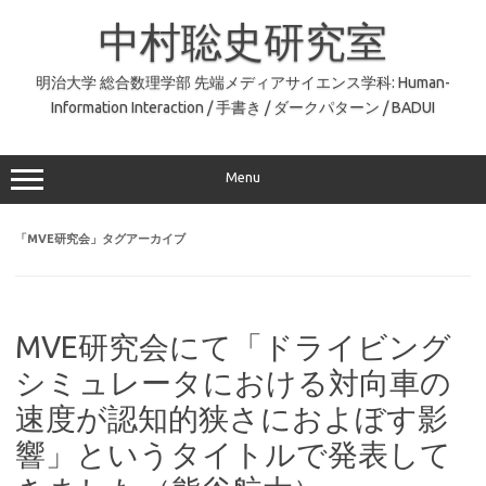
コ
ン
中村聡史研究室
テ
ン
ツ
へ
明治大学 総合数理学部 先端メディアサイエンス学科: Human-
ス
Information Interaction / 手書き / ダークパターン / BADUI
キ
ッ
プ
Menu
「
MVE研究会
」タグアーカイブ
MVE研究会にて「ドライビング
シミュレータにおける対向車の
速度が認知的狭さにおよぼす影
響」というタイトルで発表して