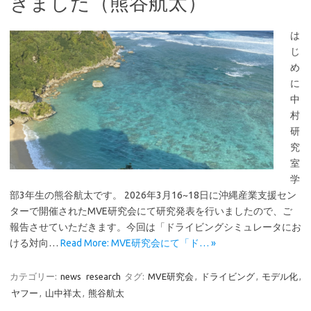
きました（熊谷航太）
は
じ
め
に
中
村
研
究
室
学
部3年生の熊谷航太です。 2026年3月16~18日に沖縄産業支援セン
ターで開催されたMVE研究会にて研究発表を行いましたので、ご
報告させていただきます。今回は「ドライビングシミュレータにお
ける対向…
Read More: MVE研究会にて「ド… »
カテゴリー:
news
research
タグ:
MVE研究会
,
ドライビング
,
モデル化
,
ヤフー
,
山中祥太
,
熊谷航太