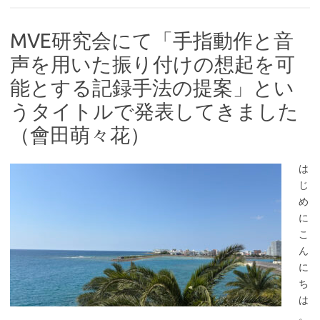
MVE研究会にて「手指動作と音
声を用いた振り付けの想起を可
能とする記録手法の提案」とい
うタイトルで発表してきました
（會田萌々花）
は
じ
め
に
こ
ん
に
ち
は
。