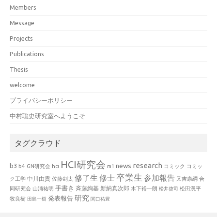
Members
Message
Projects
Publications
Thesis
welcome
プライバシーポリシー
中村聡史研究室へようこそ
タグクラウド
HCI研究会
research
news
b3
b4
GN研究会
hci
m1
コミック
コミッ
卒業生
修了生
修士
参加報告
中川由貴
ク工学
佐藤剣太
又吉康綱
合
手書き
山浦祐明
斉藤絢基
新納真次郎
松田滉平
同研究会
木下裕一朗
松井啓司
研究
発表報告
牧良樹
田島一樹
関口祐豊