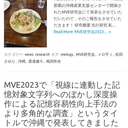
那覇の沖縄産業支援センターで開催さ
れたMVE研究会にて発表をさせていた
だいたので，そのご報告をさせていた
だきます！ 研究概要 先行研究 私…
Read More: MVE研究会2023… »
カテゴリー:
news
research
タグ:
melogy
,
MVE研究会
,
メロ字ィ
,
松田
さゆり
,
沖縄
,
渡邉健斗
,
鳩貝怜央
MVE2023で「視線に連動した記
憶対象文字列へのぼかし深度操
作による記憶容易性向上手法の
より多角的な調査」というタイ
トルで沖縄で発表してきました