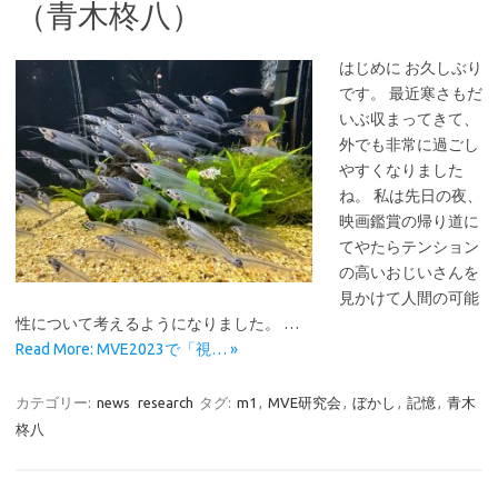
（青木柊八）
はじめに お久しぶり
です。 最近寒さもだ
いぶ収まってきて、
外でも非常に過ごし
やすくなりました
ね。 私は先日の夜、
映画鑑賞の帰り道に
てやたらテンション
の高いおじいさんを
見かけて人間の可能
性について考えるようになりました。 …
Read More: MVE2023で「視… »
カテゴリー:
news
research
タグ:
m1
,
MVE研究会
,
ぼかし
,
記憶
,
青木
柊八