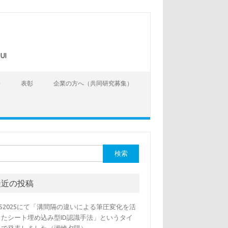
UI
告
表彰
企業の方へ（共同研究募集）
最近の投稿
SS2025にて「溝間隔の違いによる筆圧変化を活
したシート埋め込み型ID認識手法」というタイ