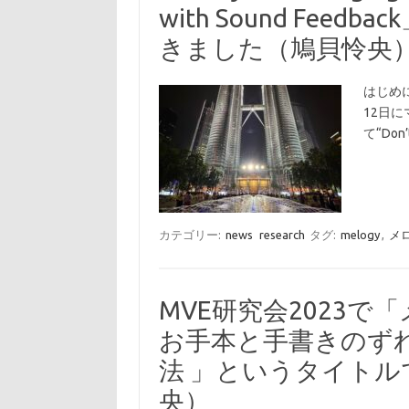
with Sound Fe
きました（鳩貝怜央
はじめに
12日に
て“Don’t
カテゴリー:
news
research
タグ:
melogy
,
メ
MVE研究会2023で
お手本と手書きのず
法 」というタイト
央）