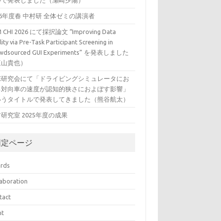
ルで発表しました（瀬崎夕陽）
26年度春 中村研 全体ゼミの講演者
 CHI 2026 にて採択論文 “Improving Data
ity via Pre-Task Participant Screening in
wdsourced GUI Experiments” を発表しました
三山貴也）
VE研究会にて「ドライビングシミュレータにお
る対向車の速度が認知的狭さにおよぼす影響」
いうタイトルで発表してきました（熊谷航太）
研究室 2025年度の成果
固定ページ
rds
laboration
tact
nt