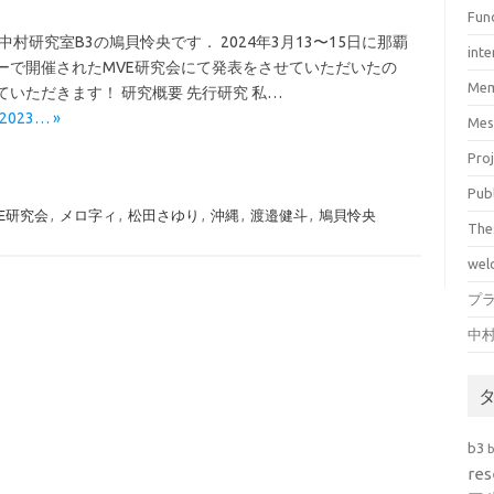
Fun
村研究室B3の鳩貝怜央です． 2024年3月13〜15日に那覇
inte
ーで開催されたMVE研究会にて発表をさせていただいたの
Mem
いただきます！ 研究概要 先行研究 私…
2023… »
Mes
Pro
Pub
E研究会
,
メロ字ィ
,
松田さゆり
,
沖縄
,
渡邉健斗
,
鳩貝怜央
The
wel
プ
中
b3
res