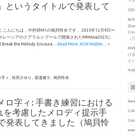
ト
edback」というタイトルで発表して
20
）
ACM
Qual
 こんにちは，中村研M1の鳩貝怜央です． 2025年12月9日〜
Cro
マレーシアのクアラルンプールで開催されたMMAsia2025に
（
 Break the Melody: Encoura…
Read More: ACM Multim… »
M
け
と
中村
ロ字ィ
,
松田さゆり
,
渡邉健斗
,
鳩貝怜央
「メロ字ィ: 手書き練習における
Awa
れを考慮したメロディ提示手
Col
ルで発表してきました（鳩貝怜
Con
eve