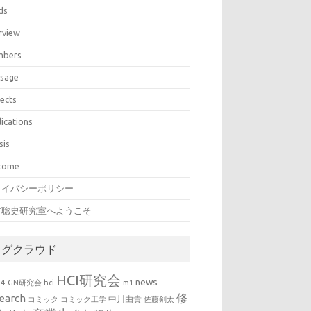
ds
rview
bers
sage
jects
lications
sis
come
ライバシーポリシー
村聡史研究室へようこそ
タグクラウド
HCI研究会
news
b4
GN研究会
hci
m1
修
earch
中川由貴
コミック
コミック工学
佐藤剣太