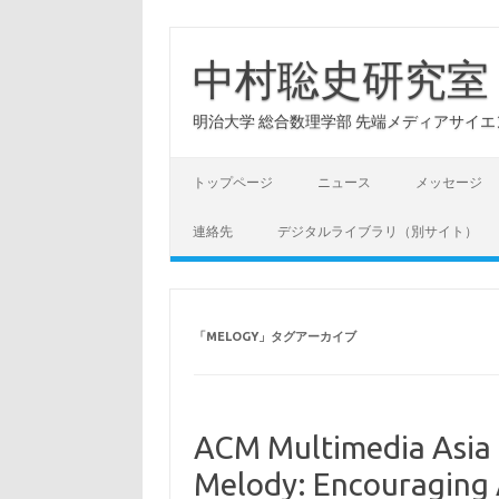
コ
ン
テ
中村聡史研究室
ン
ツ
へ
明治大学 総合数理学部 先端メディアサイエンス学科: Hu
ス
キ
ッ
プ
トップページ
ニュース
メッセージ
連絡先
デジタルライブラリ（別サイト）
「
MELOGY
」タグアーカイブ
ACM Multimedia Asi
Melody: Encouraging 