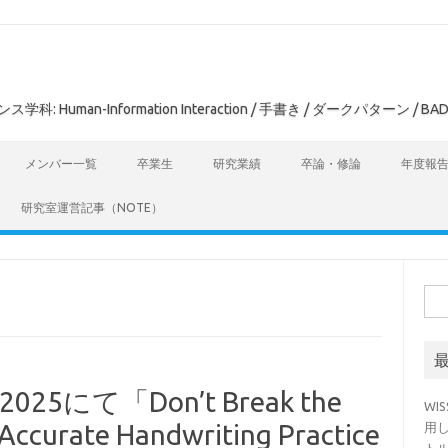
man-Information Interaction / 手書き / ダークパターン / BAD
メンバー一覧
卒業生
研究業績
卒論・修論
年度報
研究室運営記事（NOTE）
検
索:
a 2025にて「Don’t Break the
WI
Accurate Handwriting Practice
用