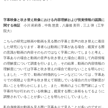
字幕映像と吹き替え映像における内容理解および視覚情報の認識に
関する検証
小川 莉莉香，中島 悠貴，八藤後 美羽，三上 弾（工学
院大）
こちらの研究は映画や動画を見る際の字幕と音声の吹き替えに着目
した研究になります．著者らは動画に字幕がある場合，鑑賞する際
の意識が動画の内容そのものではなく字幕に向いてしまうと考え，
字幕ありの場合と動画の音声を吹き替えた場合に着目して内容情報
の理解度について調査を行いました．その結果，動画の内容情報の
理解度については字幕と吹き替えの場合で差がないことを明らかに
しました．一方で，動画の特徴的なシーンなどについては，字幕あ
りでの視聴より音声を吹き替えて視聴している場合の方が理解度が
高いことを明らかにしました．また，映画のように専門家によって
字幕付与が行われている映像は，鑑賞する際に余裕をもてるように
調整されていることが多いことを明らかにしていました．
私自身映画や動画を見る際に字幕ありで見ることが多いのですが，