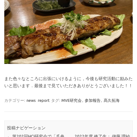
また色々なところに出張にいけるように，今後も研究活動に励みた
いと思います．最後まで見ていただきありがとうございました！！
カテゴリー:
news
report
タグ:
MVE研究会
,
参加報告
,
髙久拓海
投稿ナビゲーション
←
第202回HCI研究会で「爪色
2022年度 修了生： 伊藤 理紗