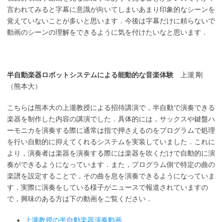
言われてみると字幕に意識が向いてしまいあまり印象的なシーンを
覚えていないことが多いと思います．今後は字幕だけに頼らないで
動画のシーンの理解をできるように気を付けたいなと思います．
半自動楽器ロボットシステムによる能動的な音楽体験
上瀧 剛
（熊本大）
こちらは熊本大の上瀧教授による招待講演で，半自動で演奏できる
楽器を制作した内容の講演でした．具体的には，サックスや鍵盤ハ
ーモニカを演奏する際に通常は指で押さえるのをプログラムで処理
を行い自動的に抑えてくれるシステムを実装していました．これに
より，演奏者は楽器を演奏する際には楽器を吹くだけで自動的に演
奏ができるようになっています．また，プログラム側で特定の曲の
楽譜を設定することで，その曲を息を演奏できるようになっていま
す．実際に演奏をしている様子がニュースで報道されていますの
で，興味のある方は下の動画をご覧ください．
上瀧教授の半自動楽器演奏動画