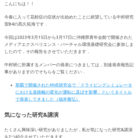
こんにちは！！
今春に入って花粉症の症状が出始めたことに絶望している中村研究
室B4の髙久拓海です．
今回は2023年3月15日から3月17日に沖縄県青年会館で開催された
メディアエクスペリエンス・バーチャル環境基礎研究会に参加しま
したので，その報告をさせていただきます．
中村研に所属するメンバーの発表につきましては，別途発表報告記
事がありますのでそちらをご覧ください．
那覇で開催されたMVE研究会で「ドライビングシミュレータ
における道路幅の変化が運転に及ぼす影響」というタイトル
で発表してきました（福井雅弘）
気になった研究&講演
たくさん興味深い研究がありましたが，私が気になった研究&講演
を2つ紹介させていただきます．