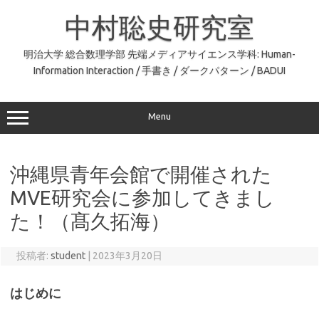
コ
ン
中村聡史研究室
テ
ン
ツ
へ
明治大学 総合数理学部 先端メディアサイエンス学科: Human-
ス
Information Interaction / 手書き / ダークパターン / BADUI
キ
ッ
プ
Menu
沖縄県青年会館で開催された
MVE研究会に参加してきまし
た！（髙久拓海）
投稿者:
student
|
2023年3月20日
はじめに