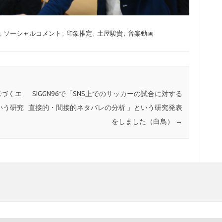
,
ソーシャルコメント
,
印象推定
,
土屋駿貴
,
音楽動画
基づくエ
SIGGN96で「SNS上でのサッカーの試合に対する
いう研究
直接的・間接的ネタバレの分析 」という研究発表
をしました（白鳥）
→