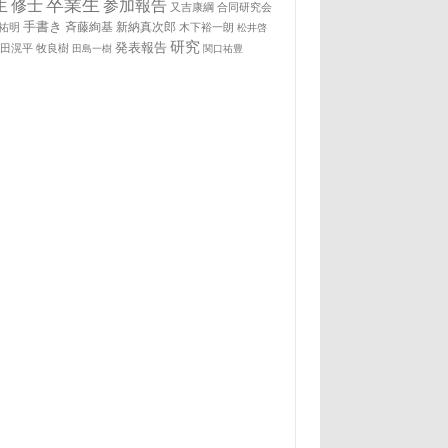
卒業生
生
修士
参加報告
又吉康綱
合同研究会
手書き
祐明
斉藤絢基
新納真次郎
木下裕一朗
松井啓
研究
発表報告
松田滉平
牧良樹
田島一樹
関口祐豊