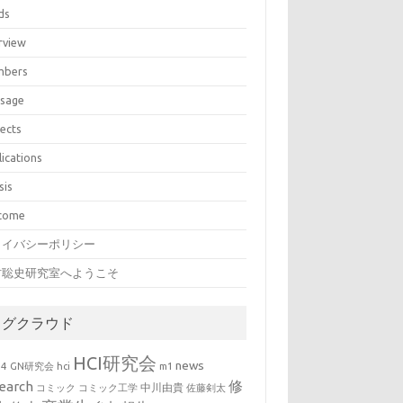
ds
rview
bers
sage
jects
lications
sis
come
ライバシーポリシー
村聡史研究室へようこそ
タグクラウド
HCI研究会
news
b4
GN研究会
hci
m1
修
earch
中川由貴
コミック
コミック工学
佐藤剣太