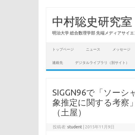
コ
ン
テ
中村聡史研究室
ン
ツ
へ
明治大学 総合数理学部 先端メディアサイエンス学科: Hu
ス
キ
ッ
プ
トップページ
ニュース
メッセージ
連絡先
デジタルライブラリ（別サイト）
SIGGN96で「ソ
象推定に関する考察
（土屋）
投稿者:
student
|
2015年11月9日