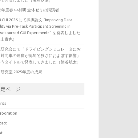
ルで発表しました（瀬崎夕陽）
26年度春 中村研 全体ゼミの講演者
 CHI 2026 にて採択論文 “Improving Data
ity via Pre-Task Participant Screening in
wdsourced GUI Experiments” を発表しました
三山貴也）
VE研究会にて「ドライビングシミュレータにお
る対向車の速度が認知的狭さにおよぼす影響」
いうタイトルで発表してきました（熊谷航太）
研究室 2025年度の成果
固定ページ
rds
laboration
tact
nt