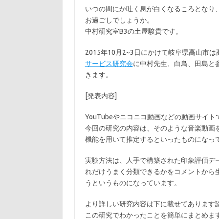
いつの間にか吐く息が白くなるころとなり
お過ごしでしょうか。
中村研究室B3の土屋駿貴です。
2015年10月2~3日にかけて岐阜県高山市
サービス研究会
に中村先生、白鳥、田島と
きます。
[発表内容]
YouTubeやニコニコ動画などの動画サイ
今回の研究の内容は、そのような音楽動画
機能を用いて推定するといったものになっ
実験方法は、人手で構築された印象評価デ
れだけうまく分類できるかをコメントから
うというものになっています。
より詳しい研究内容は下に載せてあります
この研究でわかったことを簡単にまとめま