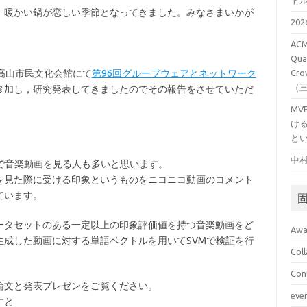
ト
、暖かい鍋が恋しい季節となってきました。みなさまいかが
20
ACM
Qual
は高山市民文化会館にて
第96回グループウェアとネットワーク
Cro
（
参加し，研究発表してきましたのでその報告をさせていただ
M
け
と
中村
トで音楽動画を見る人も多いと思います。
を見た際に受ける印象というものをニコニコ動画のコメント
ています。
ータセットのある一定以上の印象評価値を持つ音楽動画をど
Awa
生成した動画に対する単語ベクトルを用いてSVMで検証を行
Col
Con
論文と発表プレゼンをご覧ください。
eve
すと