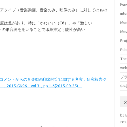
Fun
アタイプ（音楽動画、音楽のみ、映像のみ）に対してのもの
inte
Mem
度は差があり、特に「かわいい（C6）」や「激しい
メントの形容詞を用いることで印象推定可能性が高い
Mes
Pro
Pub
The
wel
プ
ルコメントからの音楽動画印象推定に関する考察，研究報告グ
GN96，vol 3，pp.1-6(2015-09-25)．
中
b3
res