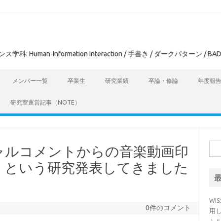
man-Information Interaction / 手書き / ダークパターン / BAD
メンバー一覧
卒業生
研究業績
卒論・修論
年度報
研究室運営記事（NOTE）
検
ーシャルコメントからの音楽動画印
索:
」という研究発表してきました
WI
0件のコメント
用