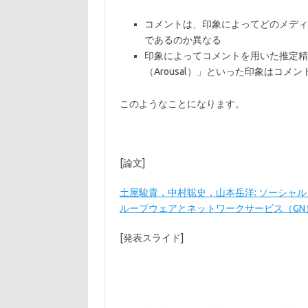
コメントは、印象によってどのメディ
であるのか異なる
印象によってコメントを用いた推定精
（Arousal）」といった印象はコ
このようなことになります。
[論文]
土屋駿貴，中村聡史，山本岳洋: ソーシャ
ループウェアとネットワークサービス（GN），2015-
[発表スライド]