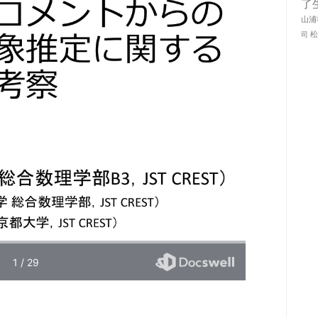
了
山浦
司