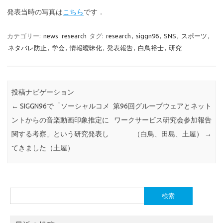
発表当時の写真は
こちら
です．
カテゴリー:
news
research
タグ:
research
,
siggn96
,
SNS
,
スポーツ
,
ネタバレ防止
,
学会
,
情報曖昧化
,
発表報告
,
白鳥裕士
,
研究
投稿ナビゲーション
←
SIGGN96で「ソーシャルコメ
第96回グループウェアとネット
ントからの音楽動画印象推定に
ワークサービス研究会参加報告
関する考察」という研究発表し
（白鳥、田島、土屋）
→
てきました（土屋）
検
索: