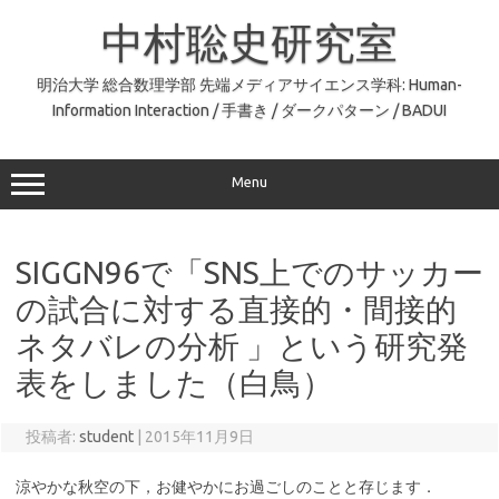
コ
ン
中村聡史研究室
テ
ン
ツ
へ
明治大学 総合数理学部 先端メディアサイエンス学科: Human-
ス
Information Interaction / 手書き / ダークパターン / BADUI
キ
ッ
プ
Menu
SIGGN96で「SNS上でのサッカー
の試合に対する直接的・間接的
ネタバレの分析 」という研究発
表をしました（白鳥）
投稿者:
student
|
2015年11月9日
涼やかな秋空の下，お健やかにお過ごしのことと存じます．