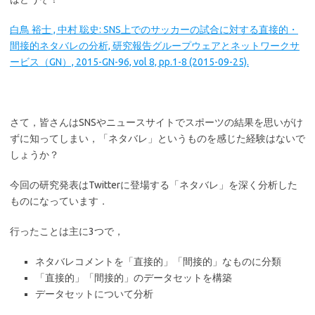
白鳥 裕士 , 中村 聡史: SNS上でのサッカーの試合に対する直接的・
間接的ネタバレの分析, 研究報告グループウェアとネットワークサ
ービス（GN）, 2015-GN-96, vol 8, pp.1-8 (2015-09-25).
さて，皆さんはSNSやニュースサイトでスポーツの結果を思いがけ
ずに知ってしまい，「ネタバレ」というものを感じた経験はないで
しょうか？
今回の研究発表はTwitterに登場する「ネタバレ」を深く分析した
ものになっています．
行ったことは主に3つで，
ネタバレコメントを「直接的」「間接的」なものに分類
「直接的」「間接的」のデータセットを構築
データセットについて分析