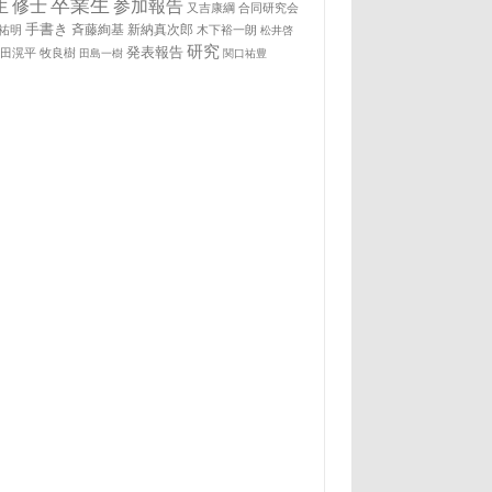
卒業生
生
修士
参加報告
又吉康綱
合同研究会
手書き
祐明
斉藤絢基
新納真次郎
木下裕一朗
松井啓
研究
発表報告
松田滉平
牧良樹
田島一樹
関口祐豊