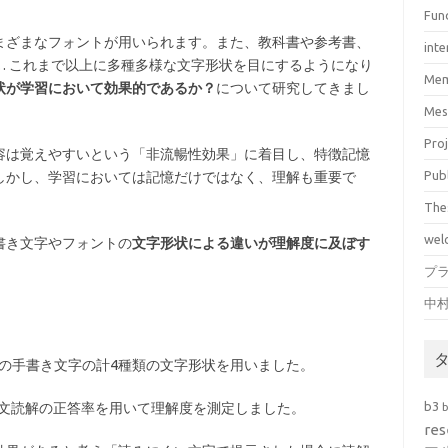
Fun
まざまなフォントが用いられます。また、教科書や参考書、
inte
… これまで以上に多種多様な文字形状を目にするようになり
Mem
状が学習において効果的であるか？
について研究してきまし
Mes
Pro
容は覚えやすいという「非流暢性効果」に着目し、特徴記憶
Pub
しかし、学習においては記憶だけではなく、理解も重要で
The
wel
書き文字やフォントの
文字形状による違いが理解度に及ぼす
プ
中
類の手書き文字の計4種類の文字形状を用いました。
b3
長文読解の正答率を用いて理解度を測定しました。
res