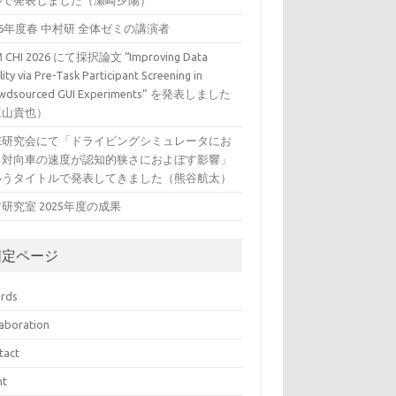
ルで発表しました（瀬崎夕陽）
26年度春 中村研 全体ゼミの講演者
 CHI 2026 にて採択論文 “Improving Data
ity via Pre-Task Participant Screening in
wdsourced GUI Experiments” を発表しました
三山貴也）
VE研究会にて「ドライビングシミュレータにお
る対向車の速度が認知的狭さにおよぼす影響」
いうタイトルで発表してきました（熊谷航太）
研究室 2025年度の成果
固定ページ
rds
laboration
tact
nt