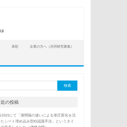
UI
告
表彰
企業の方へ（共同研究募集）
最近の投稿
SS2025にて「溝間隔の違いによる筆圧変化を活
したシート埋め込み型ID認識手法」というタイ