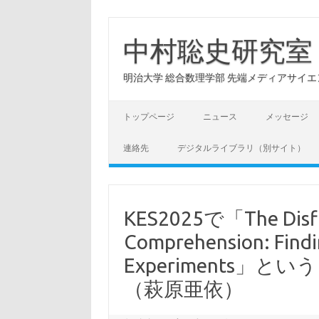
コ
ン
テ
中村聡史研究室
ン
ツ
へ
明治大学 総合数理学部 先端メディアサイエンス学科: Hu
ス
キ
ッ
プ
トップページ
ニュース
メッセージ
連絡先
デジタルライブラリ（別サイト）
KES2025で「The Disflu
Comprehension: Findi
Experiments
（萩原亜依）