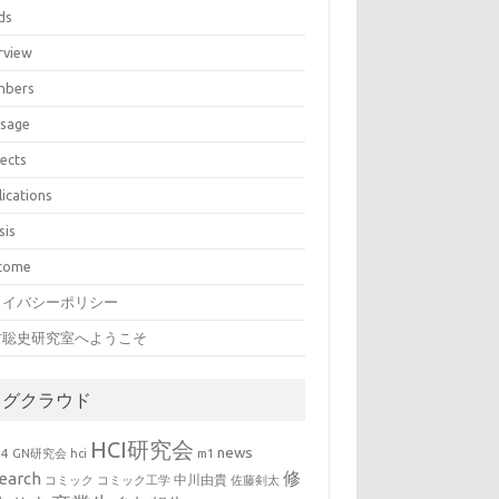
ds
rview
bers
sage
jects
lications
sis
come
ライバシーポリシー
村聡史研究室へようこそ
タグクラウド
HCI研究会
news
b4
GN研究会
hci
m1
修
earch
中川由貴
コミック
コミック工学
佐藤剣太