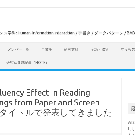
man-Information Interaction / 手書き / ダークパターン / BAD
メンバー一覧
卒業生
研究業績
卒論・修論
年度報
研究室運営記事（NOTE）
検
ency Effect in Reading
索:
ngs from Paper and Screen
」というタイトルで発表してきました
WI
用