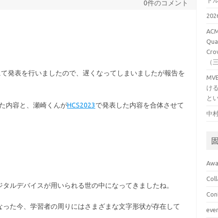
ト
0件のコメント
20
ACM
Qual
Cro
（
2025にて発表を行いましたので、遅くなってしまいましたが報告を
M
け
と
た内容と、瀬崎くんが
HCS2023
で発表した内容を合体させて
中村
Awa
Col
ジタルデバイスが用いられる世の中になってきましたね。
Con
なった今、学習者の周りにはさまざまな文字形状が存在して
eve