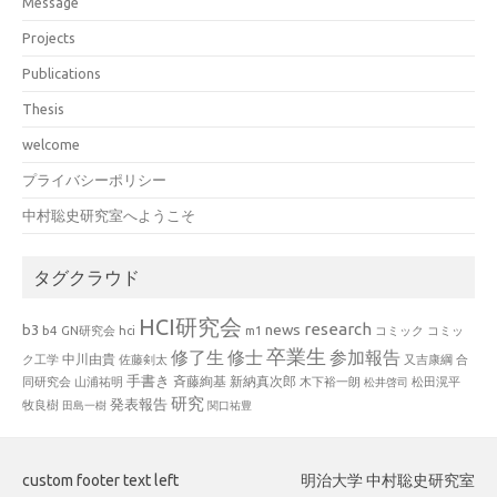
Message
Projects
Publications
Thesis
welcome
プライバシーポリシー
中村聡史研究室へようこそ
タグクラウド
HCI研究会
research
news
b3
b4
GN研究会
hci
m1
コミック
コミッ
卒業生
修了生
修士
参加報告
中川由貴
ク工学
佐藤剣太
又吉康綱
合
手書き
山浦祐明
斉藤絢基
新納真次郎
松田滉平
同研究会
木下裕一朗
松井啓司
研究
発表報告
牧良樹
田島一樹
関口祐豊
custom footer text left
明治大学 中村聡史研究室