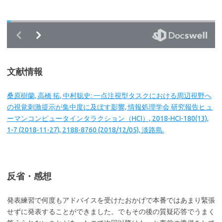
文献情報
桑原樹蘭, 高橋 拓, 中村聡史: 一点注視型タスクにおける周辺視野へ
の視覚刺激提示が集中度に及ぼす影響, 情報処理学会 研究報告ヒュ
ーマンコンピュータインタラクション（HCI）, 2018-HCI-180(13),
1-7 (2018-11-27), 2188-8760 (2018/12/05), 淡路島.
反省・感想
発表練習で何度もアドバイスを受けたおかげで本番ではあまり緊張
せずに発表することができました。でもその後の質疑応答でうまく