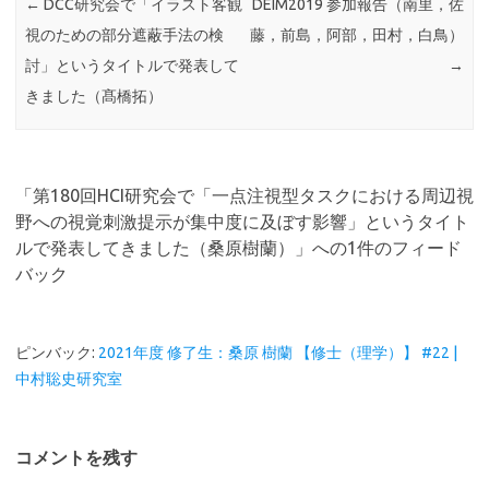
←
DCC研究会で「イラスト客観
DEIM2019 参加報告（南里，佐
視のための部分遮蔽手法の検
藤，前島，阿部，田村，白鳥）
討」というタイトルで発表して
→
きました（髙橋拓）
「
第180回HCI研究会で「一点注視型タスクにおける周辺視
野への視覚刺激提示が集中度に及ぼす影響」というタイト
ルで発表してきました（桑原樹蘭）
」への1件のフィード
バック
ピンバック:
2021年度 修了生：桑原 樹蘭 【修士（理学）】 #22 |
中村聡史研究室
コメントを残す