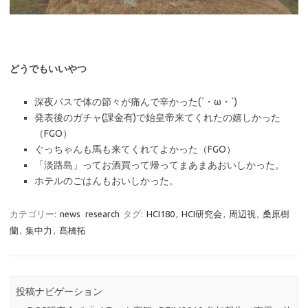
どうでもいいやつ
深夜バスで体の節々が痛んで辛かった(´・ω・`)
発表後のガチャ(課金有)で始皇帝来てくれたの嬉しかった
（FGO）
ぐっちゃんも馬も来てくれてよかった（FGO）
「淡路島」ってお酒買って帰ってまあまあおいしかった。
ホテルのごはんもおいしかった。
カテゴリー:
news
research
タグ:
HCI180
,
HCI研究会
,
周辺視
,
桑原樹
蘭
,
集中力
,
髙橋拓
投稿ナビゲーション