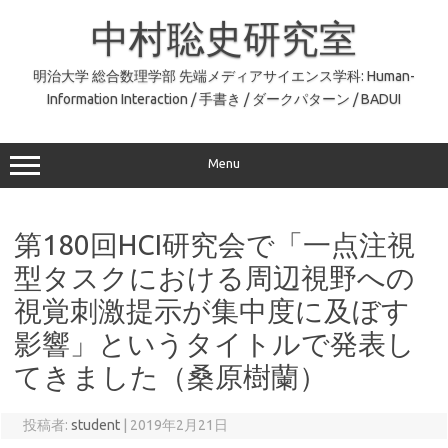
コ
ン
中村聡史研究室
テ
ン
ツ
へ
明治大学 総合数理学部 先端メディアサイエンス学科: Human-
ス
Information Interaction / 手書き / ダークパターン / BADUI
キ
ッ
プ
Menu
第180回HCI研究会で「一点注視
型タスクにおける周辺視野への
視覚刺激提示が集中度に及ぼす
影響」というタイトルで発表し
てきました（桑原樹蘭）
投稿者:
student
|
2019年2月21日