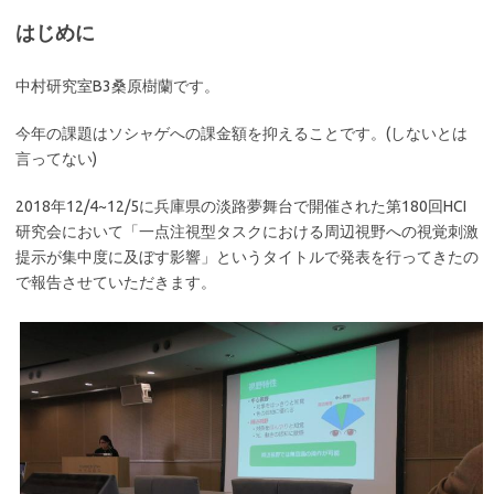
はじめに
中村研究室B3桑原樹蘭です。
今年の課題はソシャゲへの課金額を抑えることです。(しないとは
言ってない)
2018年12/4~12/5に兵庫県の淡路夢舞台で開催された第180回HCI
研究会において「一点注視型タスクにおける周辺視野への視覚刺激
提示が集中度に及ぼす影響」というタイトルで発表を行ってきたの
で報告させていただきます。