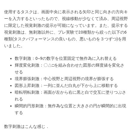
使用するタスクは、画面中央に表示される矢印と同じ向きの方向キ
ーを入力するといったもので、視線移動が少なくて済み、周辺視野
に限定した視覚刺激の提示が可能になっています。また、提示する
視覚刺激は、無刺激以外に、プレ実験で20種類から絞った以下の6
種類(タスクパフォーマンスの良いもの、悪いものを３つずつ)を用
いました。
数字刺激：0~9の数字を位置固定で無作為に入れ替える
輝度変化刺激：〇△□を組み合わせた図形の輝度値を変化さ
せる
境界膨張刺激：中心視野と周辺視野の境界が膨張する
図形上昇刺激：一列に並んだ白丸が下から上に移動する
暗転明転刺激：画面が左から右に黒と白で交互に塗りつぶさ
れる
瞬間的円形刺激：無作為な位置と大きさの円が瞬間的に出現
する
数字刺激はこんな感じ．