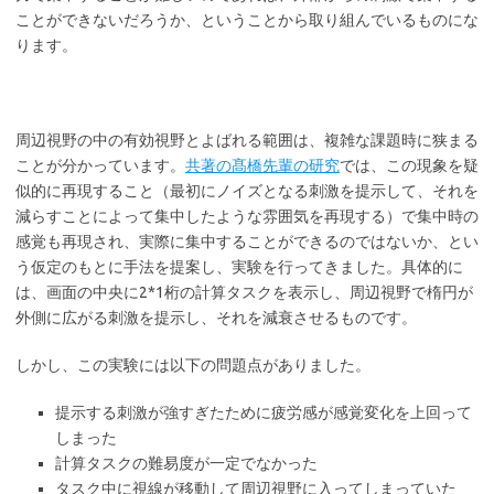
ことができないだろうか、ということから取り組んでいるものにな
ります。
周辺視野の中の有効視野とよばれる範囲は、複雑な課題時に狭まる
ことが分かっています。
共著の髙橋先輩の研究
では、この現象を疑
似的に再現すること（最初にノイズとなる刺激を提示して、それを
減らすことによって集中したような雰囲気を再現する）で集中時の
感覚も再現され、実際に集中することができるのではないか、とい
う仮定のもとに手法を提案し、実験を行ってきました。具体的に
は、画面の中央に2*1桁の計算タスクを表示し、周辺視野で楕円が
外側に広がる刺激を提示し、それを減衰させるものです。
しかし、この実験には以下の問題点がありました。
提示する刺激が強すぎたために疲労感が感覚変化を上回って
しまった
計算タスクの難易度が一定でなかった
タスク中に視線が移動して周辺視野に入ってしまっていた