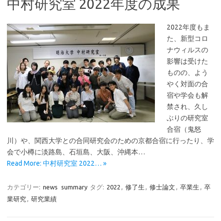
中村研究室 2022年度の成果
2022年度もま
た、新型コロ
ナウィルスの
影響は受けた
ものの、よう
やく対面の合
宿や学会も解
禁され、久し
ぶりの研究室
合宿（鬼怒
川）や、関西大学との合同研究会のための京都合宿に行ったり、学
会で小樽に淡路島、石垣島、大阪、沖縄本…
Read More: 中村研究室 2022… »
カテゴリー:
news
summary
タグ:
2022
,
修了生
,
修士論文
,
卒業生
,
卒
業研究
,
研究業績