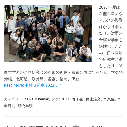
2023年度は
新型コロナウ
ィルスの影響
はかなり弱く
なり、対面の
合宿や学会も
活性化したた
め、伊豆高原
で研究室合宿
をしたり、関
西大学との合同研究会のための神戸・京都合宿に行ったり、学会で
沖縄、北海道、淡路島、愛媛、福岡、伊豆…
Read More: 中村研究室 2023… »
カテゴリー:
news
summary
タグ:
2023
,
修了生
,
修士論文
,
卒業生
,
卒
業研究
,
研究業績