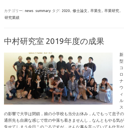
カテゴリー:
news
summary
タグ:
2020
,
修士論文
,
卒業生
,
卒業研究
,
研究業績
中村研究室 2019年度の成果
新
型
コ
ロ
ナ
ウ
ィ
ル
ス
の影響で大学は閉鎖，娘の小学校も当分お休み，んでもって息子の
通所先も自粛な感じで世の中落ち着きませんし，なんともやる気が
失せてしまう今日このごろですが，そんな事を言っていても仕方が