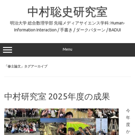
コ
ン
中村聡史研究室
テ
ン
ツ
へ
明治大学 総合数理学部 先端メディアサイエンス学科: Human-
ス
Information Interaction / 手書き / ダークパターン / BADUI
キ
ッ
プ
Menu
「
修士論文
」タグアーカイブ
中村研究室 2025年度の成果
今
年
度
か