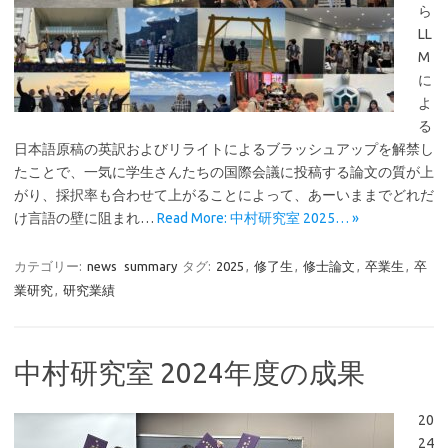
ら
LL
M
に
よ
る
日本語原稿の英訳およびリライトによるブラッシュアップを解禁し
たことで、一気に学生さんたちの国際会議に投稿する論文の質が上
がり、採択率も合わせて上がることによって、あーいままでどれだ
け言語の壁に阻まれ…
Read More: 中村研究室 2025… »
カテゴリー:
news
summary
タグ:
2025
,
修了生
,
修士論文
,
卒業生
,
卒
業研究
,
研究業績
中村研究室 2024年度の成果
20
24