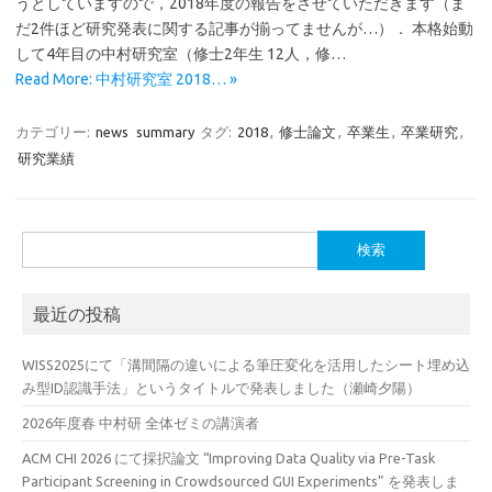
うとしていますので，2018年度の報告をさせていただきます（ま
だ2件ほど研究発表に関する記事が揃ってませんが…）． 本格始動
して4年目の中村研究室（修士2年生 12人，修…
Read More: 中村研究室 2018… »
カテゴリー:
news
summary
タグ:
2018
,
修士論文
,
卒業生
,
卒業研究
,
研究業績
検
索:
最近の投稿
WISS2025にて「溝間隔の違いによる筆圧変化を活用したシート埋め込
み型ID認識手法」というタイトルで発表しました（瀬崎夕陽）
2026年度春 中村研 全体ゼミの講演者
ACM CHI 2026 にて採択論文 “Improving Data Quality via Pre-Task
Participant Screening in Crowdsourced GUI Experiments” を発表しま