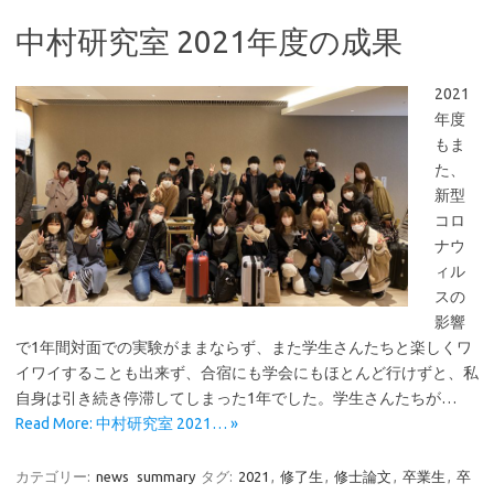
中村研究室 2021年度の成果
2021
年度
もま
た、
新型
コロ
ナウ
ィル
スの
影響
で1年間対面での実験がままならず、また学生さんたちと楽しくワ
イワイすることも出来ず、合宿にも学会にもほとんど行けずと、私
自身は引き続き停滞してしまった1年でした。学生さんたちが…
Read More: 中村研究室 2021… »
カテゴリー:
news
summary
タグ:
2021
,
修了生
,
修士論文
,
卒業生
,
卒