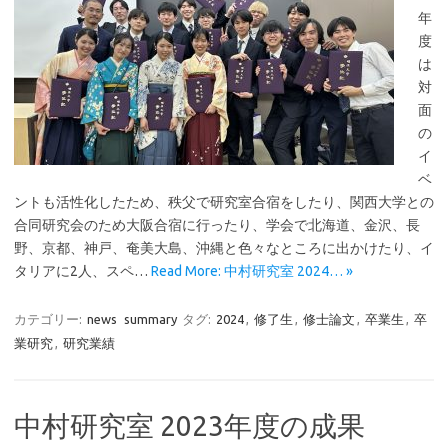
年
度
は
対
面
の
イ
ベ
ントも活性化したため、秩父で研究室合宿をしたり、関西大学との
合同研究会のため大阪合宿に行ったり、学会で北海道、金沢、長
野、京都、神戸、奄美大島、沖縄と色々なところに出かけたり、イ
タリアに2人、スペ…
Read More: 中村研究室 2024… »
カテゴリー:
news
summary
タグ:
2024
,
修了生
,
修士論文
,
卒業生
,
卒
業研究
,
研究業績
中村研究室 2023年度の成果