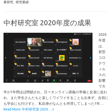
業研究
,
研究業績
中村研究室 2020年度の成果
2020
年度
は、
新型
コロ
ナウ
ィル
スの
影響
で大
学が1年間ほぼ閉鎖され、日々オンライン講義の準備と反省に追わ
れ、また学生さんたちと楽しくワイワイすることも出来ず、合宿に
も学会にも行けずと、私自身がなんとも停滞してしまった1年…
Read More: 中村研究室 2020… »