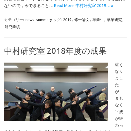
ないので，今できること…
Read More: 中村研究室 2019… »
カテゴリー:
news
summary
タグ:
2019
,
修士論文
,
卒業生
,
卒業研究
,
研究業績
中村研究室 2018年度の成果
遅く
なり
まし
た
が，
まも
なく
平成
が終
わろ