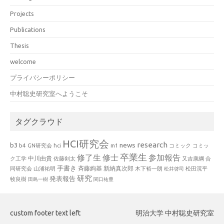
Projects
Publications
Thesis
welcome
プライバシーポリシー
中村聡史研究室へようこそ
タグクラウド
HCI研究会
research
news
b3
b4
GN研究会
hci
m1
コミック
コミッ
卒業生
修了生
修士
参加報告
中川由貴
ク工学
佐藤剣太
又吉康綱
合
手書き
山浦祐明
斉藤絢基
新納真次郎
松田滉平
同研究会
木下裕一朗
松井啓司
研究
発表報告
牧良樹
田島一樹
関口祐豊
custom footer text left
明治大学 中村聡史研究室