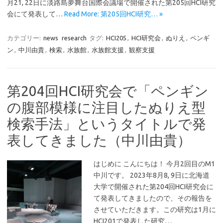
月21, 22日に淡路島夢舞台国際会議場で開催された第205回HCI研究
会にて発表して…
Read More: 第205回HCI研究… »
カテゴリー:
news
research
タグ:
HCI205
,
HCI研究会
,
ぬりえ
,
ペンギ
ン
,
中川由貴
,
検索
,
水族館
,
水族館支援
,
観察支援
第204回HCI研究会で「ペンギン
の腹部模様に注目したぬりえ型
検索手法」というタイトルで発
表してきました（中川由貴）
はじめに こんにちは！ 今月2回目のM1
中川です。 2023年8月8, 9日に北海道
大学で開催された第204回HCI研究会に
て発表してきましたので、その報告を
させていただきます。この研究は1月に
HCI201で発表した研究…