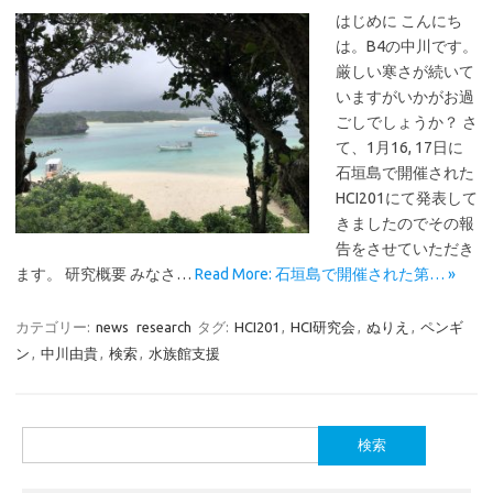
はじめに こんにち
は。B4の中川です。
厳しい寒さが続いて
いますがいかがお過
ごしでしょうか？ さ
て、1月16, 17日に
石垣島で開催された
HCI201にて発表して
きましたのでその報
告をさせていただき
ます。 研究概要 みなさ…
Read More: 石垣島で開催された第… »
カテゴリー:
news
research
タグ:
HCI201
,
HCI研究会
,
ぬりえ
,
ペンギ
ン
,
中川由貴
,
検索
,
水族館支援
検
索: