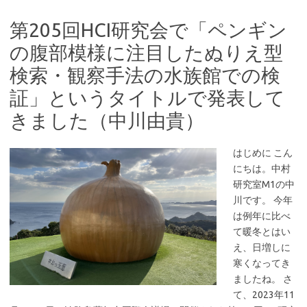
第205回HCI研究会で「ペンギン
の腹部模様に注目したぬりえ型
検索・観察手法の水族館での検
証」というタイトルで発表して
きました（中川由貴）
はじめに こん
にちは。中村
研究室M1の中
川です。 今年
は例年に比べ
て暖冬とはい
え、日増しに
寒くなってき
ましたね。 さ
て、2023年11