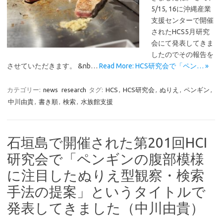
5/15, 16に沖縄産業
支援センターで開催
されたHCS5月研究
会にて発表してきま
したのでその報告を
させていただきます。 &nb…
Read More: HCS研究会で「ペン… »
カテゴリー:
news
research
タグ:
HCS
,
HCS研究会
,
ぬりえ
,
ペンギン
,
中川由貴
,
書き順
,
検索
,
水族館支援
石垣島で開催された第201回HCI
研究会で「ペンギンの腹部模様
に注目したぬりえ型観察・検索
手法の提案」というタイトルで
発表してきました（中川由貴）