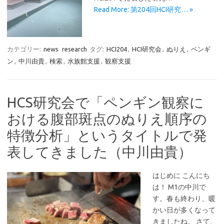
Read More: 第204回HCI研究… »
カテゴリー:
news
research
タグ:
HCI204
,
HCI研究会
,
ぬりえ
,
ペンギ
ン
,
中川由貴
,
検索
,
水族館支援
,
観察支援
HCS研究会で「ペンギン観察に
おける腹部斑点のぬりえ順序の
特徴分析」というタイトルで発
表してきました（中川由貴）
はじめに こんにち
は！ M1の中川で
す。春も終わり、暖
かい日が多くなって
きましたね。 さて、