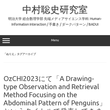
コ
ン
中村聡史研究室
テ
ン
ツ
へ
明治大学 総合数理学部 先端メディアサイエンス学科: Human-
ス
Information Interaction / 手書き / ダークパターン / BADUI
キ
ッ
プ
Menu
「
ぬりえ
」タグアーカイブ
OzCHI2023にて「A Drawing-
type Observation and Retrieval
Method Focusing on the
Abdominal Pattern of Penguins」