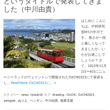
というタイトルで発表してきま
した（中川由貴）
はじめに こんに
ちは。中村研究
室M1の中川で
す。 寒さが一段
と厳しくなって
きましたが、い
かがお過ごしで
しょうか？ さ
て、2023年12月
2日〜6日にニュ
ージーランドのウェリントンで開催されたOzCHI2023にて発表を
し…
Read More: OzCHI2023に… »
カテゴリー:
news
research
タグ:
drawing
,
OzCHI
,
OzCHI2023
,
penguin
,
ぬりえ
,
ペンギン
,
中川由貴
,
観察支援