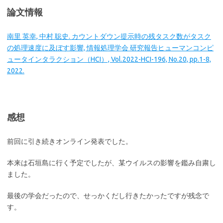
論文情報
南里 英幸, 中村 聡史. カウントダウン提示時の残タスク数がタスク
の処理速度に及ぼす影響, 情報処理学会 研究報告ヒューマンコンピ
ュータインタラクション（HCI）, Vol.2022-HCI-196, No.20, pp.1-8,
2022.
感想
前回に引き続きオンライン発表でした。
本来は石垣島に行く予定でしたが、某ウイルスの影響を鑑み自粛し
ました。
最後の学会だったので、せっかくだし行きたかったですが残念で
す。