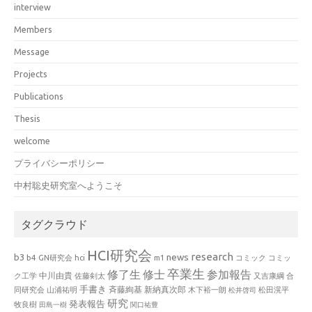
interview
Members
Message
Projects
Publications
Thesis
welcome
プライバシーポリシー
中村聡史研究室へようこそ
タグクラウド
HCI研究会
research
news
b3
b4
GN研究会
hci
m1
コミック
コミッ
卒業生
修了生
修士
参加報告
中川由貴
ク工学
佐藤剣太
又吉康綱
合
手書き
山浦祐明
斉藤絢基
新納真次郎
松田滉平
同研究会
木下裕一朗
松井啓司
研究
発表報告
牧良樹
田島一樹
関口祐豊