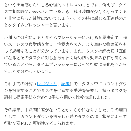
という圧迫感から生じる心理的ストレスのことです。例えば、クイ
ズで制限時間が表示されているとき、残り時間が少なくなってくる
と非常に焦った経験はないでしょうか。その時に感じる圧迫感のこ
とをタイムプレッシャーと言います。
小川らの研究によるとタイムプレッシャーにおける意思決定で、強
いストレスや疲労感を覚え、注意力を欠き、より単純な推論策をも
って思考することが分かっています。また、タスクの締め切り直前
になるとそのタスクに対し意欲がわく締め切り効果の存在が知られ
ていることから、タイムプレッシャーによって行動に変化をもたら
すことが分かっています。
これまでの研究（
レポジトリ
、
記事
）で、タスク中にカウントダウ
ンを提示することでタスクを促進する手法を提案し、採点タスクを
題材に提案手法を含めた3手法を用いて比較検証しました。
その結果、手法間に差がないことが明らかになりました。この理由
として、カウントダウンを提示した時のタスクの進行状況によって
行動が変化した可能性が考えられます。