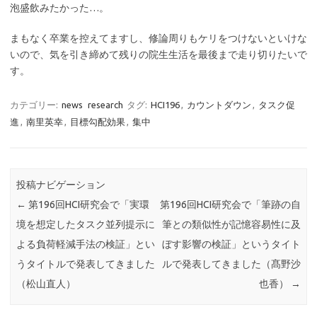
泡盛飲みたかった…。
まもなく卒業を控えてますし、修論周りもケリをつけないといけな
いので、気を引き締めて残りの院生生活を最後まで走り切りたいで
す。
カテゴリー:
news
research
タグ:
HCI196
,
カウントダウン
,
タスク促
進
,
南里英幸
,
目標勾配効果
,
集中
投稿ナビゲーション
←
第196回HCI研究会で「実環
第196回HCI研究会で「筆跡の自
境を想定したタスク並列提示に
筆との類似性が記憶容易性に及
よる負荷軽減手法の検証」とい
ぼす影響の検証」というタイト
うタイトルで発表してきました
ルで発表してきました（髙野沙
（松山直人）
也香）
→