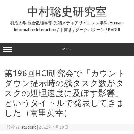
コ
ン
中村聡史研究室
テ
ン
ツ
へ
明治大学 総合数理学部 先端メディアサイエンス学科: Human-
ス
Information Interaction / 手書き / ダークパターン / BADUI
キ
ッ
プ
Menu
第196回HCI研究会で「カウント
ダウン提示時の残タスク数がタ
スクの処理速度に及ぼす影響」
というタイトルで発表してきま
した（南里英幸）
投稿者:
student
|
2022年1月20日