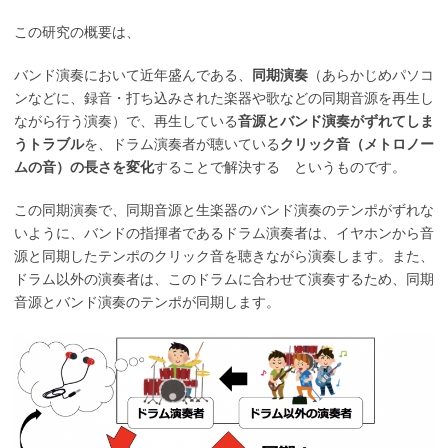
この研究の概要は、
バンド演奏において近年盛んである、
同期演奏
（あらかじめパソコ
ンなどに、録音・打ち込みされた楽器や歌などの同期音源を再生し
ながら行う演奏）で、再生している
音源とバンド演奏がずれてしま
うトラブル
を、ドラム演奏者が聴いている
クリック音（メトロノー
ムの音）の長さを変化
することで解決する というものです。
この同期演奏で、同期音源と生楽器のバンド演奏のテンポがずれな
いように、バンドの指揮者であるドラム演奏者は、イヤホンから音
源と同期したテンポのクリック音を聴きながら演奏します。また、
ドラム以外の演奏者は、このドラムに合わせて演奏するため、同期
音源とバンド演奏のテンポが同期します。