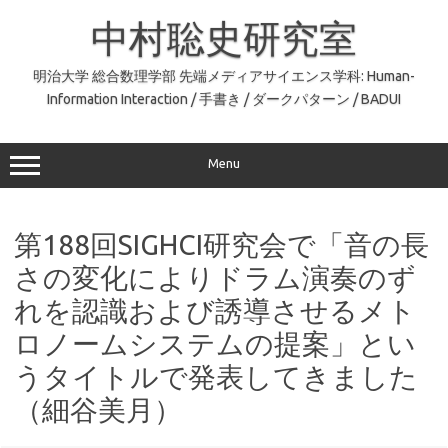
コ
ン
中村聡史研究室
テ
ン
ツ
へ
明治大学 総合数理学部 先端メディアサイエンス学科: Human-
ス
Information Interaction / 手書き / ダークパターン / BADUI
キ
ッ
プ
Menu
第188回SIGHCI研究会で「音の長
さの変化によりドラム演奏のず
れを認識および誘導させるメト
ロノームシステムの提案」とい
うタイトルで発表してきました
（細谷美月）