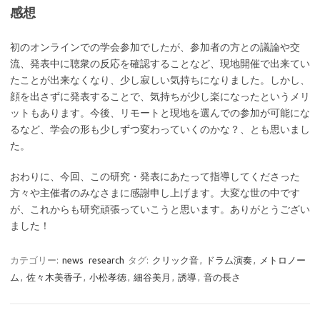
感想
初のオンラインでの学会参加でしたが、参加者の方との議論や交
流、発表中に聴衆の反応を確認することなど、現地開催で出来てい
たことが出来なくなり、少し寂しい気持ちになりました。しかし、
顔を出さずに発表することで、気持ちが少し楽になったというメリ
ットもあります。今後、リモートと現地を選んでの参加が可能にな
るなど、学会の形も少しずつ変わっていくのかな？、とも思いまし
た。
おわりに、今回、この研究・発表にあたって指導してくださった
方々や主催者のみなさまに感謝申し上げます。大変な世の中です
が、これからも研究頑張っていこうと思います。ありがとうござい
ました！
カテゴリー:
news
research
タグ:
クリック音
,
ドラム演奏
,
メトロノー
ム
,
佐々木美香子
,
小松孝徳
,
細谷美月
,
誘導
,
音の長さ