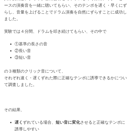
ースの演奏音を一緒に聴いてもらい、そのテンポを遅く・早くにず
らし、音量を上げることでドラム演奏を自然にずらすことに成功し
ました。
実験では４分間、ドラムを叩き続けてもらい、その中で
①基準の長さの音
②長い音
③短い音
の３種類のクリック音について、
それぞれ速く・遅くずれた際に正確なテンポに誘導できるかについ
て調査しました。
その結果、
遅く
ずれている場合、
短い音に変化
させると正確なテンポに
誘導しやすい