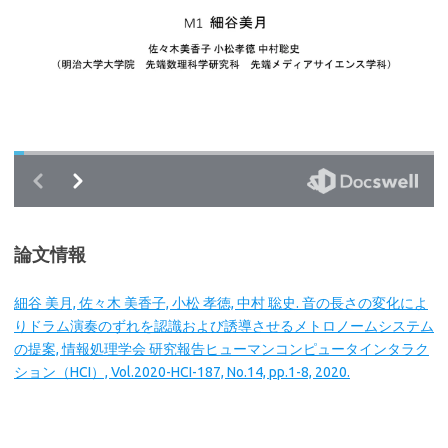
論文情報
細谷 美月, 佐々木 美香子, 小松 孝徳, 中村 聡史. 音の長さの変化によ
りドラム演奏のずれを認識および誘導させるメトロノームシステム
の提案, 情報処理学会 研究報告ヒューマンコンピュータインタラク
ション（HCI）, Vol.2020-HCI-187, No.14, pp.1-8, 2020.