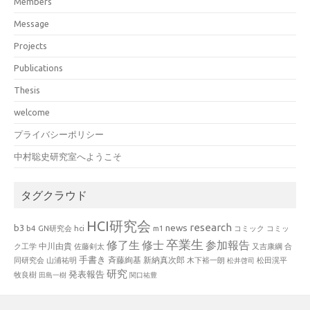
Members
Message
Projects
Publications
Thesis
welcome
プライバシーポリシー
中村聡史研究室へようこそ
タグクラウド
HCI研究会
research
news
b3
b4
GN研究会
hci
m1
コミック
コミッ
卒業生
修了生
修士
参加報告
中川由貴
ク工学
佐藤剣太
又吉康綱
合
手書き
山浦祐明
斉藤絢基
新納真次郎
松田滉平
同研究会
木下裕一朗
松井啓司
研究
発表報告
牧良樹
田島一樹
関口祐豊