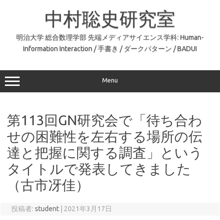
コ
ン
中村聡史研究室
テ
ン
ツ
へ
明治大学 総合数理学部 先端メディアサイエンス学科: Human-
ス
Information Interaction / 手書き / ダークパターン / BADUI
キ
ッ
プ
Menu
第113回GN研究会で「待ち合わ
せの困難性を左右する場所の伝
達と把握に関する調査」という
タイトルで発表してきました
（古市冴佳）
投稿者:
student
|
2021年3月17日