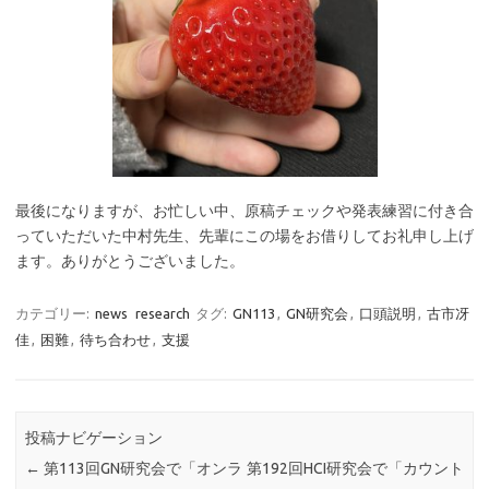
最後になりますが、お忙しい中、原稿チェックや発表練習に付き合
っていただいた中村先生、先輩にこの場をお借りしてお礼申し上げ
ます。ありがとうございました。
カテゴリー:
news
research
タグ:
GN113
,
GN研究会
,
口頭説明
,
古市冴
佳
,
困難
,
待ち合わせ
,
支援
投稿ナビゲーション
←
第113回GN研究会で「オンラ
第192回HCI研究会で「カウント