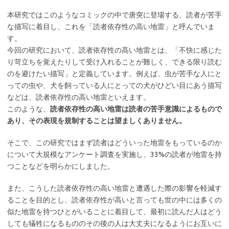
本研究ではこのようなコミックの中で唐突に登場する、読者が苦手
な描写に着目し、これを「読者依存性の高い地雷」と呼んでいま
す。
今回の研究において、読者依存性の高い地雷とは、「不快に感じた
り苛立ちを覚えたりして受け入れることが難しく、できる限り読む
のを避けたい描写」と定義しています。例えば、虫が苦手な人にと
っての虫や、犬を飼っている人にとっての犬がひどい目にあう描写
などは、読者依存性の高い地雷といえます。
このような、
読者依存性の高い地雷は読者の苦手意識によるもので
あり、その表現を規制することは望ましくありません。
そこで、この研究ではまず読者はどういった地雷をもっているのか
について大規模なアンケート調査を実施し、33%の読者が地雷を持
つことなどを明らかにしました。
また、こうした読者依存性の高い地雷と遭遇した際の影響を軽減す
ることを目的とし、読者依存性が高いと言っても世の中には多くの
似た地雷を持つひとがいることに着目して、最初に読んだ人はどう
しても犠牲になるもののその後の人は大丈夫になるようにお互いに