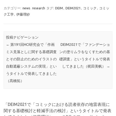
カテゴリー:
news
research
タグ:
DEIM
,
DEIM2021
,
コミック
,
コミッ
ク工学
,
伊藤理紗
投稿ナビゲーション
←
第191回HCI研究会で「作画
DEIM2021で「ファンデーショ
ミス見落としに関する基礎調査
ンの塗りムラをなくすための基
とその防止のためのイラストの
礎調査」というタイトルで発表
自動遮蔽システムの実現」とい
してきました（梶田美帆）
→
うタイトルで発表してきました
（髙橋拓）
「
DEIM2021で「コミックにおける読者依存の地雷表現に
関する基礎検討と軽減手法の検討」というタイトルで発表