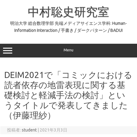
コ
ン
中村聡史研究室
テ
ン
ツ
へ
明治大学 総合数理学部 先端メディアサイエンス学科: Human-
ス
Information Interaction / 手書き / ダークパターン / BADUI
キ
ッ
プ
Menu
DEIM2021で「コミックにおける
読者依存の地雷表現に関する基
礎検討と軽減手法の検討」とい
うタイトルで発表してきました
（伊藤理紗）
投稿者:
student
|
2021年3月3日