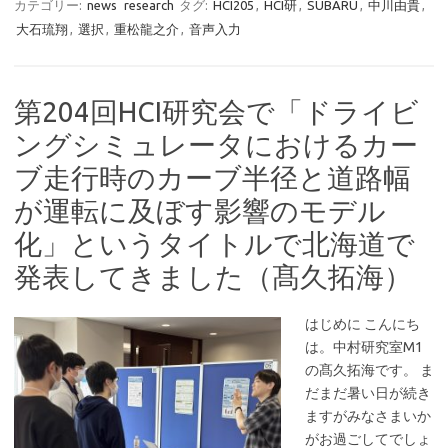
カテゴリー:
news
research
タグ:
HCI205
,
HCI研
,
SUBARU
,
中川由貴
,
大石琉翔
,
選択
,
重松龍之介
,
音声入力
第204回HCI研究会で「ドライビ
ングシミュレータにおけるカー
ブ走行時のカーブ半径と道路幅
が運転に及ぼす影響のモデル
化」というタイトルで北海道で
発表してきました（髙久拓海）
はじめに こんにち
は。中村研究室M1
の髙久拓海です。 ま
だまだ暑い日が続き
ますがみなさまいか
がお過ごしてでしょ