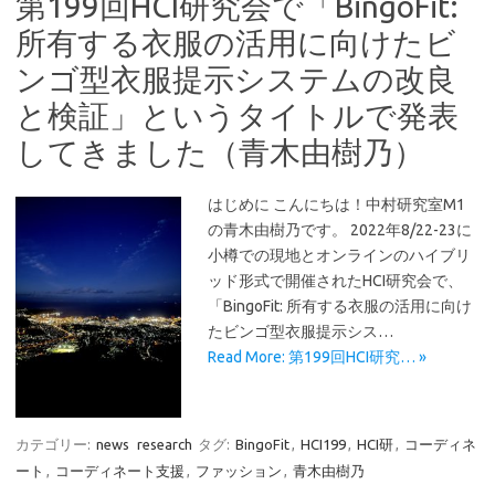
第199回HCI研究会で「BingoFit:
所有する衣服の活用に向けたビ
ンゴ型衣服提示システムの改良
と検証」というタイトルで発表
してきました（青木由樹乃）
はじめに こんにちは！中村研究室M1
の青木由樹乃です。 2022年8/22-23に
小樽での現地とオンラインのハイブリ
ッド形式で開催されたHCI研究会で、
「BingoFit: 所有する衣服の活用に向け
たビンゴ型衣服提示シス…
Read More: 第199回HCI研究… »
カテゴリー:
news
research
タグ:
BingoFit
,
HCI199
,
HCI研
,
コーディネ
ート
,
コーディネート支援
,
ファッション
,
青木由樹乃