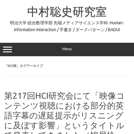
コ
ン
中村聡史研究室
テ
ン
ツ
へ
明治大学 総合数理学部 先端メディアサイエンス学科: Human-
ス
Information Interaction / 手書き / ダークパターン / BADUI
キ
ッ
プ
Menu
「
HCI研
」タグアーカイブ
第217回HCI研究会にて「映像コ
ンテンツ視聴における部分的英
語字幕の遅延提示がリスニング
に及ぼす影響」というタイトル