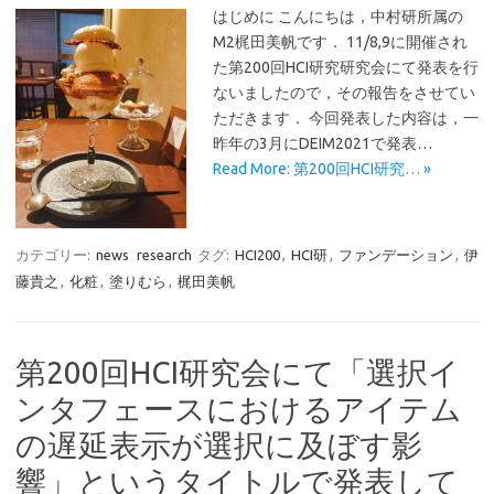
はじめに こんにちは，中村研所属の
M2梶田美帆です． 11/8,9に開催され
た第200回HCI研究研究会にて発表を行
ないましたので，その報告をさせてい
ただきます． 今回発表した内容は，一
昨年の3月にDEIM2021で発表…
Read More: 第200回HCI研究… »
カテゴリー:
news
research
タグ:
HCI200
,
HCI研
,
ファンデーション
,
伊
藤貴之
,
化粧
,
塗りむら
,
梶田美帆
第200回HCI研究会にて「選択イ
ンタフェースにおけるアイテム
の遅延表示が選択に及ぼす影
響」というタイトルで発表して