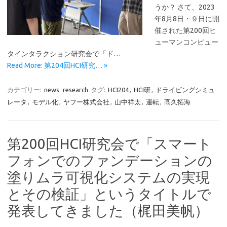
うか？ さて、2023
年8月8日・９日に開
催された第200回ヒ
ューマンコンピュー
タインタラクション研究会で「ド…
Read More: 第204回HCI研究… »
カテゴリー:
news
research
タグ:
HCI204
,
HCI研
,
ドライビングシミュ
レータ
,
モデル化
,
ヤフー株式会社
,
山中祥太
,
運転
,
髙久拓海
第200回HCI研究会で「スマート
フォンでのファンデーションの
塗りムラ可視化システムの実現
とその検証」というタイトルで
発表してきました（梶田美帆）