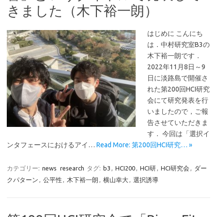
きました（木下裕一朗）
はじめに こんにち
は．中村研究室B3の
木下裕一朗です．
2022年11月8日～9
日に淡路島で開催さ
れた第200回HCI研究
会にて研究発表を行
いましたので，ご報
告させていただきま
す． 今回は「選択イ
ンタフェースにおけるアイ…
Read More: 第200回HCI研究… »
カテゴリー:
news
research
タグ:
b3
,
HCI200
,
HCI研
,
HCI研究会
,
ダー
クパターン
,
公平性
,
木下裕一朗
,
横山幸大
,
選択誘導