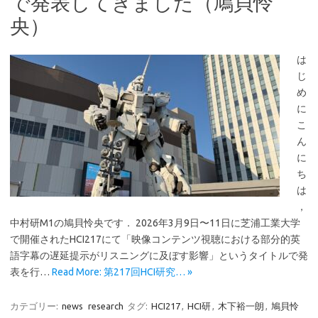
で発表してきました（鳩貝怜
央）
は
じ
め
に
こ
ん
に
ち
は
，
中村研M1の鳩貝怜央です． 2026年3月9日〜11日に芝浦工業大学
で開催されたHCI217にて「映像コンテンツ視聴における部分的英
語字幕の遅延提示がリスニングに及ぼす影響」というタイトルで発
表を行…
Read More: 第217回HCI研究… »
カテゴリー:
news
research
タグ:
HCI217
,
HCI研
,
木下裕一朗
,
鳩貝怜