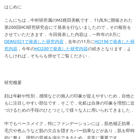
はじめに
こんにちは，中村研所属のM2梶田美帆です． 11/8,9に開催された
第200回HCI研究研究会にて発表を行ないましたので，その報告を
させていただきます． 今回発表した内容は，一昨年の3月に
DEIM2021で発表した研究内容
，去年の11月に
HCI196で発表した研
究内容
，今年の
HCI200で発表した研究内容
の続きとなります．よ
ろしければ，そちらも併せてご覧ください．
研究概要
顔は年齢や性別，感情などの個人の印象が捉えやすいため，自他と
もに注目しやすい部位です．そこで，化粧は自身の印象を理想に近
づけるための手段のひとつとして様々な人に用いられてきました．
中でもベースメイク，特にファンデーションには，肌色補正効果，
毛穴や色ムラなど肌の欠点を隠すカバー効果などがあり，肌を即時
的に整え，理想の質感を演出できるため，非常に重要です．