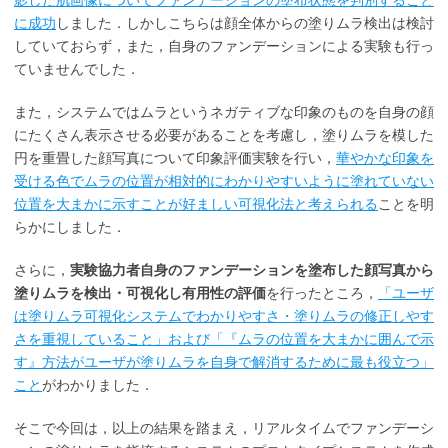
に成功
しました．しかしこちらは顔全体からの塗りムラ検出は検討
していておらず，また，自身のファンデーションによる実験も行っ
ていませんでした．
また，システムではムラというネガティブな印象のものを自身の顔
にたくさん表示させる必要があることを考慮し，塗りムラを模した
円を重畳した顔写真について印象評価実験を行い，
華やかな印象を
受ける色でムラの位置が相対的にわかりやすいように塗れていない
位置を大まかに示すことが好ましい可視化法と考えられる
ことを明
らかにしました．
さらに，
実験協力者自身のファンデーションを塗布した顔写真から
塗りムラを検出・可視化し有用性の評価
を行ったところ，
「ユーザ
は塗りムラ可視化システムでわかりやすさ・塗りムラの修正しやす
さを重視していること」および「『ムラの位置を大まかに囲んで示
す』方法がユーザが塗りムラを自身で解消するために最も役立つ」
こと
がわかりました．
そこで今回は，以上の結果を踏まえ，リアルタイムでファンデーシ