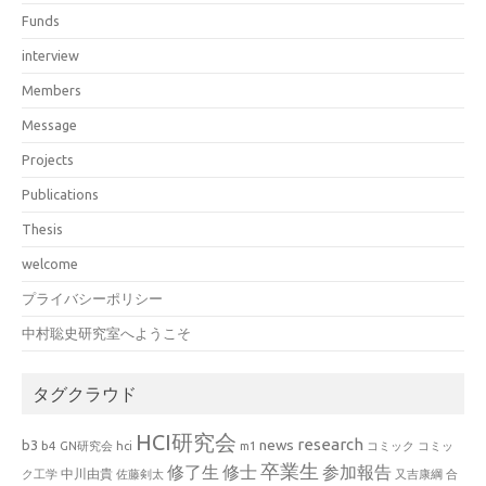
Funds
interview
Members
Message
Projects
Publications
Thesis
welcome
プライバシーポリシー
中村聡史研究室へようこそ
タグクラウド
HCI研究会
research
news
b3
b4
GN研究会
hci
m1
コミック
コミッ
卒業生
修了生
修士
参加報告
中川由貴
ク工学
佐藤剣太
又吉康綱
合