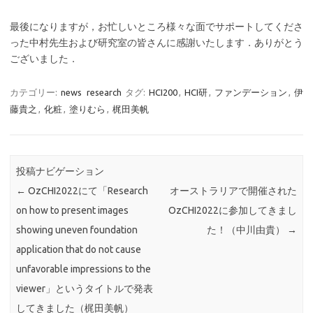
最後になりますが，お忙しいところ様々な面でサポートしてくださ
った中村先生および研究室の皆さんに感謝いたします．ありがとう
ございました．
カテゴリー:
news
research
タグ:
HCI200
,
HCI研
,
ファンデーション
,
伊
藤貴之
,
化粧
,
塗りむら
,
梶田美帆
投稿ナビゲーション
←
OzCHI2022にて「Research
オーストラリアで開催された
on how to present images
OzCHI2022に参加してきまし
showing uneven foundation
た！（中川由貴）
→
application that do not cause
unfavorable impressions to the
viewer」というタイトルで発表
してきました（梶田美帆）