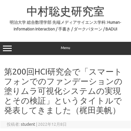
コ
ン
中村聡史研究室
テ
ン
ツ
へ
明治大学 総合数理学部 先端メディアサイエンス学科: Human-
ス
Information Interaction / 手書き / ダークパターン / BADUI
キ
ッ
プ
Menu
第200回HCI研究会で「スマート
フォンでのファンデーションの
塗りムラ可視化システムの実現
とその検証」というタイトルで
発表してきました（梶田美帆）
投稿者:
student
|
2022年12月8日