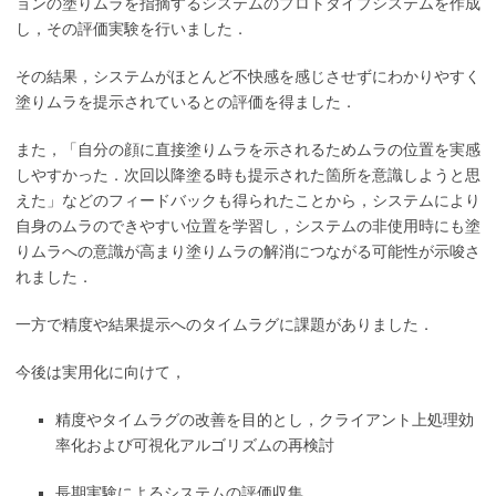
ョンの塗りムラを指摘するシステムのプロトタイプシステムを作成
し，その評価実験を行いました．
その結果，システムがほとんど不快感を感じさせずにわかりやすく
塗りムラを提示されているとの評価を得ました．
また，「自分の顔に直接塗りムラを示されるためムラの位置を実感
しやすかった．次回以降塗る時も提示された箇所を意識しようと思
えた」などのフィードバックも得られたことから，システムにより
自身のムラのできやすい位置を学習し，システムの非使用時にも塗
りムラへの意識が高まり塗りムラの解消につながる可能性が示唆さ
れました．
一方で精度や結果提示へのタイムラグに課題がありました．
今後は実用化に向けて，
精度やタイムラグの改善を目的とし，クライアント上処理効
率化および可視化アルゴリズムの再検討
長期実験によるシステムの評価収集