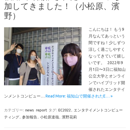
加してきました！（小松原、濱
野）
こんにちは！ もう9
月なんてあっという
間ですね！少しずつ
涼しく過ごしやすく
なってきていて嬉し
いです。 2022年9
月1日〜3日に福知山
公立大学とオンライ
ンでハイブリッド開
催されたエンタテイ
ンメントコンピュー…
Read More: 福知山で開催されたE… »
カテゴリー:
news
report
タグ:
EC2022
,
エンタテイメントコンピュー
ティング
,
参加報告
,
小松原達哉
,
濱野花莉