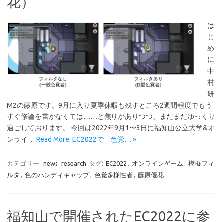
花）
は
じ
め
に
中
村
研
M2の藤原です。9月に入り夏季休暇も残すところ2週間程度でもう
すぐ修論を書かなくては……と焦りがありつつ、まだまだゆっくり
過ごしております。 今回は2022年9月1〜3日に福知山公立大学&オ
ンライ…
Read More: EC2022で「色覚… »
カテゴリー:
news
research
タグ:
EC2022
,
オンラインゲーム
,
模擬フィ
ルタ
,
色のハンディキャップ
,
色覚多様性者
,
藤原優花
福知山で開催されたEC2022に参