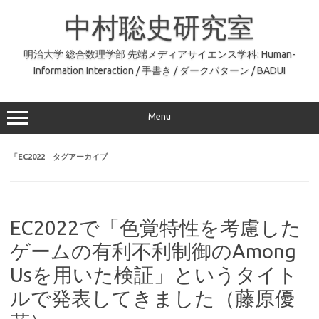
コ
ン
中村聡史研究室
テ
ン
ツ
へ
明治大学 総合数理学部 先端メディアサイエンス学科: Human-
ス
Information Interaction / 手書き / ダークパターン / BADUI
キ
ッ
プ
Menu
「
EC2022
」タグアーカイブ
EC2022で「色覚特性を考慮した
ゲームの有利不利制御のAmong
Usを用いた検証」というタイト
ルで発表してきました（藤原優