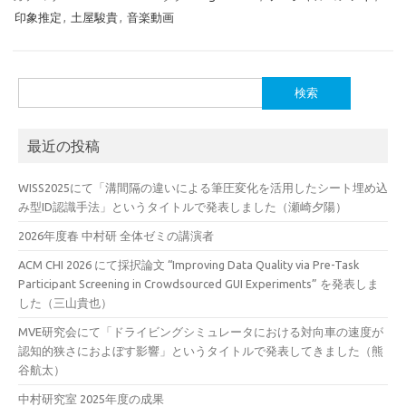
印象推定
,
土屋駿貴
,
音楽動画
検
索:
最近の投稿
WISS2025にて「溝間隔の違いによる筆圧変化を活用したシート埋め込
み型ID認識手法」というタイトルで発表しました（瀬崎夕陽）
2026年度春 中村研 全体ゼミの講演者
ACM CHI 2026 にて採択論文 “Improving Data Quality via Pre-Task
Participant Screening in Crowdsourced GUI Experiments” を発表しま
した（三山貴也）
MVE研究会にて「ドライビングシミュレータにおける対向車の速度が
認知的狭さにおよぼす影響」というタイトルで発表してきました（熊
谷航太）
中村研究室 2025年度の成果