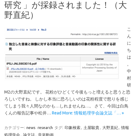
研究 」が採録されました！（大
野直紀）
こ
ん
に
ち
は
。
中
村
研
M2の大野直紀です。 花粉がひどくて今後もっと増えると思うと恐
ろしいですね。 しかし本当に恐ろしいのは花粉程度で怒りを感じ
てしまう我々人間なのかも…しれませんね…。 さて、今回は白鳥
くんの報告記事や松井…
Read More: 情報処理学会論文誌「… »
カテゴリー:
news
research
タグ:
印象検索
,
土屋駿貴
,
大野直紀
,
情報
処理学会
,
論文誌
,
音楽動画