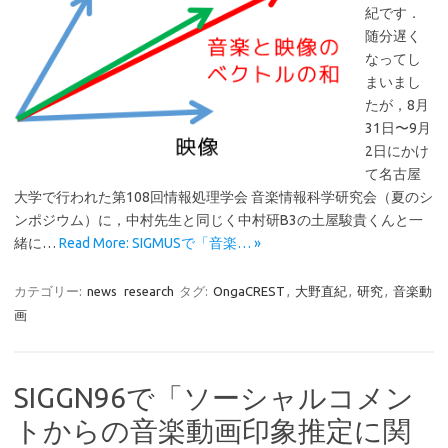
紀です．
随分遅く
なってし
まいまし
たが，8月
31日〜9月
2日にかけ
て名古屋
大学で行われた第108回情報処理学会 音楽情報科学研究会（夏のシ
ンポジウム）に，中村先生と同じく中村研B3の土屋駿貴くんと一
緒に…
Read More: SIGMUSで「音楽… »
カテゴリー:
news
research
タグ:
OngaCREST
,
大野直紀
,
研究
,
音楽動
画
SIGGN96で「ソーシャルコメン
トからの音楽動画印象推定に関