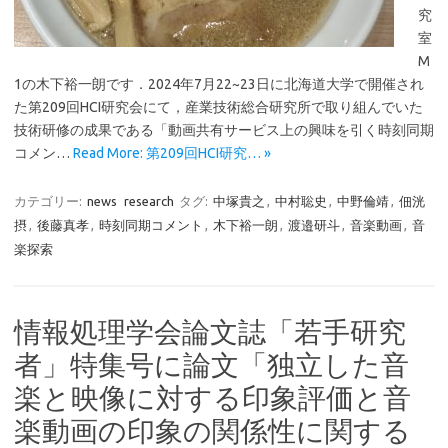
究
室
M
1の木下裕一朗です．2024年7月22~23日に北海道大学で開催され
た第209回HCI研究会にて，産業技術総合研究所で取り組んでいた
技術研修の成果である「動画共有サービス上の興味を引く時刻同期
コメン…
Read More: 第209回HCI研究… »
カテゴリー:
news
research
タグ:
中塚貴之
,
中村聡史
,
中野倫靖
,
佃洸
摂
,
後藤真孝
,
時刻同期コメント
,
木下裕一朗
,
渡邉研斗
,
音楽動画
,
音
楽探索
情報処理学会論文誌「若手研究
者」特集号に論文「独立した音
楽と映像に対する印象評価と音
楽動画の印象の関係性に関する