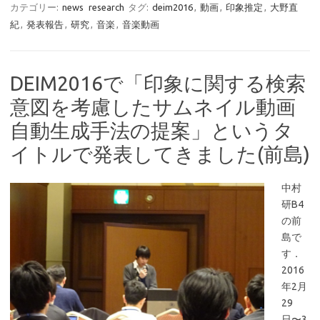
カテゴリー:
news
research
タグ:
deim2016
,
動画
,
印象推定
,
大野直
紀
,
発表報告
,
研究
,
音楽
,
音楽動画
DEIM2016で「印象に関する検索
意図を考慮したサムネイル動画
自動生成手法の提案」というタ
イトルで発表してきました(前島)
中村
研B4
の前
島で
す．
2016
年2月
29
日〜3