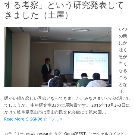
する考察」という研究発表して
きました（土屋）
いつ
の間
にか
吐く
息が
白く
なる
ころ
とな
り、
暖かい鍋が恋しい季節となってきました。みなさまいかがお過ごし
でしょうか。 中村研究室B3の土屋駿貴です。 2015年10月2~3日に
かけて岐阜県高山市は高山市民文化会館にて第96回…
Read More: SIGGN96で「ソ… »
カテゴリー:
news
research
タグ:
OngaCREST
,
ソーシャルコメント
,