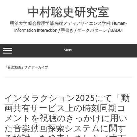
コ
ン
中村聡史研究室
テ
ン
ツ
へ
明治大学 総合数理学部 先端メディアサイエンス学科: Human-
ス
Information Interaction / 手書き / ダークパターン / BADUI
キ
ッ
プ
Menu
「
音楽動画
」タグアーカイブ
インタラクション2025にて「動
画共有サービス上の時刻同期コ
メントを視聴のきっかけに用い
た音楽動画探索システムに関す