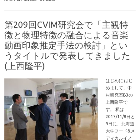
第209回CVIM研究会で「主観特
徴と物理特徴の融合による音楽
動画印象推定手法の検討」とい
うタイトルで発表してきました
(上西隆平)
はじめに はじ
めまして、中
村研究室B3の
上西隆平で
す。 私は
2017/11/8日と
9日に、北海道
大学フード&メ
ディカルイノ