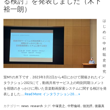
る検討」を発表しました（木下
裕一朗）
は
じ
め
に
中
村
聡
史
研
究
室M1の木下です．2025年3月2日から4日にかけて開催されたイン
タラクション2025にて，動画共有サービス上の時刻同期コメント
を視聴のきっかけに用いた音楽動画探索システムに関する検討を発
表しました…
Read More: インタラクション20… »
カテゴリー:
news
research
タグ:
中塚貴之
,
中野倫靖
,
佃洸摂
,
後藤真