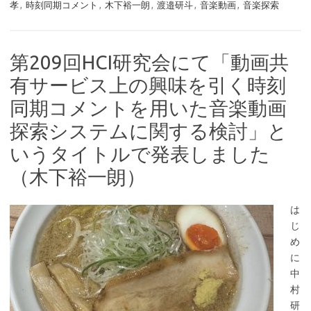
孝
,
時刻同期コメント
,
木下裕一朗
,
渡邉研斗
,
音楽動画
,
音楽探索
第209回HCI研究会にて「動画共
有サービス上の興味を引く時刻
同期コメントを用いた音楽動画
探索システムに関する検討」と
いうタイトルで発表しました
（木下裕一朗）
は
じ
め
に
中
村
研