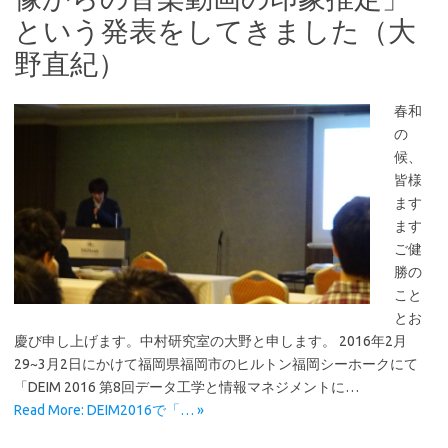
という発表をしてきました（大
野直紀）
春和
の
候、
皆様
ます
ます
ご健
勝の
こと
とお
慶び申し上げます。中村研究室の大野と申します。 2016年2月
29~3月2日にかけて福岡県福岡市のヒルトン福岡シーホークにて
「DEIM 2016 第8回データ工学と情報マネジメントに…
Read More: DEIM2016で「… »