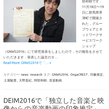
部和樹です．
11月18日〜19
日に群馬県草
津町で開催さ
れた，グルー
プウェアとネ
ットワークサ
ービスワーク
ショップ
（GNWS2016）にて研究発表をしましたので，その報告をさせて
いただきます．発表した論文のタ…
Read More: GNWS2016で「… »
カテゴリー:
news
research
タグ:
GNWS2016
,
OngaCREST
,
印象推定
,
土屋駿貴
,
大野直紀
,
阿部和樹
,
音楽動画
DEIM2016で「独立した音楽と映
像からの音楽動画の印象推定」