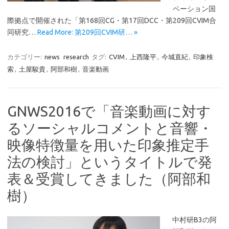
ベーション国
際拠点で開催された「第168回CG・第17回DCC・第209回CVIM合
同研究…
Read More: 第209回CVIM研… »
カテゴリー:
news
research
タグ:
CVIM
,
上西隆平
,
今城直紀
,
印象検
索
,
土屋駿貴
,
阿部和樹
,
音楽動画
GNWS2016で「音楽動画に対す
るソーシャルコメントと音響・
映像特徴量を用いた印象推定手
法の検討」というタイトルで発
表＆受賞してきました（阿部和
樹）
中村研B3の阿