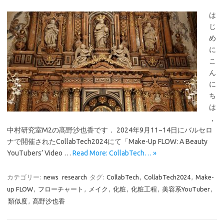
は
じ
め
に
こ
ん
に
ち
は
，
中村研究室M2の髙野沙也香です． 2024年9月11~14日にバルセロ
ナで開催されたCollabTech2024にて「Make-Up FLOW: A Beauty
YouTubers’ Video …
Read More: CollabTech… »
カテゴリー:
news
research
タグ:
CollabTech
,
CollabTech2024
,
Make-
up FLOW
,
フローチャート
,
メイク
,
化粧
,
化粧工程
,
美容系YouTuber
,
類似度
,
髙野沙也香