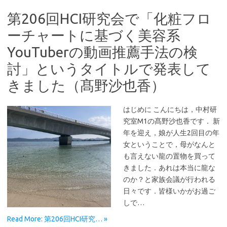
第206回HCI研究会で「化粧フロ
ーチャートに基づく美容系
YouTuberの動画推薦手法の検
討」というタイトルで発表して
きました（髙野沙也香）
はじめに こんにちは，中村研
究室M1の髙野沙也香です． 新
年を迎え，娘が人生2回目の年
女ということで，母がなんと
も言えない龍の置物を買って
きました．あれは本当に龍な
のか？と家族会議が行われる
日々です．皆様いかがお過ご
しで…
Read More: 第206回HCI研究… »