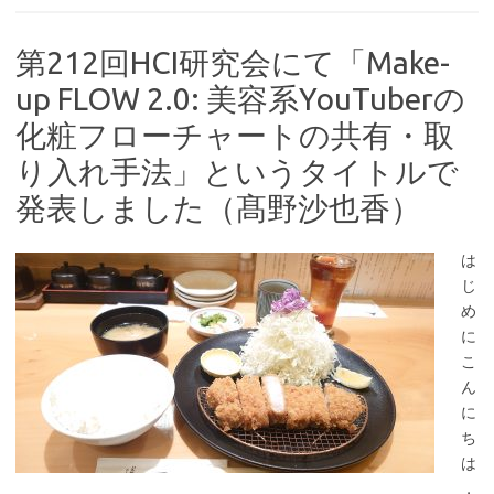
第212回HCI研究会にて「Make-
up FLOW 2.0: 美容系YouTuberの
化粧フローチャートの共有・取
り入れ手法」というタイトルで
発表しました（髙野沙也香）
は
じ
め
に
こ
ん
に
ち
は
，