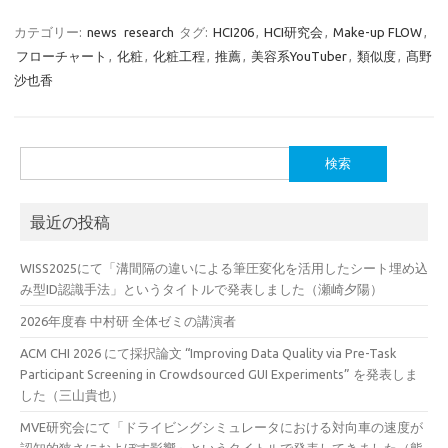
カテゴリー:
news
research
タグ:
HCI206
,
HCI研究会
,
Make-up FLOW
,
フローチャート
,
化粧
,
化粧工程
,
推薦
,
美容系YouTuber
,
類似度
,
髙野
沙也香
検
索:
最近の投稿
WISS2025にて「溝間隔の違いによる筆圧変化を活用したシート埋め込
み型ID認識手法」というタイトルで発表しました（瀬崎夕陽）
2026年度春 中村研 全体ゼミの講演者
ACM CHI 2026 にて採択論文 “Improving Data Quality via Pre-Task
Participant Screening in Crowdsourced GUI Experiments” を発表しま
した（三山貴也）
MVE研究会にて「ドライビングシミュレータにおける対向車の速度が