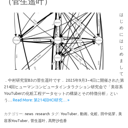
（菅生遥叶）
は
じ
め
に
は
じ
め
ま
し
て
．中村研究室B3の菅生遥叶です． 2025年9月3~4日に開催された第
214回ヒューマンコンピュータインタラクション研究会で「美容系
YouTuberの化粧工程データセットの構築とその特徴分析」とい
う…
Read More: 第214回HCI研究… »
カテゴリー:
news
research
タグ:
YouTuber
,
動画
,
化粧
,
田中佑芽
,
美
容系YouTuber
,
菅生遥叶
,
髙野沙也香