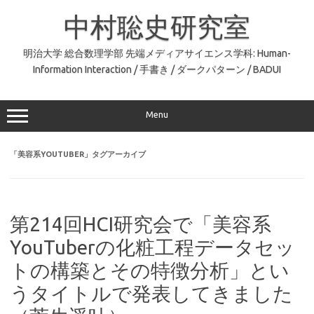
コ
ン
中村聡史研究室
テ
ン
ツ
へ
明治大学 総合数理学部 先端メディアサイエンス学科: Human-
ス
Information Interaction / 手書き / ダークパターン / BADUI
キ
ッ
プ
Menu
「
美容系YOUTUBER
」タグアーカイブ
第214回HCI研究会で「美容系
YouTuberの化粧工程データセッ
トの構築とその特徴分析」とい
うタイトルで発表してきました