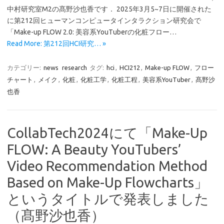
中村研究室M2の髙野沙也香です． 2025年3月5~7日に開催された
に第212回ヒューマンコンピュータインタラクション研究会で
「Make-up FLOW 2.0: 美容系YouTuberの化粧フロー…
Read More: 第212回HCI研究… »
カテゴリー:
news
research
タグ:
hci
,
HCI212
,
Make-up FLOW
,
フロー
チャート
,
メイク
,
化粧
,
化粧工学
,
化粧工程
,
美容系YouTuber
,
髙野沙
也香
CollabTech2024にて「Make-Up
FLOW: A Beauty YouTubers’
Video Recommendation Method
Based on Make-Up Flowcharts」
というタイトルで発表しました
（髙野沙也香）