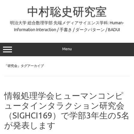
コ
ン
中村聡史研究室
テ
ン
ツ
へ
明治大学 総合数理学部 先端メディアサイエンス学科: Human-
ス
Information Interaction / 手書き / ダークパターン / BADUI
キ
ッ
プ
Menu
「
研究会
」タグアーカイブ
情報処理学会ヒューマンコンピ
ュータインタラクション研究会
（SIGHCI169）で学部3年生の5名
が発表します