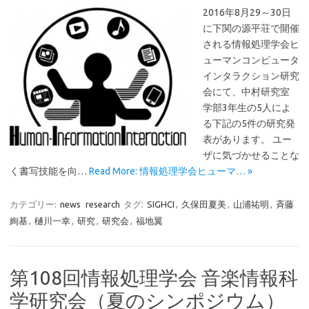
2016年8月29～30日
に下関の源平荘で開催
される情報処理学会ヒ
ューマンコンピュータ
インタラクション研究
会にて、中村研究室
学部3年生の5人によ
る下記の5件の研究発
表があります。 ユー
ザに気づかせることな
く書写技能を向…
Read More: 情報処理学会ヒューマ… »
カテゴリー:
news
research
タグ:
SIGHCI
,
久保田夏美
,
山浦祐明
,
斉藤
絢基
,
樋川一幸
,
研究
,
研究会
,
福地翼
第108回情報処理学会 音楽情報科
学研究会（夏のシンポジウム）