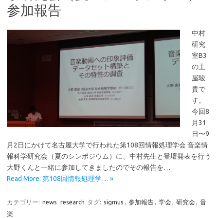
参加報告
中村
研究
室B3
の土
屋駿
貴で
す。
今回8
月31
日〜9
月2日にかけて名古屋大学で行われた第108回情報処理学会 音楽情
報科学研究会（夏のシンポジウム）に、中村先生と登壇発表を行う
大野くんと一緒に参加してきましたのでその報告を…
Read More: 第108回情報処理学… »
カテゴリー:
news
research
タグ:
sigmus
,
参加報告
,
学会
,
研究会
,
音
楽