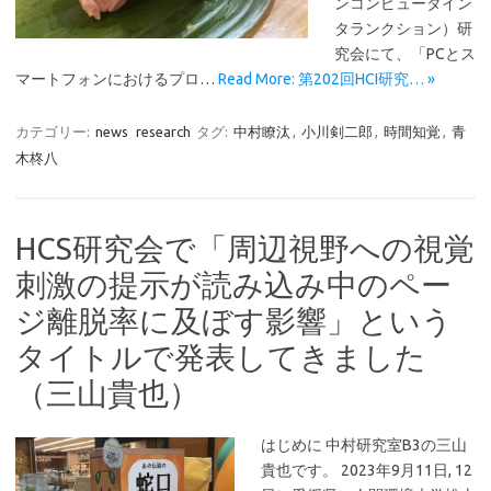
ンコンピュータイン
タランクション）研
究会にて、「PCとス
マートフォンにおけるプロ…
Read More: 第202回HCI研究… »
カテゴリー:
news
research
タグ:
中村瞭汰
,
小川剣二郎
,
時間知覚
,
青
木柊八
HCS研究会で「周辺視野への視覚
刺激の提示が読み込み中のペー
ジ離脱率に及ぼす影響」という
タイトルで発表してきました
（三山貴也）
はじめに 中村研究室B3の三山
貴也です。 2023年9月11日, 12