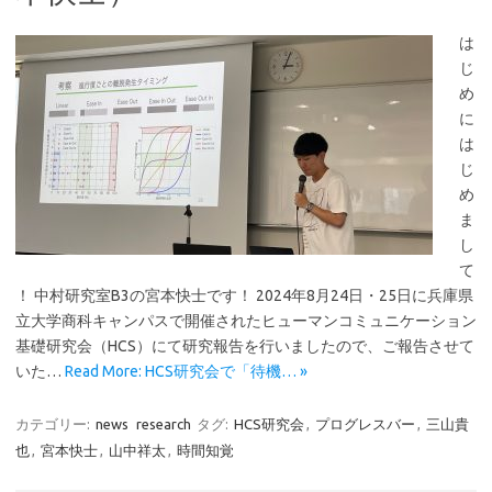
は
じ
め
に
は
じ
め
ま
し
て
！ 中村研究室B3の宮本快士です！ 2024年8月24日・25日に兵庫県
立大学商科キャンパスで開催されたヒューマンコミュニケーション
基礎研究会（HCS）にて研究報告を行いましたので、ご報告させて
いた…
Read More: HCS研究会で「待機… »
カテゴリー:
news
research
タグ:
HCS研究会
,
プログレスバー
,
三山貴
也
,
宮本快士
,
山中祥太
,
時間知覚