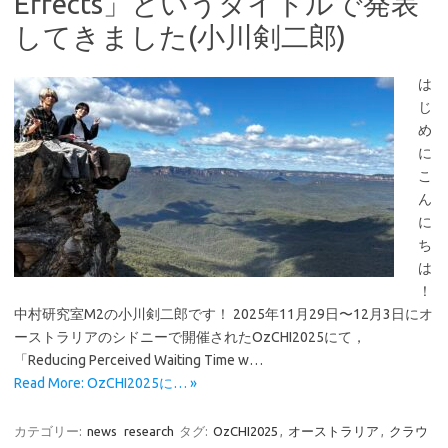
Effects」というタイトルで発表
してきました(小川剣二郎)
は
じ
め
に
こ
ん
に
ち
は
！
中村研究室M2の小川剣二郎です！ 2025年11月29日〜12月3日にオ
ーストラリアのシドニーで開催されたOzCHI2025にて，
「Reducing Perceived Waiting Time w…
Read More: OzCHI2025に… »
カテゴリー:
news
research
タグ:
OzCHI2025
,
オーストラリア
,
クラウ