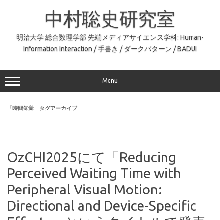
コ
ン
中村聡史研究室
テ
ン
ツ
へ
明治大学 総合数理学部 先端メディアサイエンス学科: Human-
ス
Information Interaction / 手書き / ダークパターン / BADUI
キ
ッ
プ
Menu
「
時間知覚
」タグアーカイブ
OzCHI2025にて「Reducing
Perceived Waiting Time with
Peripheral Visual Motion:
Directional and Device-Specific