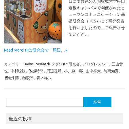
日に愛媛県の人間環境大学松山
道後キャンパスで開催されたヒ
ューマンコミュニケーション基
礎研究会（HCS）にて研究発表
を行いましたので、ご報告させ
ていただ…
Read More: HCS研究会で「周辺… »
カテゴリー:
news
research
タグ:
HCS研究会
,
プログレスバー
,
三山貴
也
,
中村瞭汰
,
体感時間
,
周辺視野
,
小川剣二郎
,
山中祥太
,
時間知覚
,
視覚刺激
,
離脱率
,
青木柊八
検
索:
最近の投稿