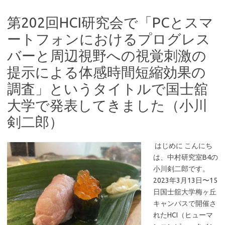
第202回HCI研究会で「PCとスマ
ートフォンにおけるプログレス
バーと周辺視野への視覚刺激の
提示による体感時間短縮効果の
調査」というタイトルで国士舘
大学で発表してきました（小川
剣二郎）
はじめに こんにち
は、中村研究室B4の
小川剣二郎です。
2023年3月13日〜15
日国士舘大学梅ヶ丘
キャンパスで開催さ
れたHCI（ヒューマ