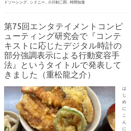
ドソーシング
,
シドニー
,
小川剣二郎
,
時間知覚
第75回エンタテイメントコンピ
ューティング研究会で『コンテ
キストに応じたデジタル時計の
部分強調表示による行動変容手
法』というタイトルで発表して
きました（重松龍之介）
は
じ
め
に
こ
ん
に