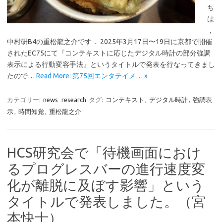
ち
は
，
中村研B4の重松龍之介です． 2025年3月17日〜19日に京都で開催
されたEC75にて『コンテキストに応じたデジタル時計の部分強調
表示による行動変容手法』というタイトルで発表を行なってきまし
たので…
Read More: 第75回エンタテイメ… »
カテゴリー:
news
research
タグ:
コンテキスト
,
デジタル時計
,
強調表
示
,
時間知覚
,
重松龍之介
HCS研究会で「待機画面におけ
るプログレスバーの進行速度変
化が離脱に及ぼす影響」という
タイトルで発表しました。（宮
本快士）