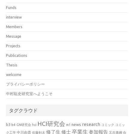
Funds
interview
Members
Message
Projects
Publications
Thesis
welcome
プライバシーポリシー
中村聡史研究室へようこそ
タグクラウド
HCI研究会
research
news
b3
b4
GN研究会
hci
m1
コミック
コミッ
卒業生
修了生
修士
参加報告
中川由貴
ク工学
佐藤剣太
又吉康綱
合