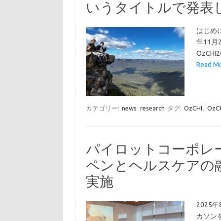
いうタイトルで発表
はじめに
年11
OzCHI2
Read M
カテゴリー:
news
research
タグ:
OzCHI
,
OzC
パイロットコーポレ
ペンとヘルスケアの
実施
2025
カソン