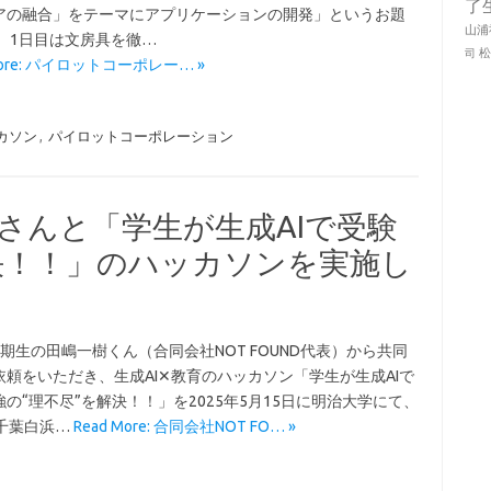
了
アの融合」をテーマにアプリケーションの開発」というお題
山浦
、 1日目は文房具を徹…
司
More: パイロットコーポレー… »
カソン
,
パイロットコーポレーション
NDさんと「学生が生成AIで受験
決！！」のハッカソンを実施し
期生の田嶋一樹くん（合同会社NOT FOUND代表）から共同
依頼をいただき、生成AI✕教育のハッカソン「学生が生成AIで
の“理不尽”を解決！！」を2025年5月15日に明治大学にて、
に千葉白浜…
Read More: 合同会社NOT FO… »