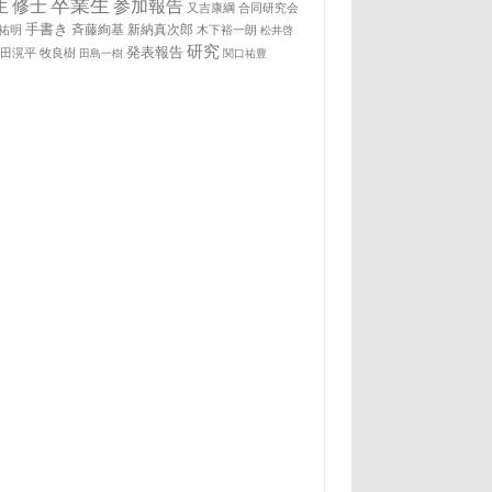
卒業生
生
修士
参加報告
又吉康綱
合同研究会
手書き
祐明
斉藤絢基
新納真次郎
木下裕一朗
松井啓
研究
発表報告
松田滉平
牧良樹
田島一樹
関口祐豊