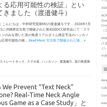
ト
よる応用可能性の検証」とい
20
てきました（渡邉健斗）
ACM
Qual
 こんにちは，中村研究室新M2の渡邉健斗です． 2026年1月
Cro
3日に沖縄県宮古島で開催された第42回DCC研究会にて「スマ
（
ォンのみを用いた首の角度リアルタイム推定手法のハッカソ
M
る応用可能性の検…
Read More: 宮古島で開催された第… »
け
と
中村
ストレートネック
,
スマホ首
,
ハッカソン
,
渡邉健斗
,
首の角度推
Awa
e Prevent “Text Neck”
Col
one? Real-Time Neck Angle
Con
ious Game as a Case Study」と
eve