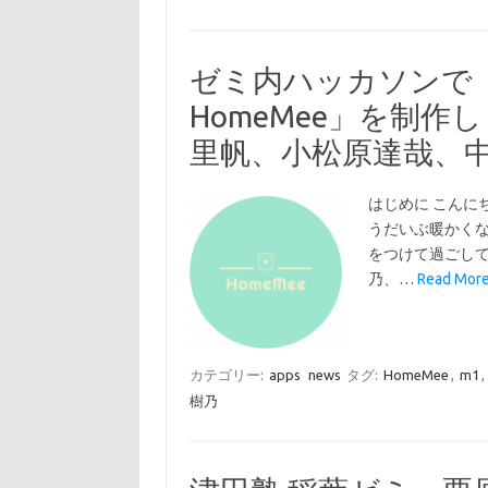
ゼミ内ハッカソンで
HomeMee」を制
里帆、小松原達哉、
はじめに こんに
うだいぶ暖かく
をつけて過ごして
乃、…
Read M
カテゴリー:
apps
news
タグ:
HomeMee
,
m1
,
樹乃