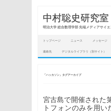
コ
ン
テ
中村聡史研究室
ン
ツ
へ
明治大学 総合数理学部 先端メディアサイエンス学科: Hu
ス
キ
ッ
プ
トップページ
ニュース
メッセージ
連絡先
デジタルライブラリ（別サイト）
「
ハッカソン
」タグアーカイブ
宮古島で開催された第
トフォンのみを用い