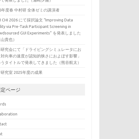
ルで発表しました（瀬崎夕陽）
26年度春 中村研 全体ゼミの講演者
 CHI 2026 にて採択論文 “Improving Data
ity via Pre-Task Participant Screening in
wdsourced GUI Experiments” を発表しました
三山貴也）
VE研究会にて「ドライビングシミュレータにお
る対向車の速度が認知的狭さにおよぼす影響」
いうタイトルで発表してきました（熊谷航太）
研究室 2025年度の成果
固定ページ
rds
laboration
tact
nt