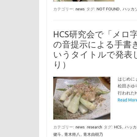
カテゴリー:
news
タグ:
NOT FOUND
,
ハッカ
HCS研究会で「メロ
の音提示による手書
いうタイトルで発表
り）
はじめに
松田さゆ
行われた
Read M
カテゴリー:
news
research
タグ:
HCS
,
ハッカ
健斗
,
青木柊八
,
青木由樹乃