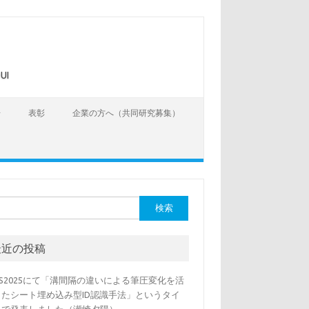
UI
告
表彰
企業の方へ（共同研究募集）
最近の投稿
SS2025にて「溝間隔の違いによる筆圧変化を活
したシート埋め込み型ID認識手法」というタイ