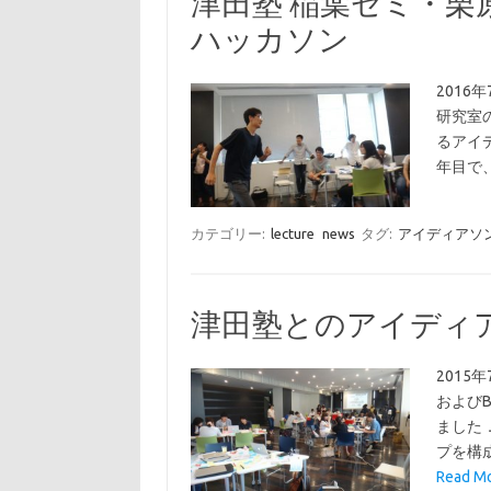
津田塾 稲葉ゼミ・
ハッカソン
2016
研究室
るアイ
年目で
カテゴリー:
lecture
news
タグ:
アイディアソ
津田塾とのアイディ
2015
および
ました
プを構
Read 