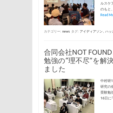
ルスケ
のもと
Read 
カテゴリー:
news
タグ:
アイディアソン
,
ハッ
合同会社NOT FOU
勉強の“理不尽”を解
ました
中村研1
研究の
受験勉強
16日