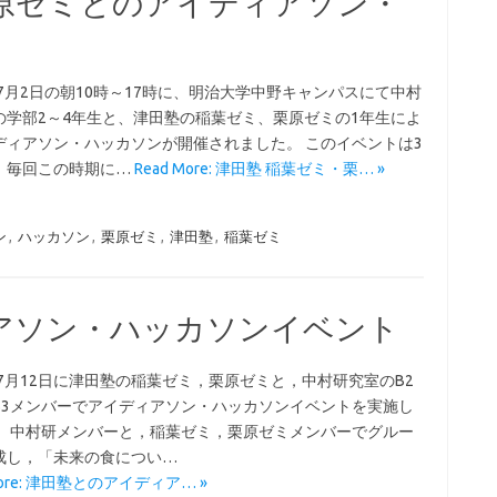
栗原ゼミとのアイディアソン・
年7月2日の朝10時～17時に、明治大学中野キャンパスにて中村
の学部2～4年生と、津田塾の稲葉ゼミ、栗原ゼミの1年生によ
ディアソン・ハッカソンが開催されました。 このイベントは3
、毎回この時期に…
Read More: 津田塾 稲葉ゼミ・栗… »
ン
,
ハッカソン
,
栗原ゼミ
,
津田塾
,
稲葉ゼミ
アソン・ハッカソンイベント
年7月12日に津田塾の稲葉ゼミ，栗原ゼミと，中村研究室のB2
B3メンバーでアイディアソン・ハッカソンイベントを実施し
． 中村研メンバーと，稲葉ゼミ，栗原ゼミメンバーでグルー
成し，「未来の食につい…
More: 津田塾とのアイディア… »