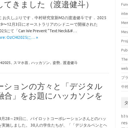
してきました（渡邉健斗）
Fun
inte
 お久しぶりです．中村研究室新M2の渡邉健斗です． 2025
Mem
月29〜12月3日にオーストラリアのシドニーで開催された
025にて「Can We Prevent “Text Neck&#…
Mes
ore: OzCHI2025に… »
Pro
Pub
The
HI2025
,
スマホ首
,
ハッカソン
,
姿勢
,
渡邉健斗
wel
プ
ーションの方々と「デジタル
中
融合」をお題にハッカソンを
b3
年8月28～29日に、パイロットコーポレーションさんとのハッ
res
を実施しました。 30人の学生たちが、「「デジタルペンとヘ