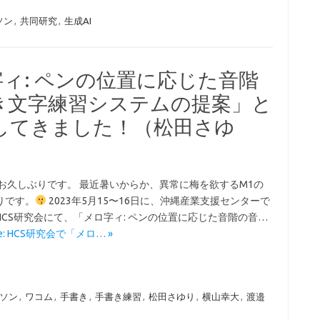
ソン
,
共同研究
,
生成AI
字ィ: ペンの位置に応じた音階
き文字練習システムの提案」と
してきました！（松田さゆ
 お久しぶりです。 最近暑いからか、異常に梅を欲するM1の
りです。
2023年5月15〜16日に、沖縄産業支援センターで
HCS研究会にて、「メロ字ィ: ペンの位置に応じた音階の音…
ore: HCS研究会で「メロ… »
ソン
,
ワコム
,
手書き
,
手書き練習
,
松田さゆり
,
横山幸大
,
渡邉