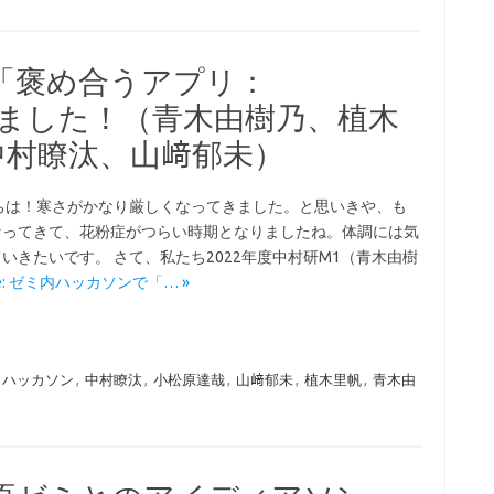
「褒め合うアプリ：
作しました！（青木由樹乃、植木
中村瞭汰、山﨑郁未）
ちは！寒さがかなり厳しくなってきました。と思いきや、も
なってきて、花粉症がつらい時期となりましたね。体調には気
いきたいです。 さて、私たち2022年度中村研M1（青木由樹
ore: ゼミ内ハッカソンで「… »
ハッカソン
,
中村瞭汰
,
小松原達哉
,
山﨑郁未
,
植木里帆
,
青木由