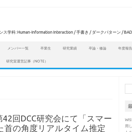
man-Information Interaction / 手書き / ダークパターン / BAD
メンバー一覧
卒業生
研究業績
卒論・修論
年度報
研究室運営記事（NOTE）
検
索:
42回DCC研究会にて「スマー
WI
た首の角度リアルタイム推定
用