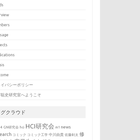
ds
rview
bers
sage
jects
lications
sis
come
ライバシーポリシー
村聡史研究室へようこそ
タグクラウド
HCI研究会
news
b4
GN研究会
hci
m1
修
earch
中川由貴
コミック
コミック工学
佐藤剣太