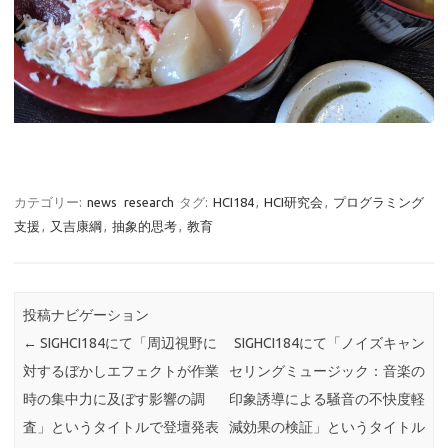
カテゴリー:
news
research
タグ:
HCI184
,
HCI研究会
,
プログラミング
支援
,
又吉康綱
,
抽象的思考
,
教育
投稿ナビゲーション
←
SIGHCI184にて「周辺視野に
SIGHCI184にて「ノイズキャン
対するぼかしエフェクトが作業
セリングミュージック：音楽の
時の集中力に及ぼす影響の調
印象誘導による騒音の不快度軽
査」というタイトルで登壇発表
減効果の検証」というタイトル