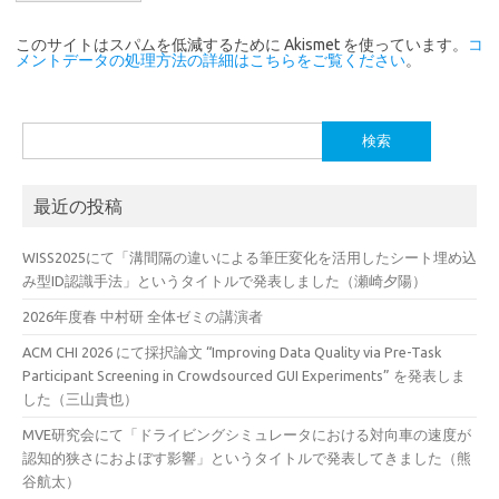
このサイトはスパムを低減するために Akismet を使っています。
コ
メントデータの処理方法の詳細はこちらをご覧ください
。
検
索:
最近の投稿
WISS2025にて「溝間隔の違いによる筆圧変化を活用したシート埋め込
み型ID認識手法」というタイトルで発表しました（瀬崎夕陽）
2026年度春 中村研 全体ゼミの講演者
ACM CHI 2026 にて採択論文 “Improving Data Quality via Pre-Task
Participant Screening in Crowdsourced GUI Experiments” を発表しま
した（三山貴也）
MVE研究会にて「ドライビングシミュレータにおける対向車の速度が
認知的狭さにおよぼす影響」というタイトルで発表してきました（熊
谷航太）