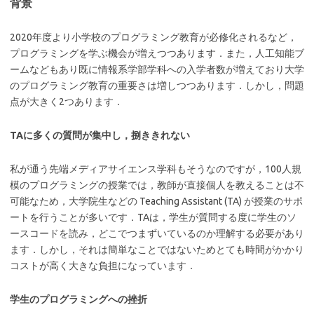
背景
2020年度より小学校のプログラミング教育が必修化されるなど，
プログラミングを学ぶ機会が増えつつあります．また，人工知能ブ
ームなどもあり既に情報系学部学科への入学者数が増えており大学
のプログラミング教育の重要さは増しつつあります．しかし，問題
点が大きく2つあります．
TAに多くの質問が集中し，捌ききれない
私が通う先端メディアサイエンス学科もそうなのですが，100人規
模のプログラミングの授業では，教師が直接個人を教えることは不
可能なため，大学院生などの Teaching Assistant (TA) が授業のサポ
ートを行うことが多いです．TAは，学生が質問する度に学生のソ
ースコードを読み，どこでつまずいているのか理解する必要があり
ます．しかし，それは簡単なことではないためとても時間がかかり
コストが高く大きな負担になっています．
学生のプログラミングへの挫折