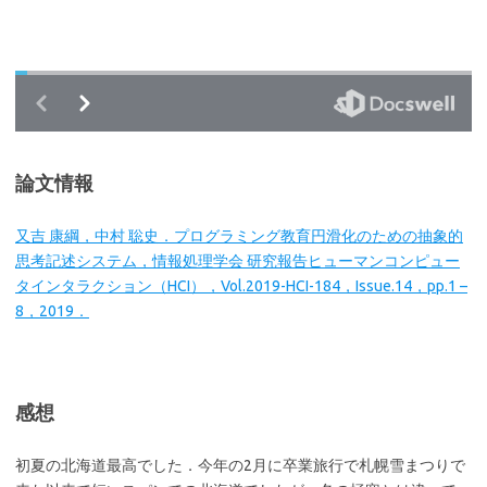
論文情報
又吉 康綱，中村 聡史．プログラミング教育円滑化のための抽象的
思考記述システム，情報処理学会 研究報告ヒューマンコンピュー
タインタラクション（HCI），Vol.2019-HCI-184，Issue.14，pp.1 –
8，2019．
感想
初夏の北海道最高でした．今年の2月に卒業旅行で札幌雪まつりで