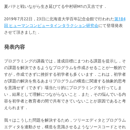
夏バテと戦いながら生き延びてる中村研M1の又吉です．
2019年7月22日，23日に北海道大学百年記念会館で行われた
第184
回 ヒューマンコンピュータインタラクション研究会
にて登壇発表
させて頂きました．
発表内容
プログラミングの講義では，達成目標にまつわる課題を提示し，そ
の課題を解決できるようなプログラムを作成させることが一般的で
すが，作成できずに挫折する初学者も多くいます．これは，初学者
が課題の解決を焦るあまりプログラムの構造に関連する抽象的思考
を意識せず（できず）場当たり的にプログラミングを行ってしま
い，結果として理解につながらないこと．また，その悩んでいる内
容を初学者と教育者の間で共有できていないことが原因であると考
えられます．
我々はこうした問題を解決するため，ツリーエディタとプログラム
エディタを連動させ，構造を意識させるようなソースコードとそれ