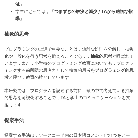
減
」
学生にとっては，「
つまずきの解決と減少
/
TA
から
適切な指
導
」
抽象的思考
プログラミングの上達で重要なことは，煩雑な処理を分解し，抽象
化や一般化を行う思考を鍛えることであり，
抽象的思考
と呼ばれて
います．また，小学校のプログラミング教育においても，プログラ
ミングする前段階の思考力として抽象的思考を
プログラミング的思
考
と呼び，教育の柱としています．
本研究では，プログラムを記述する前に，頭の中で考えている抽象
的思考を可視化することで，TAと学生のコミュニケーションを支
援します．
提案手法
提案する手法は，ソースコード内の日本語コメント1つ1つをノー