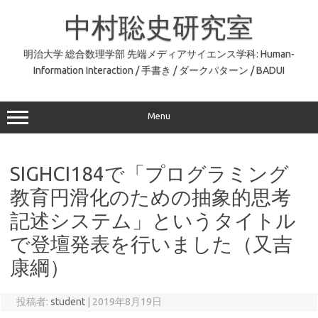
コ
ン
中村聡史研究室
テ
ン
ツ
へ
明治大学 総合数理学部 先端メディアサイエンス学科: Human-
ス
Information Interaction / 手書き / ダークパターン / BADUI
キ
ッ
プ
Menu
SIGHCI184で「プログラミング
教育円滑化のための抽象的思考
記述システム」というタイトル
で登壇発表を行いました（又吉
康綱）
投稿者:
student
|
2019年8月19日