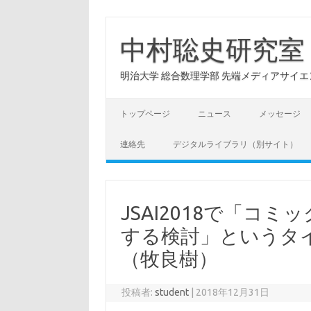
コ
ン
テ
中村聡史研究室
ン
ツ
へ
明治大学 総合数理学部 先端メディアサイエンス学科: Hu
ス
キ
ッ
プ
トップページ
ニュース
メッセージ
連絡先
デジタルライブラリ（別サイト）
JSAI2018で「コ
する検討」というタ
（牧良樹）
投稿者:
student
|
2018年12月31日