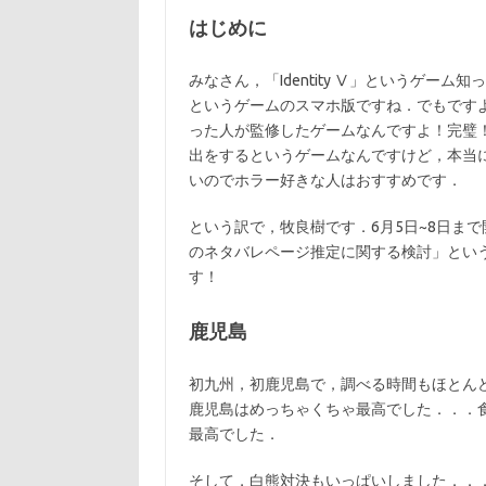
はじめに
みなさん，「Identity Ⅴ」というゲーム知っ
というゲームのスマホ版ですね．でもですよ！この
った人が監修したゲームなんですよ！完璧
出をするというゲームなんですけど，本当
いのでホラー好きな人はおすすめです．
という訳で，牧良樹です．6月5日~8日まで開催
のネタバレページ推定に関する検討」とい
す！
鹿児島
初九州，初鹿児島で，調べる時間もほとん
鹿児島はめっちゃくちゃ最高でした．．．
最高でした．
そして，白熊対決もいっぱいしました．．