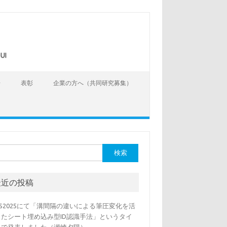
UI
告
表彰
企業の方へ（共同研究募集）
最近の投稿
SS2025にて「溝間隔の違いによる筆圧変化を活
したシート埋め込み型ID認識手法」というタイ