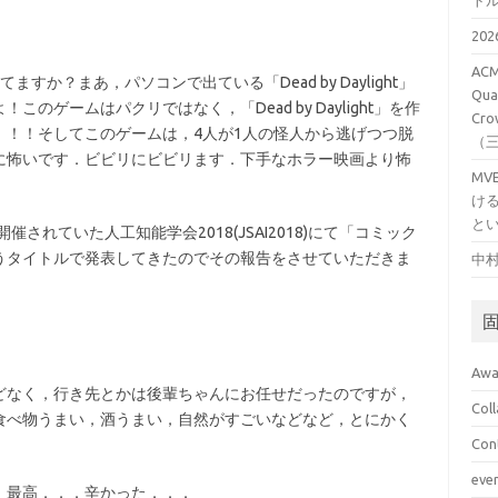
ト
20
ACM
てますか？まあ，パソコンで出ている「Dead by Daylight」
Qual
ゲームはパクリではなく，「Dead by Daylight」を作
Cro
！！！そしてこのゲームは，4人が1人の怪人から逃げつつ脱
（
に怖いです．ビビリにビビリます．下手なホラー映画より怖
M
け
と
されていた人工知能学会2018(JSAI2018)にて「コミック
うタイトルで発表してきたのでその報告をさせていただきま
中村
Awa
どなく，行き先とかは後輩ちゃんにお任せだったのですが，
Col
食べ物うまい，酒うまい，自然がすごいなどなど，とにかく
Con
eve
．最高．．．辛かった．．．