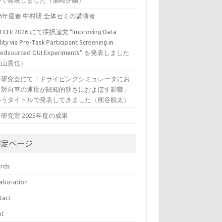
ルで発表しました（瀬崎夕陽）
26年度春 中村研 全体ゼミの講演者
 CHI 2026 にて採択論文 “Improving Data
ity via Pre-Task Participant Screening in
wdsourced GUI Experiments” を発表しました
三山貴也）
VE研究会にて「ドライビングシミュレータにお
る対向車の速度が認知的狭さにおよぼす影響」
いうタイトルで発表してきました（熊谷航太）
研究室 2025年度の成果
固定ページ
rds
laboration
tact
nt