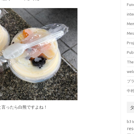
Fun
inte
Mem
Mes
Pro
Pub
The
wel
プ
中
と言ったら白熊ですよね！
b3
res