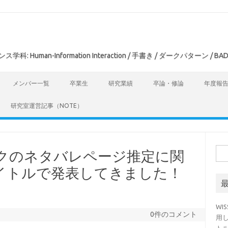
man-Information Interaction / 手書き / ダークパターン / BAD
メンバー一覧
卒業生
研究業績
卒論・修論
年度報
研究室運営記事（NOTE）
検
ミックのネタバレページ推定に関
索:
イトルで発表してきました！
WI
0件のコメント
用