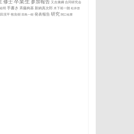
卒業生
生
修士
参加報告
又吉康綱
合同研究会
手書き
祐明
斉藤絢基
新納真次郎
木下裕一朗
松井啓
研究
発表報告
松田滉平
牧良樹
田島一樹
関口祐豊