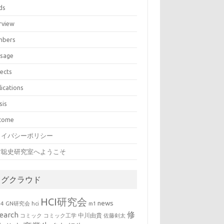
ds
rview
bers
sage
jects
lications
sis
come
ライバシーポリシー
村聡史研究室へようこそ
タグクラウド
HCI研究会
news
b4
GN研究会
hci
m1
修
earch
中川由貴
コミック
コミック工学
佐藤剣太