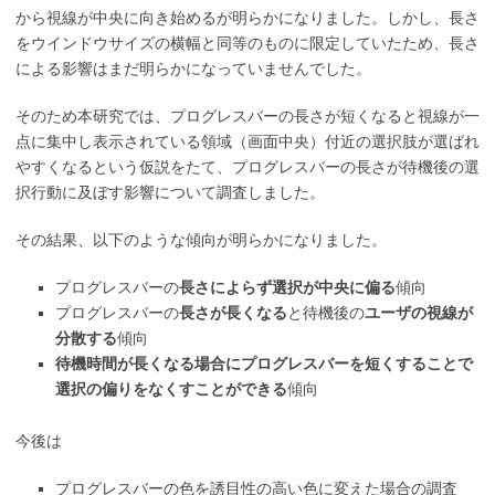
から視線が中央に向き始めるが明らかになりました。しかし、長さ
をウインドウサイズの横幅と同等のものに限定していたため、長さ
による影響はまだ明らかになっていませんでした。
そのため本研究では、プログレスバーの長さが短くなると視線が一
点に集中し表示されている領域（画面中央）付近の選択肢が選ばれ
やすくなるという仮説をたて、プログレスバーの長さが待機後の選
択行動に及ぼす影響について調査しました。
その結果、以下のような傾向が明らかになりました。
プログレスバーの
長さによらず選択が中央に偏る
傾向
プログレスバーの
長さが長くなる
と待機後の
ユーザの視線が
分散する
傾向
待機時間が長くなる場合にプログレスバーを短くすることで
選択の偏りをなくすことができる
傾向
今後は
プログレスバーの色を誘目性の高い色に変えた場合の調査