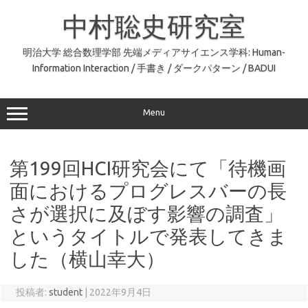
コ
ン
中村聡史研究室
テ
ン
ツ
へ
明治大学 総合数理学部 先端メディアサイエンス学科: Human-
ス
Information Interaction / 手書き / ダークパターン / BADUI
キ
ッ
プ
Menu
第199回HCI研究会にて「待機画
面におけるプログレスバーの長
さが選択に及ぼす影響の調査」
というタイトルで発表してきま
した（横山幸大）
投稿者:
student
|
2022年9月4日