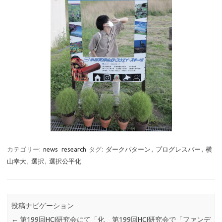
カテゴリー:
news
research
タグ:
ダークパターン
,
プログレスバー
,
横
山幸大
,
選択
,
選択公平化
投稿ナビゲーション
←
第199回HCI研究会にて「化
第199回HCI研究会で「ファンデ