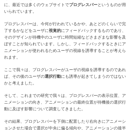
に、最近では多くのウェブサイトで
プログレスバー
というものが用
いられています。
プログレスバーは、今何が行われているかや、あとどのくらいで完
了するかなどをユーザに
視覚的
にフィードバックするものであり、
そのデザインが待機中のユーザに時間短縮などさまざまな影響を及
ぼすことが知られています。しかし、フィードバックするときにア
ニメーションが使われるためユーザの視線を誘導することが考えら
れます。
ここで我々は、プログレスバーがユーザの視線を誘導するのであれ
ば、その後のユーザの
選択行動
にも誘導が起きてしまうのではない
かと考えました。
そして、これまでの研究で我々は、プログレスバーの表示位置、ア
ニメーションの向き、アニメーションの最終位置が待機後の選択行
動に及ぼす影響について調査してきました。
その結果、プログレスバーを下側に配置したり右向きにアニメーシ
ョンさせた場合で選択が中央に偏る傾向や、アニメーションの後半