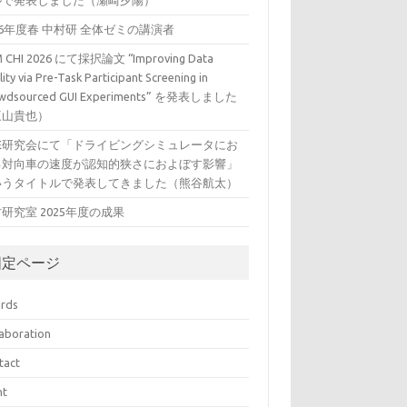
ルで発表しました（瀬崎夕陽）
26年度春 中村研 全体ゼミの講演者
 CHI 2026 にて採択論文 “Improving Data
ity via Pre-Task Participant Screening in
wdsourced GUI Experiments” を発表しました
三山貴也）
VE研究会にて「ドライビングシミュレータにお
る対向車の速度が認知的狭さにおよぼす影響」
いうタイトルで発表してきました（熊谷航太）
研究室 2025年度の成果
固定ページ
rds
laboration
tact
nt