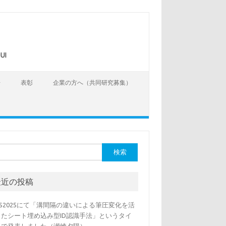
UI
告
表彰
企業の方へ（共同研究募集）
最近の投稿
SS2025にて「溝間隔の違いによる筆圧変化を活
したシート埋め込み型ID認識手法」というタイ