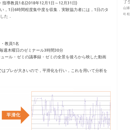
了
教員1名(2018年12月1日～12月31日)
山浦
もらい，1日6時間程度集中度を収集．実験協力者には，1日のタ
司
した．
・教員1名
日の毎週木曜日のゼミナール3時間30分
ジュール・ゼミの議事録・ゼミの全景を後ろから映した動画
ではブレが大きいので，平滑化を行い，これを用いて分析を