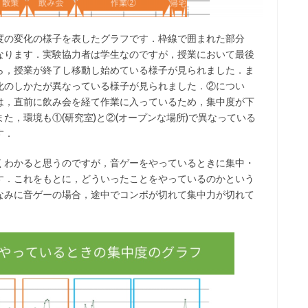
度の変化の様子を表したグラフです．枠線で囲まれた部分
なります．実験協力者は学生なのですが，授業において最後
ら，授業が終了し移動し始めている様子が見られました．ま
化のしかたが異なっている様子が見られました．②につい
は，直前に飲み会を経て作業に入っているため，集中度が下
た，環境も①(研究室)と②(オープンな場所)で異なっている
す．
くわかると思うのですが，音ゲーをやっているときに集中・
す．これをもとに，どういったことをやっているのかという
なみに音ゲーの場合，途中でコンボが切れて集中力が切れて
．