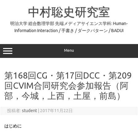
コ
ン
中村聡史研究室
テ
ン
ツ
へ
明治大学 総合数理学部 先端メディアサイエンス学科: Human-
ス
Information Interaction / 手書き / ダークパターン / BADUI
キ
ッ
プ
Menu
第168回CG・第17回DCC・第209
回CVIM合同研究会参加報告（阿
部，今城，上西，土屋，前島）
投稿者:
student
|
2017年11月22日
はじめに