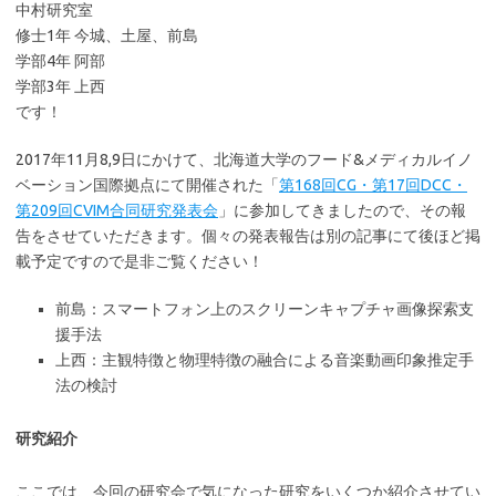
中村研究室
修士1年 今城、土屋、前島
学部4年 阿部
学部3年 上西
です！
2017年11月8,9日にかけて、北海道大学のフード&メディカルイノ
ベーション国際拠点にて開催された「
第168回CG・第17回DCC・
第209回CVIM合同研究発表会
」に参加してきましたので、その報
告をさせていただきます。個々の発表報告は別の記事にて後ほど掲
載予定ですので是非ご覧ください！
前島：スマートフォン上のスクリーンキャプチャ画像探索支
援手法
上西：主観特徴と物理特徴の融合による音楽動画印象推定手
法の検討
研究紹介
ここでは、今回の研究会で気になった研究をいくつか紹介させてい