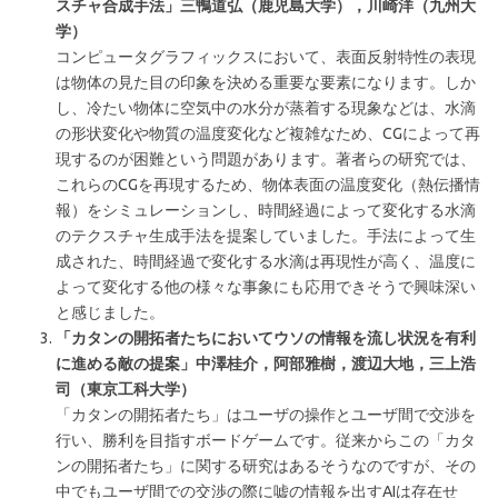
スチャ合成手法
」三鴨道弘（鹿児島大学），川崎洋（九州大
学）
コンピュータグラフィックスにおいて、表面反射特性の表現
は物体の見た目の印象を決める重要な要素になります。しか
し、冷たい物体に空気中の水分が蒸着する現象などは、水滴
の形状変化や物質の温度変化など複雑なため、CGによって再
現するのが困難という問題があります。著者らの研究では、
これらのCGを再現するため、物体表面の温度変化（熱伝播情
報）をシミュレーションし、時間経過によって変化する水滴
のテクスチャ生成手法を提案していました。手法によって生
成された、時間経過で変化する水滴は再現性が高く、温度に
よって変化する他の様々な事象にも応用できそうで興味深い
と感じました。
「カタンの開拓者たちにおいてウソの情報を流し状況を有利
に進める敵の提案」中澤桂介，阿部雅樹，渡辺大地，三上浩
司（東京工科大学）
「カタンの開拓者たち」はユーザの操作とユーザ間で交渉を
行い、勝利を目指すボードゲームです。従来からこの「カタ
ンの開拓者たち」に関する研究はあるそうなのですが、その
中でもユーザ間での交渉の際に嘘の情報を出すAIは存在せ