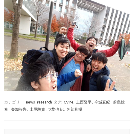
カテゴリー:
news
research
タグ:
CVIM
,
上西隆平
,
今城直紀
,
前島紘
希
,
参加報告
,
土屋駿貴
,
大野直紀
,
阿部和樹