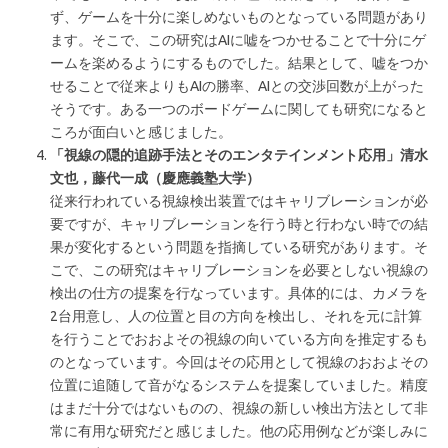
ず、ゲームを十分に楽しめないものとなっている問題があり
ます。そこで、この研究はAIに嘘をつかせることで十分にゲ
ームを楽めるようにするものでした。結果として、嘘をつか
せることで従来よりもAIの勝率、AIとの交渉回数が上がった
そうです。ある一つのボードゲームに関しても研究になると
ころが面白いと感じました。
「視線の隠的追跡手法とそのエンタテインメント応用」清水
文也，藤代一成（慶應義塾大学）
従来行われている視線検出装置ではキャリブレーションが必
要ですが、キャリブレーションを行う時と行わない時での結
果が変化するという問題を指摘している研究があります。そ
こで、この研究はキャリブレーションを必要としない視線の
検出の仕方の提案を行なっています。具体的には、カメラを
2台用意し、人の位置と目の方向を検出し、それを元に計算
を行うことでおおよその視線の向いている方向を推定するも
のとなっています。今回はその応用として視線のおおよその
位置に追随して音がなるシステムを提案していました。精度
はまだ十分ではないものの、視線の新しい検出方法として非
常に有用な研究だと感じました。他の応用例などが楽しみに