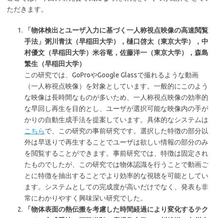
ただきます。
「物体検出とユーザ入力に基づく一人称視点映像の高速閲覧
手法
」粥川青汰（早稲田大学），樋口啓太（東京大学），中
村優文（早稲田大学）米谷竜，佐藤洋一（東京大学），森島
繁生（早稲田大学）
この研究では、GoProやGoogle Glassで撮れるような動画
（一人称視点映像）を対象としています。一般的にこのよう
な映像は長時間なものが多いため、一人称視点映像の効率的
な早回し再生を目的とし、ユーザが選択可能な映像内の手が
かりの自動生成手法を提案しています。具体的なシステムは
こちら
で、この研究の事前研究です。選択した特徴の部分以
外は早送りで再生することでユーザは欲しい情報の部分のみ
を閲覧することができます。事前研究では、特徴は固定され
たものでしたが、この研究では物体認識を行うことで動画ご
とに特徴を抽出することでより効率的な視聴を可能としてい
ます。システムとしての完成度が高いだけでなく、発表も非
常にわかりやすく興味深い研究でした。
「物体表面の熱伝搬を考慮した時間経過により変化するテク