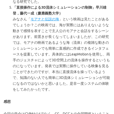
なる研究でした。
「直接操作による3D流体シミュレーションの制御」早川雄
登，藤代一成（慶應義塾大学）
みなさん「
モアナと伝説の海
」という映画は見たことがある
でしょうか？この映画では、海が実際にはありえないような
動きで感情を表すことで主人公のモアナと会話をするシーン
があります。前置きが長くなってしまいましたが、この研究
では、モアナの映画であるような海（流体）の複雑な動きの
シミュレーションでも簡単に直感的に作成できるインタフェ
ースを提案しています。具体的にはLeapMotionを使用し、両
手のジェスチャによって3D空間上の流体を操作するというも
のになっています。発表では実際に操作している映像を見る
ことができたのですが、本当に直接流体を操っているよう
で、知識のない人でも簡単に3D流体シミュレーションが可能
になるのではないかと思いました。是非一度システムの体験
をしてみたかったです。
感想
今回の学会はCVIMだけでなく、CG、DCCとの合同開催ということ