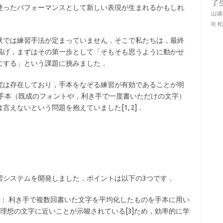
了
使ったパフォーマンスとして新しい表現が生まれるかもしれ
山浦
司
状では練習手法が定まっていません．そこで私たちは，最終
掲げ，まずはその第一歩として「そもそも思うように動かせ
にする」という課題に挑みました．
究は存在しており，手本をなぞる練習が有効であることが明
の手本（既成のフォントや，利き手で一度書いただけの文字）
えないという問題を抱えていました[1, 2]．
習システムを開発しました．ポイントは以下の3つです．
： 利き手で複数回書いた文字を平均化したものを手本に用い
理想の文字に近いことが示唆されている[3]ため，効率的に学