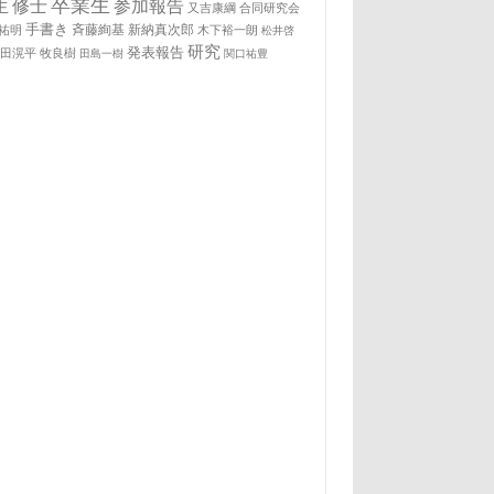
卒業生
生
修士
参加報告
又吉康綱
合同研究会
手書き
祐明
斉藤絢基
新納真次郎
木下裕一朗
松井啓
研究
発表報告
松田滉平
牧良樹
田島一樹
関口祐豊