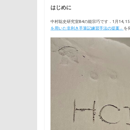
はじめに
中村聡史研究室B4の能宗巧です．1月14, 1
を用いた非利き手筆記練習手法の提案」
を