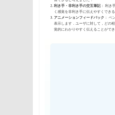
利き手・非利き手の交互筆記
： 利き
く感覚を非利き手に伝えやすくできる
アニメーションフィードバック
： ペ
表示します．ユーザに対して，どの程
覚的にわかりやすく伝えることができ
動
画
プ
レ
ー
ヤ
ー