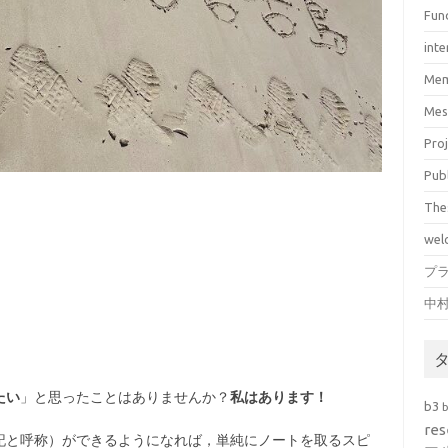
Fun
inte
Mem
Mes
Pro
Pub
The
wel
プ
中
たい
」と思ったことはありませんか？
私はあります！
b3
res
記と呼称）ができるようになれば，単純にノートを取るスピ