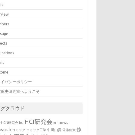
ds
rview
bers
sage
jects
lications
sis
come
ライバシーポリシー
村聡史研究室へようこそ
タグクラウド
HCI研究会
news
b4
GN研究会
hci
m1
修
earch
中川由貴
コミック
コミック工学
佐藤剣太