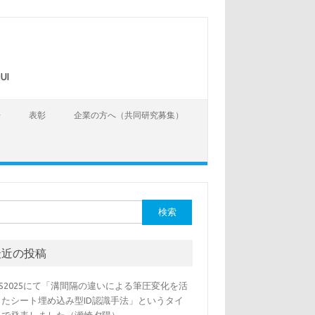
UI
告
表彰
企業の方へ（共同研究募集）
最近の投稿
SS2025にて「溝間隔の違いによる筆圧変化を活
したシート埋め込み型ID認識手法」というタイ