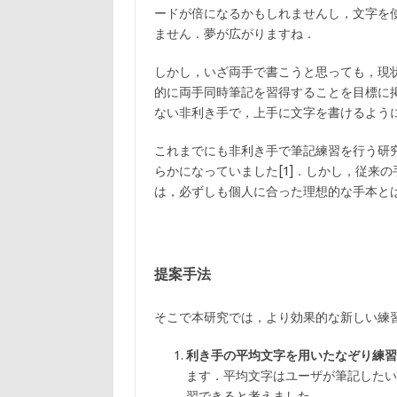
ードが倍になるかもしれませんし，文字を
ません．夢が広がりますね．
しかし，いざ両手で書こうと思っても，現
的に両手同時筆記を習得することを目標に
ない非利き手で，上手に文字を書けるよう
これまでにも非利き手で筆記練習を行う研
らかになっていました[1]．しかし，従来
は，必ずしも個人に合った理想的な手本とは言
提案手法
そこで本研究では，より効果的な新しい練
利き手の平均文字を用いたなぞり練習
ます．平均文字はユーザが筆記したい
習できると考えました．