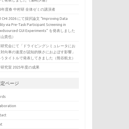
ルで発表しました（瀬崎夕陽）
26年度春 中村研 全体ゼミの講演者
 CHI 2026 にて採択論文 “Improving Data
ity via Pre-Task Participant Screening in
wdsourced GUI Experiments” を発表しました
三山貴也）
VE研究会にて「ドライビングシミュレータにお
る対向車の速度が認知的狭さにおよぼす影響」
いうタイトルで発表してきました（熊谷航太）
研究室 2025年度の成果
固定ページ
rds
laboration
tact
nt