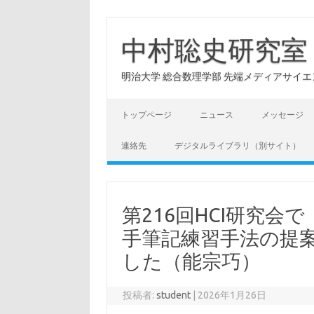
コ
ン
テ
中村聡史研究室
ン
ツ
へ
明治大学 総合数理学部 先端メディアサイエンス学科: Hu
ス
キ
ッ
プ
トップページ
ニュース
メッセージ
連絡先
デジタルライブラリ（別サイト）
第216回HCI研究
手筆記練習手法の提
した（能宗巧）
投稿者:
student
|
2026年1月26日