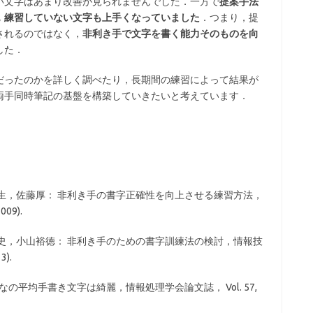
い文字はあまり改善が見られませんでした．一方で
提案手法
，練習していない文字も上手くなっていました
．つまり，提
されるのではなく，
非利き手で文字を書く能力そのものを向
した．
だったのかを詳しく調べたり，長期間の練習によって結果が
両手同時筆記の基盤を構築していきたいと考えています．
卓生，佐藤厚： 非利き手の書字正確性を向上させる練習方法，
009).
正史，小山裕徳： 非利き手のための書字訓練法の検討，情報技
).
の平均手書き文字は綺麗，情報処理学会論文誌， Vol. 57,