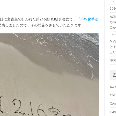
ト
20
ACM
5日に宮古島で行われた第216回HCI研究会にて，
「平均化手法
Qual
発表しましたので，その報告をさせていただきます．
Cro
（
M
け
と
中村
Awa
Col
Con
eve