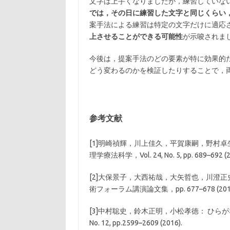
文字は上手くなりましたが，練習していな
では，その日に練習した文字と同じくらい
案手法による練習は特定の文字だけに適応
上させることができる可能性
が示唆されま
今後は，提案手法のどの要素が特に効果的
どう変わるのかを検証したりすることで，
参考文献
[1]明崎禎輝，川上佳久，平賀康嗣，野村
理学療法科学，Vol. 24, No. 5, pp. 689–692 (2
[2]大保景子，大西祐哉，大矢哲也，川澄
術フォーラム講演論文集，pp. 677–678 (2013
[3]中村聡史，鈴木正明，小松孝徳： ひらがな
No. 12, pp.2599–2609 (2016).