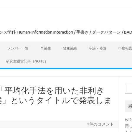
man-Information Interaction / 手書き / ダークパターン / BAD
メンバー一覧
卒業生
研究業績
卒論・修論
年度報
研究室運営記事（NOTE）
検
会で「平均化手法を用いた非利き
索:
案」というタイトルで発表しま
WI
1件のコメント
用