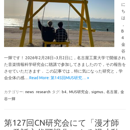
に
ち
は
，
B
4
金
谷
一輝です！ 2026年2月28日~3月2日に，名古屋工業大学で開催され
た音楽情報科学研究会に聴講で参加してきましたので，その報告を
させていただきます． この記事では，特に気になった研究と，学
会全体の感…
Read More: 第145回MUS研究… »
カテゴリー:
news
research
タグ:
b4
,
MUS研究会
,
sigmus
,
名古屋
,
金
谷一輝
第127回CN研究会にて「漫才師