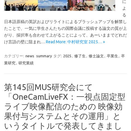
に
よ
る
日本語原稿の英訳およびリライトによるブラッシュアップを解禁し
たことで、一気に学生さんたちの国際会議に投稿する論文の質が上
がり、採択率も合わせて上がることによって、あーいままでどれだ
け言語の壁に阻まれ…
Read More: 中村研究室 2025… »
カテゴリー:
news
summary
タグ:
2025
,
修了生
,
修士論文
,
卒業生
,
卒
業研究
,
研究業績
第145回MUS研究会にて
「OneCamLiveFX：一視点固定型
ライブ映像配信のための 映像効
果付与システムとその運用」と
いうタイトルで発表してきまし