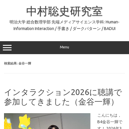
コ
ン
中村聡史研究室
テ
ン
ツ
へ
明治大学 総合数理学部 先端メディアサイエンス学科: Human-
ス
Information Interaction / 手書き / ダークパターン / BADUI
キ
ッ
プ
Menu
検索結果:
金谷一輝
インタラクション2026に聴講で
参加してきました（金谷一輝）
こんにちは，
B4金谷一輝で
す！ 2026年3