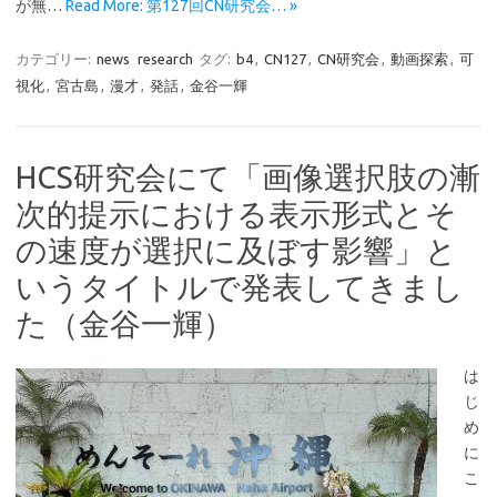
が無…
Read More: 第127回CN研究会… »
カテゴリー:
news
research
タグ:
b4
,
CN127
,
CN研究会
,
動画探索
,
可
視化
,
宮古島
,
漫才
,
発話
,
金谷一輝
HCS研究会にて「画像選択肢の漸
次的提示における表示形式とそ
の速度が選択に及ぼす影響」と
いうタイトルで発表してきまし
た（金谷一輝）
は
じ
め
に
こ