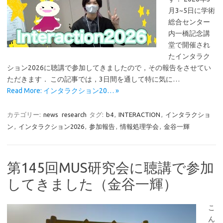
月3~5日に学術
総合センター
内一橋記念講
堂で開催され
たインタラク
ション2026に聴講で参加してきましたので，その報告をさせてい
ただきます． この記事では，3日間を通して特に気に…
Read More: インタラクション20… »
カテゴリー:
news
research
タグ:
b4
,
INTERACTION
,
インタラクショ
ン
,
インタラクション2026
,
参加報告
,
情報処理学会
,
金谷一輝
第145回MUS研究会に聴講で参加
してきました（金谷一輝）
こ
ん