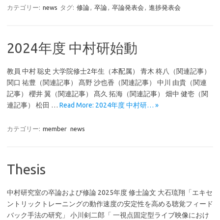
カテゴリー:
news
タグ:
修論
,
卒論
,
卒論発表会
,
進捗発表会
2024年度 中村研始動
教員 中村 聡史 大学院修士2年生（本配属） 青木 柊八（関連記事）
関口 祐豊（関連記事） 髙野 沙也香（関連記事） 中川 由貴（関連
記事） 櫻井 翼（関連記事） 髙久 拓海（関連記事） 畑中 健壱（関
連記事） 松田 …
Read More: 2024年度 中村研… »
カテゴリー:
member
news
Thesis
中村研究室の卒論および修論 2025年度 修士論文 大石琉翔「エキセ
ントリックトレーニングの動作速度の安定性を高める聴覚フィード
バック手法の研究」 小川剣二郎「 一視点固定型ライブ映像におけ