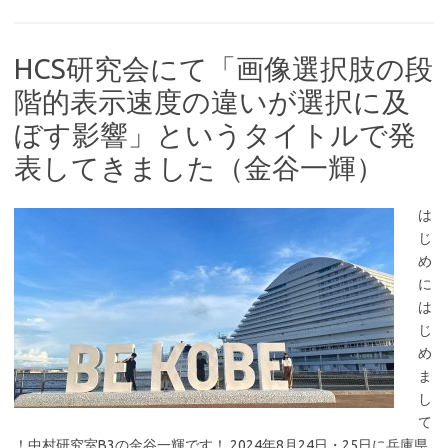
HCS研究会にて「画像選択肢の段
階的表示速度の違いが選択に及
ぼす影響」というタイトルで発
表してきました（金谷一輝）
は
じ
め
に
は
じ
め
ま
し
て
！中村研究室B3の金谷一輝です！ 2024年8月24日・25日に兵庫県