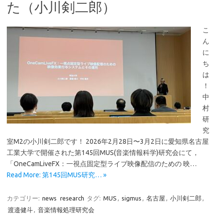
た（小川剣二郎）
こ
ん
に
ち
は
！
中
村
研
究
室M2の小川剣二郎です！ 2026年2月28日〜3月2日に愛知県名古屋
工業大学で開催された第145回MUS(音楽情報科学)研究会にて，
「OneCamLiveFX：一視点固定型ライブ映像配信のための 映…
Read More: 第145回MUS研究… »
カテゴリー:
news
research
タグ:
MUS
,
sigmus
,
名古屋
,
小川剣二郎
,
渡邉健斗
,
音楽情報処理研究会