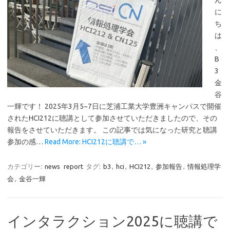
ん
に
ち
は
、
B
3
金
谷
一輝です！ 2025年3月5~7日に芝浦工業大学豊洲キャンパスで開催
されたHCI212に聴講として参加させていただきましたので、その
報告をさせていただきます。 この記事では気になった研究と聴講
参加の感…
Read More: HCI212に聴講で… »
カテゴリー:
news
report
タグ:
b3
,
hci
,
HCI212
,
参加報告
,
情報処理学
会
,
金谷一輝
インタラクション2025に聴講で