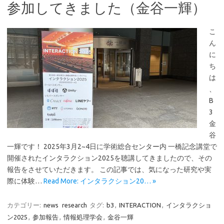
参加してきました（金谷一輝）
こ
ん
に
ち
は
、
B
3
金
谷
一輝です！ 2025年3月2~4日に学術総合センター内 一橋記念講堂で
開催されたインタラクション2025を聴講してきましたので、その
報告をさせていただきます。 この記事では、気になった研究や実
際に体験…
Read More: インタラクション20… »
カテゴリー:
news
research
タグ:
b3
,
INTERACTION
,
インタラクショ
ン2025
,
参加報告
,
情報処理学会
,
金谷一輝