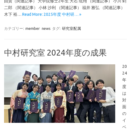
由貴（関連記事） 大学院修士2年生 大石 琉翔 （関連記事） 小川 剣
二郎 （関連記事） 小林 沙利 （関連記事） 福井 雅弘 （関連記事）
木下 裕…
Read More: 2025年度 中村研… »
カテゴリー:
member
news
タグ:
研究室配属
中村研究室 2024年度の成果
20
24
年
度
は
対
面
の
イ
ベ