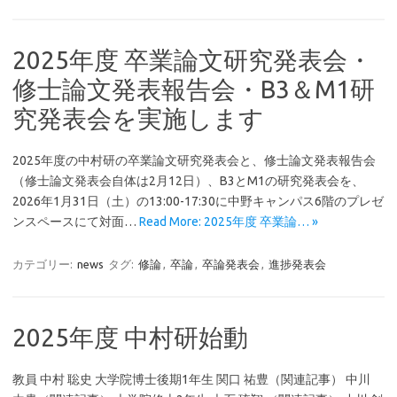
2025年度 卒業論文研究発表会・
修士論文発表報告会・B3＆M1研
究発表会を実施します
2025年度の中村研の卒業論文研究発表会と、修士論文発表報告会
（修士論文発表会自体は2月12日）、B3とM1の研究発表会を、
2026年1月31日（土）の13:00-17:30に中野キャンパス6階のプレゼ
ンスペースにて対面…
Read More: 2025年度 卒業論… »
カテゴリー:
news
タグ:
修論
,
卒論
,
卒論発表会
,
進捗発表会
2025年度 中村研始動
教員 中村 聡史 大学院博士後期1年生 関口 祐豊（関連記事） 中川