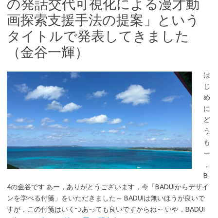
の発話交代可視化による漫才動
画探索支援手法の提案」という
タイトルで発表してきました
（金谷一輝）
は
じ
め
に
ど
う
も
ー
，
B
4の金谷です あー，ありがとうございます，今「BADUIからデザイ
ンを学べる付箋」をいただきました～ BADUIは無いほうが良いで
すが，この付箋はいくつあっても良いですからね～ いや，BADUI