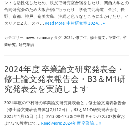
ントも活性化したため、秩父で研究室合宿をしたり、関西大学との
合同研究会のため大阪合宿に行ったり、学会で北海道、金沢、長
野、京都、神戸、奄美大島、沖縄と色々なところに出かけたり、イ
タリアに2人、スペ…
Read More: 中村研究室 2024… »
カテゴリー:
news
summary
タグ:
2024
,
修了生
,
修士論文
,
卒業生
,
卒
業研究
,
研究業績
2024年度 卒業論文研究発表会・
修士論文発表報告会・B3＆M1研
究発表会を実施します
2024年度の中村研の卒業論文研究発表会と，修士論文発表報告会
（修士論文発表会自体は2月12日），B3とM1の研究発表会を，
2025年1月25日（土）の13:00-17:30に中野キャンパス307教室お
よび310教室にて…
Read More: 2024年度 卒業論… »