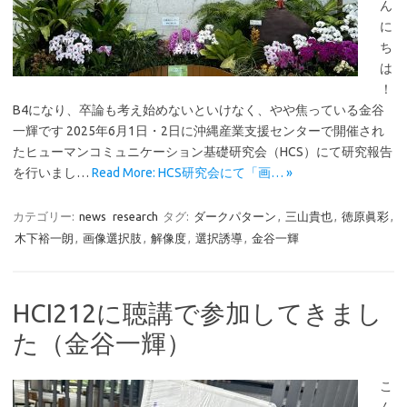
ん
に
ち
は
！
B4になり、卒論も考え始めないといけなく、やや焦っている金谷
一輝です 2025年6月1日・2日に沖縄産業支援センターで開催され
たヒューマンコミュニケーション基礎研究会（HCS）にて研究報告
を行いまし…
Read More: HCS研究会にて「画… »
カテゴリー:
news
research
タグ:
ダークパターン
,
三山貴也
,
徳原眞彩
,
木下裕一朗
,
画像選択肢
,
解像度
,
選択誘導
,
金谷一輝
HCI212に聴講で参加してきまし
た（金谷一輝）
こ