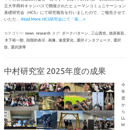
立大学商科キャンパスで開催されたヒューマンコミュニケーション
基礎研究会（HCS）にて研究報告を行いましたので、ご報告させて
いただ…
Read More: HCS研究会にて「画… »
カテゴリー:
news
research
タグ:
ダークパターン
,
三山貴也
,
徳原眞彩
,
木下裕一朗
,
段階的表示
,
画像
,
速度変化
,
選択インタフェース
,
選択
肢
,
選択誘導
中村研究室 2025年度の成果
今
年
度
か
ら
LL
M