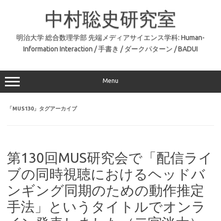
コ
ン
中村聡史研究室
テ
ン
ツ
へ
明治大学 総合数理学部 先端メディアサイエンス学科: Human-
ス
Information Interaction / 手書き / ダークパターン / BADUI
キ
ッ
プ
Menu
「
MUS130
」タグアーカイブ
第130回MUS研究会で「配信ライ
ブの同時視聴におけるヘッドバ
ンギング同期のための動作推定
手法」というタイトルでオンラ