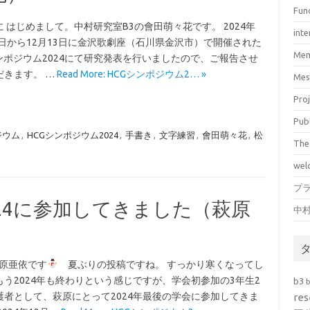
Fun
 はじめまして。中村研究室B3の會田萌々花です。 2024年
inte
11日から12月13日に金沢歌劇座（石川県金沢市）で開催された
Mem
シンポジウム2024にて研究発表を行いましたので、ご報告させ
だきます。 …
Read More: HCGシンポジウム2… »
Mes
Pro
Pub
ジウム
,
HCGシンポジウム2024
,
手書き
,
文字練習
,
會田萌々花
,
松
The
wel
プ
024に参加してきました（萩原
中
萩原亜依です
夏ぶりの投稿ですね。 すっかり寒くなってし
もう2024年も終わりという感じですが、学会初参加の3年生2
b3
護者として、萩原にとって2024年最後の学会に参加してきま
res