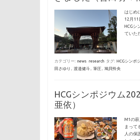
はじめに
12月
HCG
ていた
カテゴリー:
news
research
タグ:
HCGシンポ
田さゆり
,
渡邉健斗
,
筆圧
,
鳩貝怜央
HCGシンポジウム2
亜依）
M1の
まって
人の保