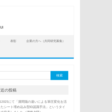
UI
告
表彰
企業の方へ（共同研究募集）
最近の投稿
SS2025にて「溝間隔の違いによる筆圧変化を活
したシート埋め込み型ID認識手法」というタイ