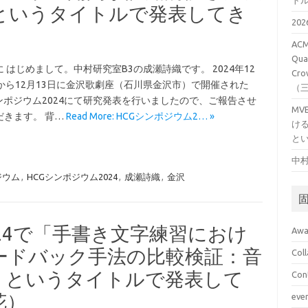
ト
というタイトルで発表してき
20
ACM
Qual
 はじめまして。中村研究室B3の成瀬詩織です。 2024年12
Cro
日から12月13日に金沢歌劇座（石川県金沢市）で開催された
（
シンポジウム2024にて研究発表を行いましたので、ご報告させ
M
だきます。 背…
Read More: HCGシンポジウム2… »
け
と
中村
ジウム
,
HCGシンポジウム2024
,
成瀬詩織
,
金沢
024で「手書き文字練習におけ
Awa
ードバック手法の比較検証：音
Col
」というタイトルで発表して
Con
花）
eve