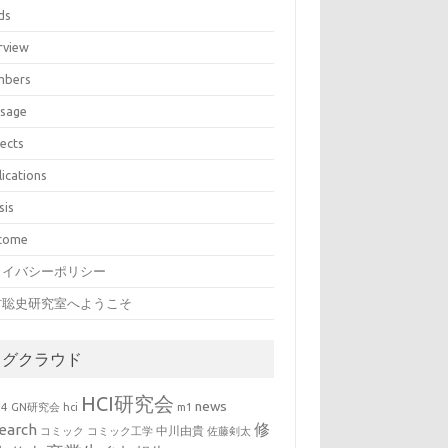
ds
rview
bers
sage
jects
lications
sis
come
ライバシーポリシー
村聡史研究室へようこそ
タグクラウド
HCI研究会
news
b4
GN研究会
hci
m1
修
earch
中川由貴
コミック
コミック工学
佐藤剣太