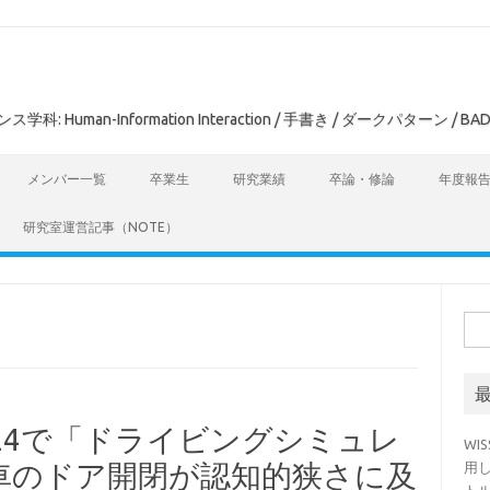
man-Information Interaction / 手書き / ダークパターン / BAD
メンバー一覧
卒業生
研究業績
卒論・修論
年度報
研究室運営記事（NOTE）
検
索:
024で「ドライビングシミュレ
WI
車のドア開閉が認知的狭さに及
用