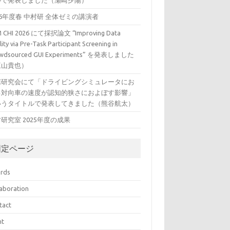
ルで発表しました（瀬崎夕陽）
26年度春 中村研 全体ゼミの講演者
 CHI 2026 にて採択論文 “Improving Data
ity via Pre-Task Participant Screening in
wdsourced GUI Experiments” を発表しました
三山貴也）
VE研究会にて「ドライビングシミュレータにお
る対向車の速度が認知的狭さにおよぼす影響」
いうタイトルで発表してきました（熊谷航太）
研究室 2025年度の成果
固定ページ
rds
laboration
tact
nt