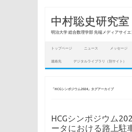
コ
ン
テ
中村聡史研究室
ン
ツ
へ
明治大学 総合数理学部 先端メディアサイエンス学科: Hu
ス
キ
ッ
プ
トップページ
ニュース
メッセージ
連絡先
デジタルライブラリ（別サイト）
「
HCGシンポジウム2024
」タグアーカイブ
HCGシンポジウム2
ータにおける路上駐