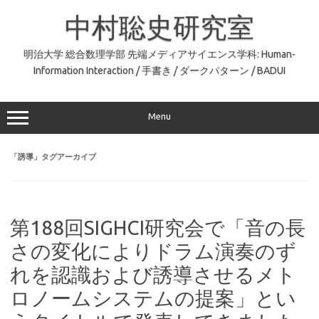
コ
ン
中村聡史研究室
テ
ン
ツ
へ
明治大学 総合数理学部 先端メディアサイエンス学科: Human-
ス
Information Interaction / 手書き / ダークパターン / BADUI
キ
ッ
プ
Menu
「
誘導
」タグアーカイブ
第188回SIGHCI研究会で「音の長
さの変化によりドラム演奏のず
れを認識および誘導させるメト
ロノームシステムの提案」とい