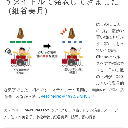
うタイトルで発表してきました
（細谷美月）
はじめに こん
にちは。散歩や
買い物にも行か
ず、家にこもっ
ていた結果、
iPhoneのヘル
スケアで確認で
きる１日の歩数
の平均が、300
歩という驚異的
な数字でした、細谷です。ステイホーム週間は、画面の中で島生活
を楽しみながら過…
Read More: 第188回SIGHC… »
カテゴリー:
news
research
タグ:
クリック音
,
ドラム演奏
,
メトロノー
ム
,
佐々木美香子
,
小松孝徳
,
細谷美月
,
誘導
,
音の長さ